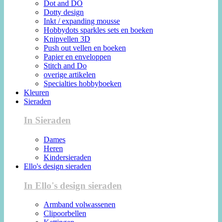
Dot and DO
Dotty design
Inkt / expanding mousse
Hobbydots sparkles sets en boeken
Knipvellen 3D
Push out vellen en boeken
Papier en enveloppen
Stitch and Do
overige artikelen
Specialties hobbyboeken
Kleuren
Sieraden
In Sieraden
Dames
Heren
Kindersieraden
Ello's design sieraden
In Ello's design sieraden
Armband volwassenen
Clipoorbellen