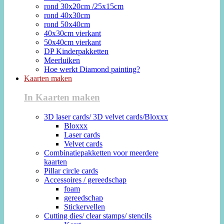
rond 30x20cm /25x15cm
rond 40x30cm
rond 50x40cm
40x30cm vierkant
50x40cm vierkant
DP Kinderpakketten
Meerluiken
Hoe werkt Diamond painting?
Kaarten maken
In Kaarten maken
3D laser cards/ 3D velvet cards/Bloxxx
Bloxxx
Laser cards
Velvet cards
Combinatiepakketten voor meerdere
kaarten
Pillar circle cards
Accessoires / gereedschap
foam
gereedschap
Stickervellen
Cutting dies/ clear stamps/ stencils