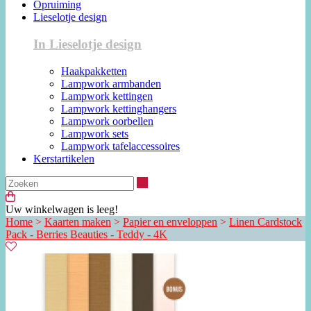
Opruiming
Lieselotje design
In Lieselotje design
Haakpakketten
Lampwork armbanden
Lampwork kettingen
Lampwork kettinghangers
Lampwork oorbellen
Lampwork sets
Lampwork tafelaccessoires
Kerstartikelen
Zoeken
Uw winkelwagen is leeg!
Home
>
Kaarten maken
>
Papier en enveloppen
>
Linen Cardstock
Pack - Berries Beauties - Teddy - 4K