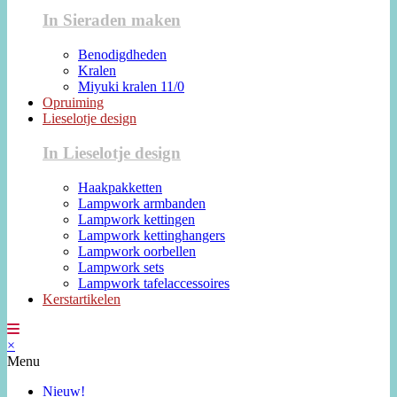
In Sieraden maken
Benodigdheden
Kralen
Miyuki kralen 11/0
Opruiming
Lieselotje design
In Lieselotje design
Haakpakketten
Lampwork armbanden
Lampwork kettingen
Lampwork kettinghangers
Lampwork oorbellen
Lampwork sets
Lampwork tafelaccessoires
Kerstartikelen
×
Menu
Nieuw!