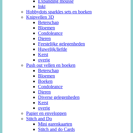
Expanding mousse
Inkt
Hobbydots sparkles sets en boeken
Knipvellen 3D
Beterschap
Bloemen
Condoleance
Dieren
Feestelijke gelegenheden
Huwelijk/liefde
Kerst
overig
Push out vellen en boeken
Beterschap
Bloemen
Boeken
Condoleance
Dieren
Diverse gelegenheden
Kerst
overig
Papier en enveloppen
Stitch and Do
Mini garenkaarten
Stitch and do Cards