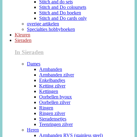
Stitch and do sets
Stitch and Do coloursets
Stitch and Do boeken
Stitch and Do cards only
overige artikelen
Specialties hobbyboeken
Kleuren
Sieraden
In Sieraden
Dames
Armbanden
Armbanden zilver
Enkelbandjes
Ketting zilver
Kettingen
Oorbellen byoux
Oorbellen zilver
Ringen
Ringen zilver
Sieradensetjes
Teenringen zilver
Heren
Armbanden RVS (stainless steel)