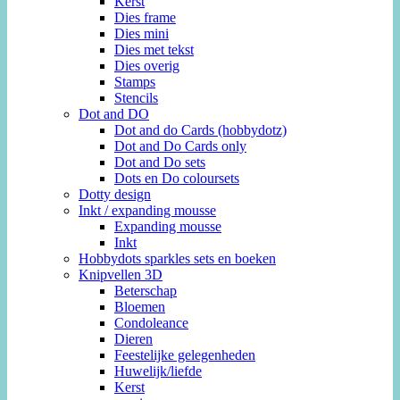
Kerst
Dies frame
Dies mini
Dies met tekst
Dies overig
Stamps
Stencils
Dot and DO
Dot and do Cards (hobbydotz)
Dot and Do Cards only
Dot and Do sets
Dots en Do coloursets
Dotty design
Inkt / expanding mousse
Expanding mousse
Inkt
Hobbydots sparkles sets en boeken
Knipvellen 3D
Beterschap
Bloemen
Condoleance
Dieren
Feestelijke gelegenheden
Huwelijk/liefde
Kerst