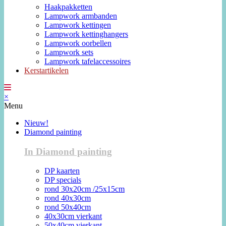
Haakpakketten
Lampwork armbanden
Lampwork kettingen
Lampwork kettinghangers
Lampwork oorbellen
Lampwork sets
Lampwork tafelaccessoires
Kerstartikelen
×
Menu
Nieuw!
Diamond painting
In Diamond painting
DP kaarten
DP specials
rond 30x20cm /25x15cm
rond 40x30cm
rond 50x40cm
40x30cm vierkant
50x40cm vierkant