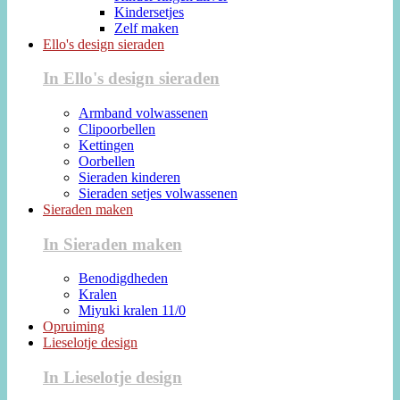
Kindersetjes
Zelf maken
Ello's design sieraden
In Ello's design sieraden
Armband volwassenen
Clipoorbellen
Kettingen
Oorbellen
Sieraden kinderen
Sieraden setjes volwassenen
Sieraden maken
In Sieraden maken
Benodigdheden
Kralen
Miyuki kralen 11/0
Opruiming
Lieselotje design
In Lieselotje design