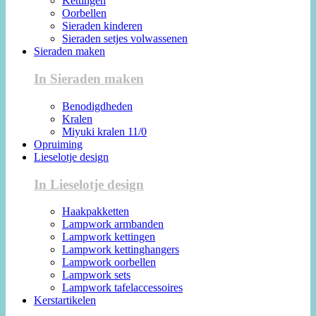
Kettingen
Oorbellen
Sieraden kinderen
Sieraden setjes volwassenen
Sieraden maken
In Sieraden maken
Benodigdheden
Kralen
Miyuki kralen 11/0
Opruiming
Lieselotje design
In Lieselotje design
Haakpakketten
Lampwork armbanden
Lampwork kettingen
Lampwork kettinghangers
Lampwork oorbellen
Lampwork sets
Lampwork tafelaccessoires
Kerstartikelen