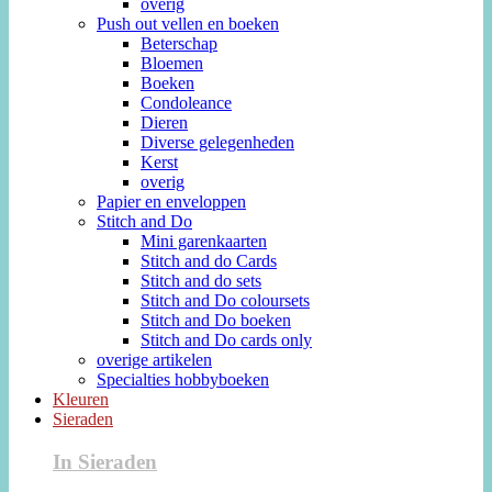
overig
Push out vellen en boeken
Beterschap
Bloemen
Boeken
Condoleance
Dieren
Diverse gelegenheden
Kerst
overig
Papier en enveloppen
Stitch and Do
Mini garenkaarten
Stitch and do Cards
Stitch and do sets
Stitch and Do coloursets
Stitch and Do boeken
Stitch and Do cards only
overige artikelen
Specialties hobbyboeken
Kleuren
Sieraden
In Sieraden