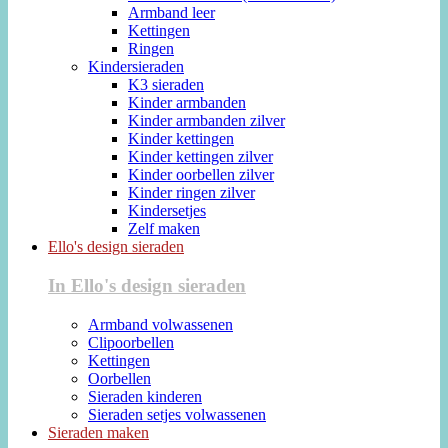
Armband leer
Kettingen
Ringen
Kindersieraden
K3 sieraden
Kinder armbanden
Kinder armbanden zilver
Kinder kettingen
Kinder kettingen zilver
Kinder oorbellen zilver
Kinder ringen zilver
Kindersetjes
Zelf maken
Ello's design sieraden
In Ello's design sieraden
Armband volwassenen
Clipoorbellen
Kettingen
Oorbellen
Sieraden kinderen
Sieraden setjes volwassenen
Sieraden maken