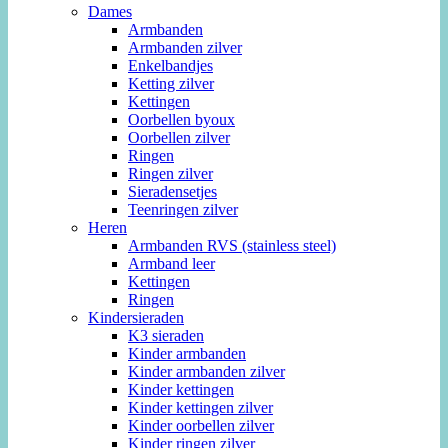
Dames
Armbanden
Armbanden zilver
Enkelbandjes
Ketting zilver
Kettingen
Oorbellen byoux
Oorbellen zilver
Ringen
Ringen zilver
Sieradensetjes
Teenringen zilver
Heren
Armbanden RVS (stainless steel)
Armband leer
Kettingen
Ringen
Kindersieraden
K3 sieraden
Kinder armbanden
Kinder armbanden zilver
Kinder kettingen
Kinder kettingen zilver
Kinder oorbellen zilver
Kinder ringen zilver