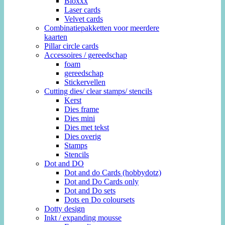
Bloxxx
Laser cards
Velvet cards
Combinatiepakketten voor meerdere
kaarten
Pillar circle cards
Accessoires / gereedschap
foam
gereedschap
Stickervellen
Cutting dies/ clear stamps/ stencils
Kerst
Dies frame
Dies mini
Dies met tekst
Dies overig
Stamps
Stencils
Dot and DO
Dot and do Cards (hobbydotz)
Dot and Do Cards only
Dot and Do sets
Dots en Do coloursets
Dotty design
Inkt / expanding mousse