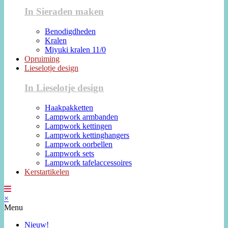
In Sieraden maken
Benodigdheden
Kralen
Miyuki kralen 11/0
Opruiming
Lieselotje design
In Lieselotje design
Haakpakketten
Lampwork armbanden
Lampwork kettingen
Lampwork kettinghangers
Lampwork oorbellen
Lampwork sets
Lampwork tafelaccessoires
Kerstartikelen
×
Menu
Nieuw!