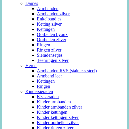
Dames
Armbanden
Armbanden zilver
Enkelbandjes
Ketting zilver
Kettingen
Oorbellen byoux
Oorbellen zilver
Ringen
Ringen zilver
Sieradensetjes
Teenringen zilver
Heren
Armbanden RVS (stainless steel)
Armband leer
Kettingen
Ringen
Kindersieraden
K3 sieraden
Kinder armbanden
Kinder armbanden zilver
Kinder kettingen
Kinder kettingen zilver
Kinder oorbellen zilver
Kinder ringen zilver