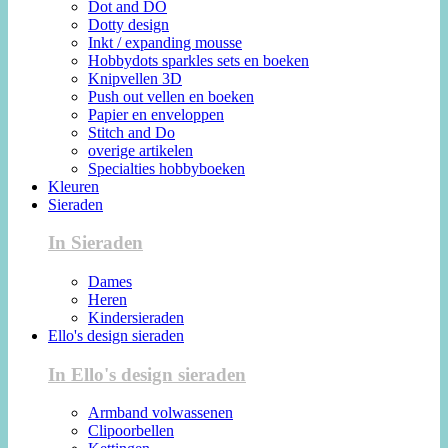
Dot and DO
Dotty design
Inkt / expanding mousse
Hobbydots sparkles sets en boeken
Knipvellen 3D
Push out vellen en boeken
Papier en enveloppen
Stitch and Do
overige artikelen
Specialties hobbyboeken
Kleuren
Sieraden
In Sieraden
Dames
Heren
Kindersieraden
Ello's design sieraden
In Ello's design sieraden
Armband volwassenen
Clipoorbellen