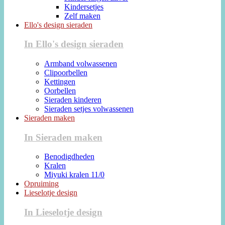
Kindersetjes
Zelf maken
Ello's design sieraden
In Ello's design sieraden
Armband volwassenen
Clipoorbellen
Kettingen
Oorbellen
Sieraden kinderen
Sieraden setjes volwassenen
Sieraden maken
In Sieraden maken
Benodigdheden
Kralen
Miyuki kralen 11/0
Opruiming
Lieselotje design
In Lieselotje design