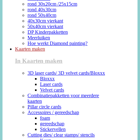
rond 30x20cm /25x15cm
rond 40x30cm
rond 50x40cm
40x30cm vierkant
50x40cm vierkant
DP Kinderpakketten
Meerluiken
Hoe werkt Diamond painting?
Kaarten maken
In Kaarten maken
3D laser cards/ 3D velvet cards/Bloxxx
Bloxxx
Laser cards
Velvet cards
Combinatiepakketten voor meerdere
kaarten
Pillar circle cards
Accessoires / gereedschap
foam
gereedschap
Stickervellen
Cutting dies/ clear stamps/ stencils