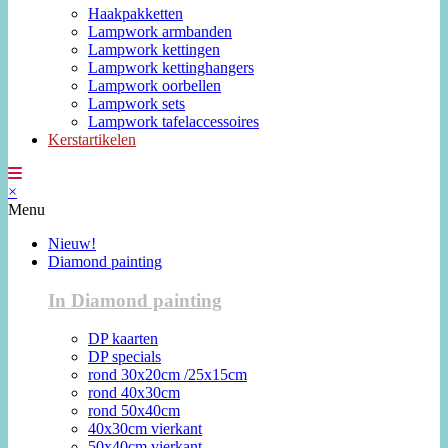
Haakpakketten
Lampwork armbanden
Lampwork kettingen
Lampwork kettinghangers
Lampwork oorbellen
Lampwork sets
Lampwork tafelaccessoires
Kerstartikelen
×
Menu
Nieuw!
Diamond painting
In Diamond painting
DP kaarten
DP specials
rond 30x20cm /25x15cm
rond 40x30cm
rond 50x40cm
40x30cm vierkant
50x40cm vierkant