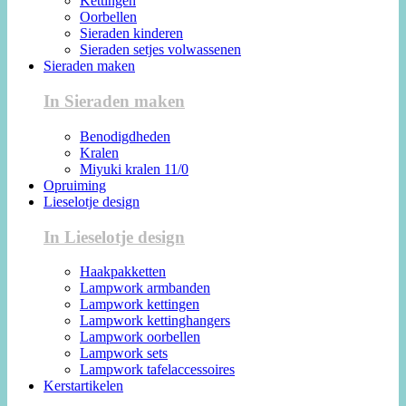
Kettingen
Oorbellen
Sieraden kinderen
Sieraden setjes volwassenen
Sieraden maken
In Sieraden maken
Benodigdheden
Kralen
Miyuki kralen 11/0
Opruiming
Lieselotje design
In Lieselotje design
Haakpakketten
Lampwork armbanden
Lampwork kettingen
Lampwork kettinghangers
Lampwork oorbellen
Lampwork sets
Lampwork tafelaccessoires
Kerstartikelen