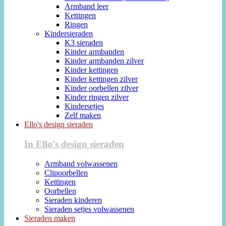
Armband leer
Kettingen
Ringen
Kindersieraden
K3 sieraden
Kinder armbanden
Kinder armbanden zilver
Kinder kettingen
Kinder kettingen zilver
Kinder oorbellen zilver
Kinder ringen zilver
Kindersetjes
Zelf maken
Ello's design sieraden
In Ello's design sieraden
Armband volwassenen
Clipoorbellen
Kettingen
Oorbellen
Sieraden kinderen
Sieraden setjes volwassenen
Sieraden maken