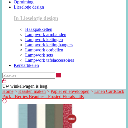
Opruiming
Lieselotje design
In Lieselotje design
Haakpakketten
Lampwork armbanden
Lampwork kettingen
Lampwork kettinghangers
Lampwork oorbellen
Lampwork sets
Lampwork tafelaccessoires
Kerstartikelen
Zoeken
Uw winkelwagen is leeg!
Home
>
Kaarten maken
>
Papier en enveloppen
>
Linen Cardstock
Pack - Berries Beauties - Frosted Florals - 4K