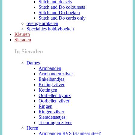
Stitch and do sets
Stitch and Do coloursets
Stitch and Do boeken
Stitch and Do cards only
overige artikelen
Specialties hobbyboeken
Kleuren
Sieraden
In Sieraden
Dames
Armbanden
Armbanden zilver
Enkelbandjes
Ketting zilver
Kettingen
Oorbellen byoux
Oorbellen zilver
Ringen
Ringen zilver
Sieradensetjes
Teenringen zilver
Heren
Armbanden RVS (stainless steel)