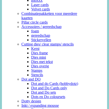
Bloxxx
Laser cards
Velvet cards
Combinatiepakketten voor meerdere
kaarten
Pillar circle cards
Accessoires / gereedschap
foam
gereedschap
Stickervellen
Cutting dies/ clear stamps/ stencils
Kerst
Dies frame
Dies mini
Dies met tekst
Dies overig
Stamps
Stencils
Dot and DO
Dot and do Cards (hobbydotz)
Dot and Do Cards only
Dot and Do sets
Dots en Do coloursets
Dotty design
Inkt / expanding mousse