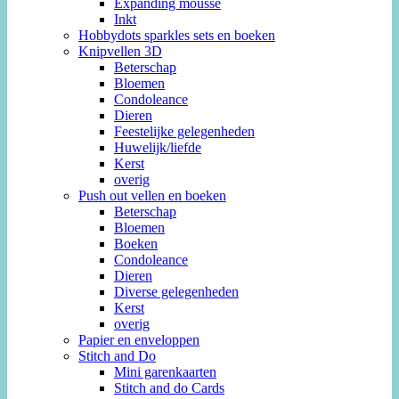
Expanding mousse
Inkt
Hobbydots sparkles sets en boeken
Knipvellen 3D
Beterschap
Bloemen
Condoleance
Dieren
Feestelijke gelegenheden
Huwelijk/liefde
Kerst
overig
Push out vellen en boeken
Beterschap
Bloemen
Boeken
Condoleance
Dieren
Diverse gelegenheden
Kerst
overig
Papier en enveloppen
Stitch and Do
Mini garenkaarten
Stitch and do Cards