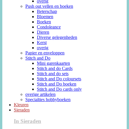
overig
Push out vellen en boeken
Beterschap
Bloemen
Boeken
Condoleance
Dieren
Diverse gelegenheden
Kerst
overig
Papier en enveloppen
Stitch and Do
Mini garenkaarten
Stitch and do Cards
Stitch and do sets
Stitch and Do coloursets
Stitch and Do boeken
Stitch and Do cards only
overige artikelen
Specialties hobbyboeken
Kleuren
Sieraden
In Sieraden