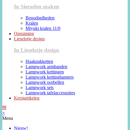
In Sieraden maken
Benodigdheden
Kralen
Miyuki kralen 11/0
Opruiming
Lieselotje design
In Lieselotje design
Haakpakketten
Lampwork armbanden
Lampwork kettingen
Lampwork kettinghangers
Lampwork oorbellen
Lampwork sets
Lampwork tafelaccessoires
Kerstartikelen
×
Menu
Nieuw!