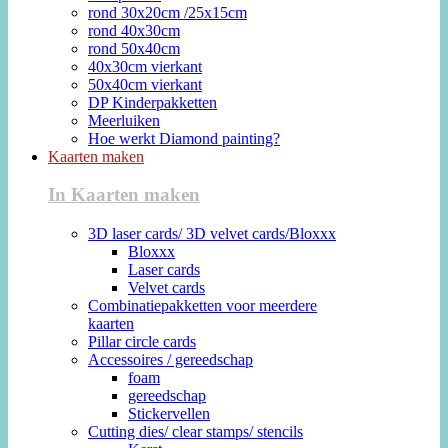
rond 30x20cm /25x15cm
rond 40x30cm
rond 50x40cm
40x30cm vierkant
50x40cm vierkant
DP Kinderpakketten
Meerluiken
Hoe werkt Diamond painting?
Kaarten maken
In Kaarten maken
3D laser cards/ 3D velvet cards/Bloxxx
Bloxxx
Laser cards
Velvet cards
Combinatiepakketten voor meerdere
kaarten
Pillar circle cards
Accessoires / gereedschap
foam
gereedschap
Stickervellen
Cutting dies/ clear stamps/ stencils