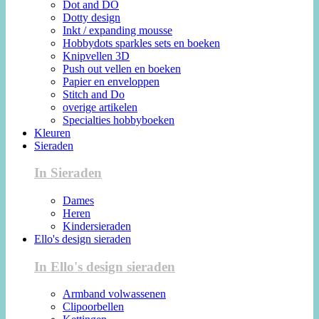
Dot and DO
Dotty design
Inkt / expanding mousse
Hobbydots sparkles sets en boeken
Knipvellen 3D
Push out vellen en boeken
Papier en enveloppen
Stitch and Do
overige artikelen
Specialties hobbyboeken
Kleuren
Sieraden
In Sieraden
Dames
Heren
Kindersieraden
Ello's design sieraden
In Ello's design sieraden
Armband volwassenen
Clipoorbellen