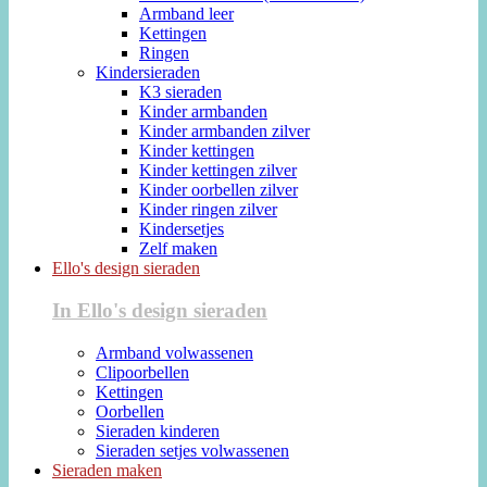
Armband leer
Kettingen
Ringen
Kindersieraden
K3 sieraden
Kinder armbanden
Kinder armbanden zilver
Kinder kettingen
Kinder kettingen zilver
Kinder oorbellen zilver
Kinder ringen zilver
Kindersetjes
Zelf maken
Ello's design sieraden
In Ello's design sieraden
Armband volwassenen
Clipoorbellen
Kettingen
Oorbellen
Sieraden kinderen
Sieraden setjes volwassenen
Sieraden maken