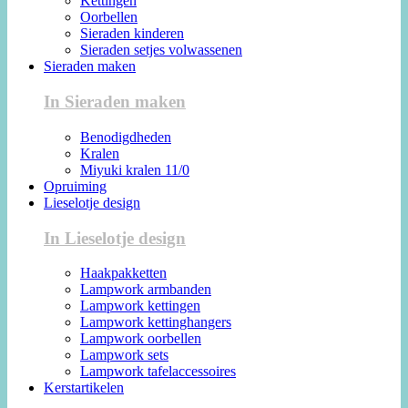
Kettingen
Oorbellen
Sieraden kinderen
Sieraden setjes volwassenen
Sieraden maken
In Sieraden maken
Benodigdheden
Kralen
Miyuki kralen 11/0
Opruiming
Lieselotje design
In Lieselotje design
Haakpakketten
Lampwork armbanden
Lampwork kettingen
Lampwork kettinghangers
Lampwork oorbellen
Lampwork sets
Lampwork tafelaccessoires
Kerstartikelen