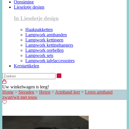
Opruiming
Lieselotje design
In Lieselotje design
Haakpakketten
Lampwork armbanden
Lampwork kettingen
Lampwork kettinghangers
Lampwork oorbellen
Lampwork sets
Lampwork tafelaccessoires
Kerstartikelen
Zoeken
Uw winkelwagen is leeg!
Home
>
Sieraden
>
Heren
>
Armband leer
>
Leren armband
zwart/wit met touw