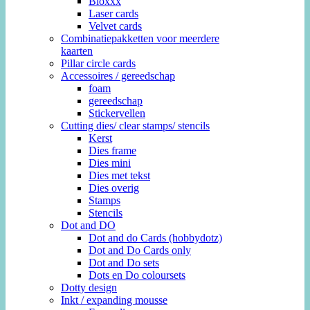
Bloxxx
Laser cards
Velvet cards
Combinatiepakketten voor meerdere
kaarten
Pillar circle cards
Accessoires / gereedschap
foam
gereedschap
Stickervellen
Cutting dies/ clear stamps/ stencils
Kerst
Dies frame
Dies mini
Dies met tekst
Dies overig
Stamps
Stencils
Dot and DO
Dot and do Cards (hobbydotz)
Dot and Do Cards only
Dot and Do sets
Dots en Do coloursets
Dotty design
Inkt / expanding mousse