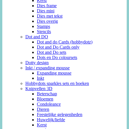
Kerst
Dies frame
Dies mini
Dies met tekst
Dies overig
Stamps
Stencils
Dot and DO
Dot and do Cards (hobbydotz)
Dot and Do Cards only
Dot and Do sets
Dots en Do coloursets
Dotty design
Inkt / expanding mousse
Expanding mousse
Inkt
Hobbydots sparkles sets en boeken
Knipvellen 3D
Beterschap
Bloemen
Condoleance
Dieren
Feestelijke gelegenheden
Huwelijk/liefde
Kerst