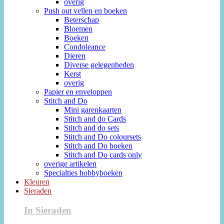
overig
Push out vellen en boeken
Beterschap
Bloemen
Boeken
Condoleance
Dieren
Diverse gelegenheden
Kerst
overig
Papier en enveloppen
Stitch and Do
Mini garenkaarten
Stitch and do Cards
Stitch and do sets
Stitch and Do coloursets
Stitch and Do boeken
Stitch and Do cards only
overige artikelen
Specialties hobbyboeken
Kleuren
Sieraden
In Sieraden