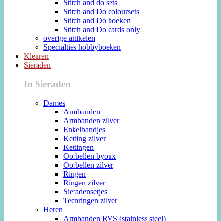
Stitch and do sets
Stitch and Do coloursets
Stitch and Do boeken
Stitch and Do cards only
overige artikelen
Specialties hobbyboeken
Kleuren
Sieraden
In Sieraden
Dames
Armbanden
Armbanden zilver
Enkelbandjes
Ketting zilver
Kettingen
Oorbellen byoux
Oorbellen zilver
Ringen
Ringen zilver
Sieradensetjes
Teenringen zilver
Heren
Armbanden RVS (stainless steel)