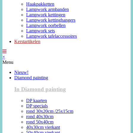
Haakpakketten
Lampwork armbanden
Lampwork kettingen
Lampwork kettinghangers
Lampwork oorbellen
Lampwork sets
Lampwork tafelaccessoires
Kerstartikelen
×
Menu
Nieuw!
Diamond painting
In Diamond painting
DP kaarten
DP specials
rond 30x20cm /25x15cm
rond 40x30cm
rond 50x40cm
40x30cm vierkant
50x40cm vierkant