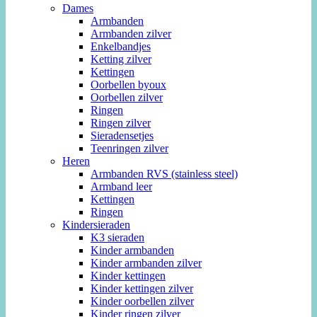
Dames
Armbanden
Armbanden zilver
Enkelbandjes
Ketting zilver
Kettingen
Oorbellen byoux
Oorbellen zilver
Ringen
Ringen zilver
Sieradensetjes
Teenringen zilver
Heren
Armbanden RVS (stainless steel)
Armband leer
Kettingen
Ringen
Kindersieraden
K3 sieraden
Kinder armbanden
Kinder armbanden zilver
Kinder kettingen
Kinder kettingen zilver
Kinder oorbellen zilver
Kinder ringen zilver