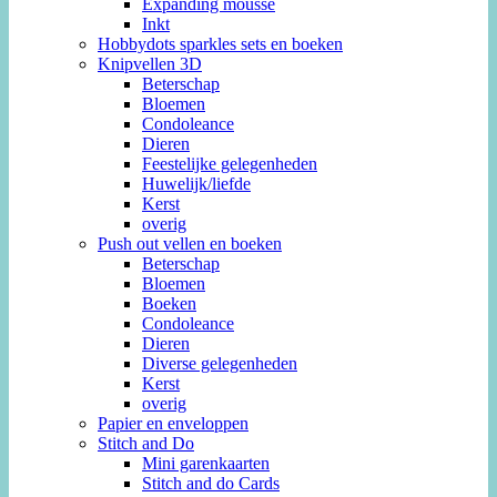
Expanding mousse
Inkt
Hobbydots sparkles sets en boeken
Knipvellen 3D
Beterschap
Bloemen
Condoleance
Dieren
Feestelijke gelegenheden
Huwelijk/liefde
Kerst
overig
Push out vellen en boeken
Beterschap
Bloemen
Boeken
Condoleance
Dieren
Diverse gelegenheden
Kerst
overig
Papier en enveloppen
Stitch and Do
Mini garenkaarten
Stitch and do Cards