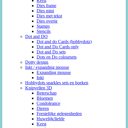
Kerst
Dies frame
Dies mini
Dies met tekst
Dies overig
Stamps
Stencils
Dot and DO
Dot and do Cards (hobbydotz)
Dot and Do Cards only
Dot and Do sets
Dots en Do coloursets
Dotty design
Inkt / expanding mousse
Expanding mousse
Inkt
Hobbydots sparkles sets en boeken
Knipvellen 3D
Beterschap
Bloemen
Condoleance
Dieren
Feestelijke gelegenheden
Huwelijk/liefde
Kerst