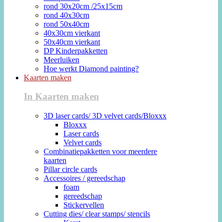
rond 30x20cm /25x15cm
rond 40x30cm
rond 50x40cm
40x30cm vierkant
50x40cm vierkant
DP Kinderpakketten
Meerluiken
Hoe werkt Diamond painting?
Kaarten maken
In Kaarten maken
3D laser cards/ 3D velvet cards/Bloxxx
Bloxxx
Laser cards
Velvet cards
Combinatiepakketten voor meerdere
kaarten
Pillar circle cards
Accessoires / gereedschap
foam
gereedschap
Stickervellen
Cutting dies/ clear stamps/ stencils