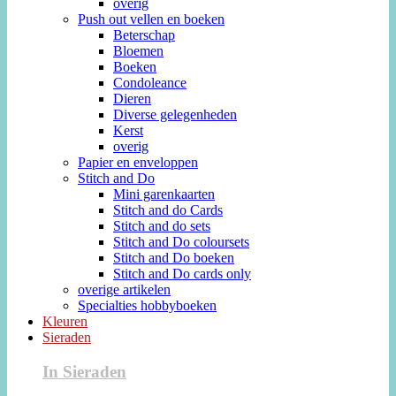
overig
Push out vellen en boeken
Beterschap
Bloemen
Boeken
Condoleance
Dieren
Diverse gelegenheden
Kerst
overig
Papier en enveloppen
Stitch and Do
Mini garenkaarten
Stitch and do Cards
Stitch and do sets
Stitch and Do coloursets
Stitch and Do boeken
Stitch and Do cards only
overige artikelen
Specialties hobbyboeken
Kleuren
Sieraden
In Sieraden