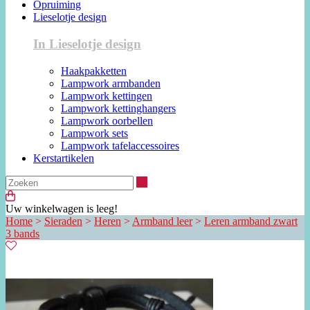
Opruiming
Lieselotje design
In Lieselotje design
Haakpakketten
Lampwork armbanden
Lampwork kettingen
Lampwork kettinghangers
Lampwork oorbellen
Lampwork sets
Lampwork tafelaccessoires
Kerstartikelen
Zoeken
Uw winkelwagen is leeg!
Home
>
Sieraden
>
Heren
>
Armband leer
>
Leren armband zwart
3 bands