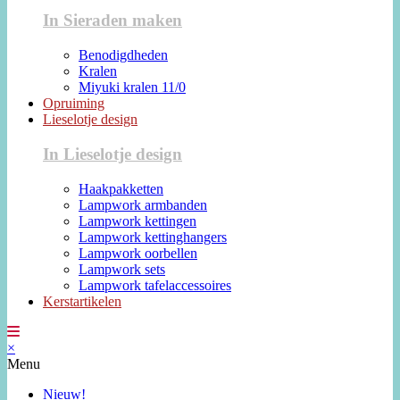
In Sieraden maken
Benodigdheden
Kralen
Miyuki kralen 11/0
Opruiming
Lieselotje design
In Lieselotje design
Haakpakketten
Lampwork armbanden
Lampwork kettingen
Lampwork kettinghangers
Lampwork oorbellen
Lampwork sets
Lampwork tafelaccessoires
Kerstartikelen
×
Menu
Nieuw!