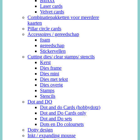
Bloxxx
Laser cards
Velvet cards
Combinatiepakketten voor meerdere
kaarten
Pillar circle cards
Accessoires / gereedschap
foam
gereedschap
Stickervellen
Cutting dies/ clear stamps/ stencils
Kerst
Dies frame
Dies mini
Dies met tekst
Dies overig
Stamps
Stencils
Dot and DO
Dot and do Cards (hobbydotz)
Dot and Do Cards only
Dot and Do sets
Dots en Do coloursets
Dotty design
Inkt / expanding mousse