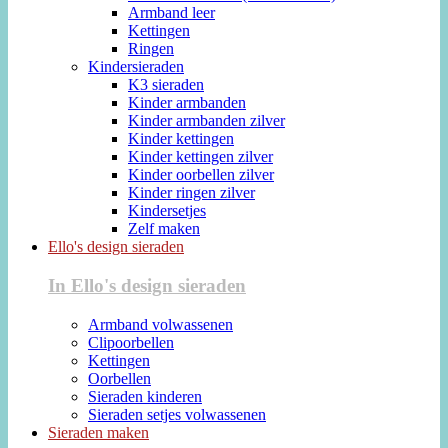
Armband leer
Kettingen
Ringen
Kindersieraden
K3 sieraden
Kinder armbanden
Kinder armbanden zilver
Kinder kettingen
Kinder kettingen zilver
Kinder oorbellen zilver
Kinder ringen zilver
Kindersetjes
Zelf maken
Ello's design sieraden
In Ello's design sieraden
Armband volwassenen
Clipoorbellen
Kettingen
Oorbellen
Sieraden kinderen
Sieraden setjes volwassenen
Sieraden maken