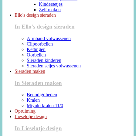
Kindersetjes
Zelf maken
Ello's design sieraden
In Ello's design sieraden
Armband volwassenen
Clipoorbellen
Kettingen
Oorbellen
Sieraden kinderen
Sieraden setjes volwassenen
Sieraden maken
In Sieraden maken
Benodigdheden
Kralen
Miyuki kralen 11/0
Opruiming
Lieselotje design
In Lieselotje design