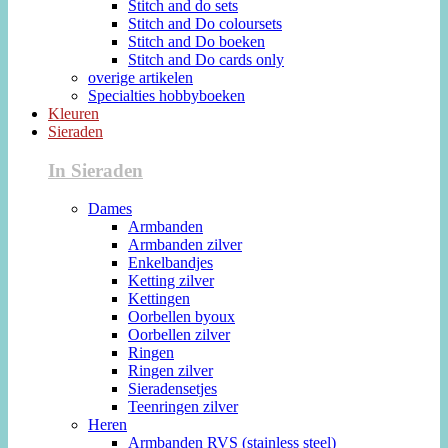
Stitch and do sets
Stitch and Do coloursets
Stitch and Do boeken
Stitch and Do cards only
overige artikelen
Specialties hobbyboeken
Kleuren
Sieraden
In Sieraden
Dames
Armbanden
Armbanden zilver
Enkelbandjes
Ketting zilver
Kettingen
Oorbellen byoux
Oorbellen zilver
Ringen
Ringen zilver
Sieradensetjes
Teenringen zilver
Heren
Armbanden RVS (stainless steel)