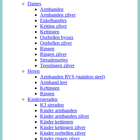
Dames
Armbanden
Armbanden zilver
Enkelbandjes
Ketting zilver
Kettingen
Oorbellen byoux
Oorbellen zilver
Ringen
Ringen zilver
Sieradensetjes
Teenringen zilver
Heren
Armbanden RVS (stainless steel)
Armband leer
Kettingen
Ringen
Kindersieraden
K3 sieraden
Kinder armbanden
Kinder armbanden zilver
Kinder kettingen
Kinder kettingen zilver
Kinder oorbellen zilver
Kinder ringen zilver