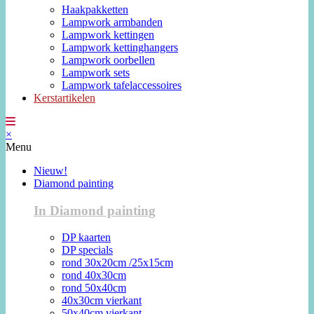
Haakpakketten
Lampwork armbanden
Lampwork kettingen
Lampwork kettinghangers
Lampwork oorbellen
Lampwork sets
Lampwork tafelaccessoires
Kerstartikelen
×
Menu
Nieuw!
Diamond painting
In Diamond painting
DP kaarten
DP specials
rond 30x20cm /25x15cm
rond 40x30cm
rond 50x40cm
40x30cm vierkant
50x40cm vierkant