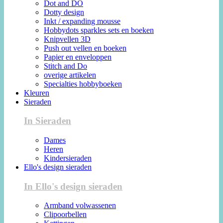
Dot and DO
Dotty design
Inkt / expanding mousse
Hobbydots sparkles sets en boeken
Knipvellen 3D
Push out vellen en boeken
Papier en enveloppen
Stitch and Do
overige artikelen
Specialties hobbyboeken
Kleuren
Sieraden
In Sieraden
Dames
Heren
Kindersieraden
Ello's design sieraden
In Ello's design sieraden
Armband volwassenen
Clipoorbellen