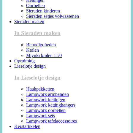
Kettingen
Oorbellen
Sieraden kinderen
Sieraden setjes volwassenen
Sieraden maken
In Sieraden maken
Benodigdheden
Kralen
Miyuki kralen 11/0
Opruiming
Lieselotje design
In Lieselotje design
Haakpakketten
Lampwork armbanden
Lampwork kettingen
Lampwork kettinghangers
Lampwork oorbellen
Lampwork sets
Lampwork tafelaccessoires
Kerstartikelen