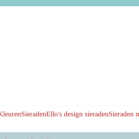
Kleuren
Sieraden
Ello's design sieraden
Sieraden 