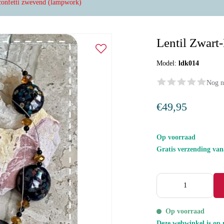
confetti zwevend (lampwork)
Lentil Zwart
Model:
ldk014
Nog n
€49,95
Op voorraad
Gratis verzending va
Op voorraad
Deze webwinkel is op 