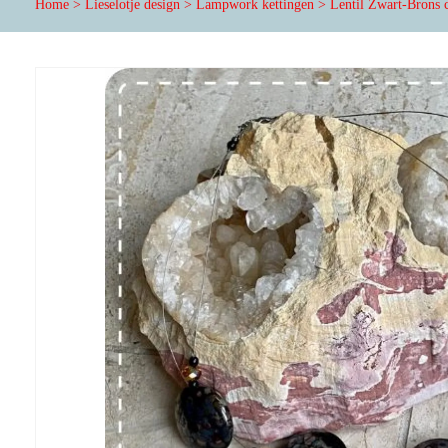
Home
>
Lieselotje design
>
Lampwork kettingen
>
Lentil Zwart-Brons 