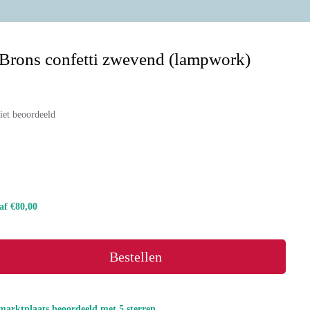
-Brons confetti zwevend (lampwork)
iet beoordeeld
naf €80,00
Bestellen
marktplaats beoordeeld met 5 sterren