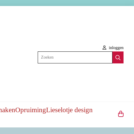
inloggen
Zoeken
maken
Opruiming
Lieselotje design