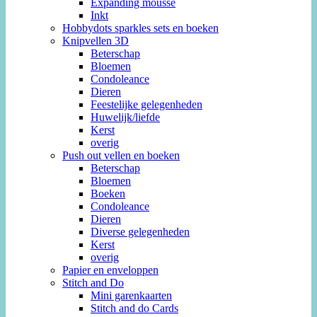
Expanding mousse
Inkt
Hobbydots sparkles sets en boeken
Knipvellen 3D
Beterschap
Bloemen
Condoleance
Dieren
Feestelijke gelegenheden
Huwelijk/liefde
Kerst
overig
Push out vellen en boeken
Beterschap
Bloemen
Boeken
Condoleance
Dieren
Diverse gelegenheden
Kerst
overig
Papier en enveloppen
Stitch and Do
Mini garenkaarten
Stitch and do Cards