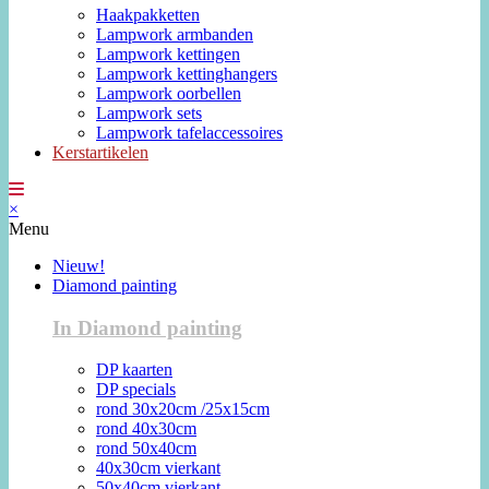
Haakpakketten
Lampwork armbanden
Lampwork kettingen
Lampwork kettinghangers
Lampwork oorbellen
Lampwork sets
Lampwork tafelaccessoires
Kerstartikelen
×
Menu
Nieuw!
Diamond painting
In Diamond painting
DP kaarten
DP specials
rond 30x20cm /25x15cm
rond 40x30cm
rond 50x40cm
40x30cm vierkant
50x40cm vierkant