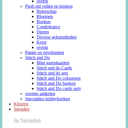
overig
Push out vellen en boeken
Beterschap
Bloemen
Boeken
Condoleance
Dieren
Diverse gelegenheden
Kerst
overig
Papier en enveloppen
Stitch and Do
Mini garenkaarten
Stitch and do Cards
Stitch and do sets
Stitch and Do coloursets
Stitch and Do boeken
Stitch and Do cards only
overige artikelen
Specialties hobbyboeken
Kleuren
Sieraden
In Sieraden