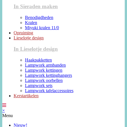
In Sieraden maken
Benodigdheden
Kralen
Miyuki kralen 11/0
Opruiming
Lieselotje design
In Lieselotje design
Haakpakketten
Lampwork armbanden
Lampwork kettingen
Lampwork kettinghangers
Lampwork oorbellen
Lampwork sets
Lampwork tafelaccessoires
Kerstartikelen
×
Menu
Nieuw!