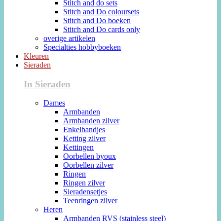
Stitch and do sets
Stitch and Do coloursets
Stitch and Do boeken
Stitch and Do cards only
overige artikelen
Specialties hobbyboeken
Kleuren
Sieraden
In Sieraden
Dames
Armbanden
Armbanden zilver
Enkelbandjes
Ketting zilver
Kettingen
Oorbellen byoux
Oorbellen zilver
Ringen
Ringen zilver
Sieradensetjes
Teenringen zilver
Heren
Armbanden RVS (stainless steel)