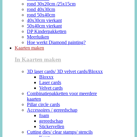
rond 30x20cm /25x15cm
rond 40x30cm
rond 50x40cm
40x30cm vierkant
50x40cm vierkant
DP Kinderpakketten
Meerluiken
Hoe werkt Diamond painting?
Kaarten maken
In Kaarten maken
3D laser cards/ 3D velvet cards/Bloxxx
Bloxxx
Laser cards
Velvet cards
Combinatiepakketten voor meerdere
kaarten
Pillar circle cards
Accessoires / gereedschap
foam
gereedschap
Stickervellen
Cutting dies/ clear stamps/ stencils