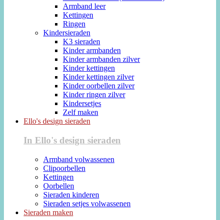
Armband leer
Kettingen
Ringen
Kindersieraden
K3 sieraden
Kinder armbanden
Kinder armbanden zilver
Kinder kettingen
Kinder kettingen zilver
Kinder oorbellen zilver
Kinder ringen zilver
Kindersetjes
Zelf maken
Ello's design sieraden
In Ello's design sieraden
Armband volwassenen
Clipoorbellen
Kettingen
Oorbellen
Sieraden kinderen
Sieraden setjes volwassenen
Sieraden maken