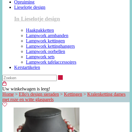
Opruiming
Lieselotje design
In Lieselotje design
Haakpakketten
Lampwork armbanden
Lampwork kettingen
Lampwork kettinghangers
Lampwork oorbellen
Lampwork sets
Lampwork tafelaccessoires
Kerstartikelen
Zoeken
Uw winkelwagen is leeg!
Home
>
Ello's design sieraden
>
Kettingen
>
Kralenketting dames
met roze en witte glasparels