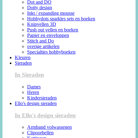
Dot and DO
Dotty design
Inkt / expanding mousse
Hobbydots sparkles sets en boeken
Knipvellen 3D
Push out vellen en boeken
Papier en enveloppen
Stitch and Do
overige artikelen
Specialties hobbyboeken
Kleuren
Sieraden
In Sieraden
Dames
Heren
Kindersieraden
Ello's design sieraden
In Ello's design sieraden
Armband volwassenen
Clipoorbellen