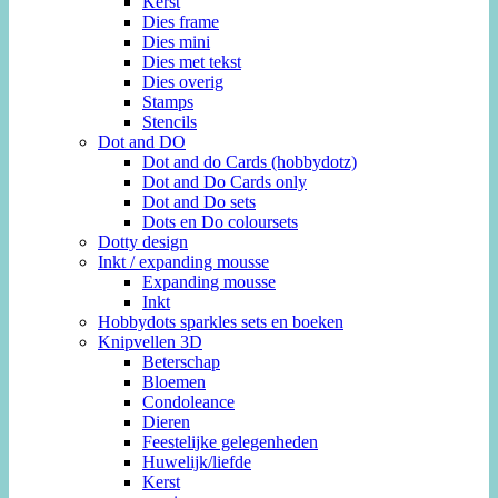
Kerst
Dies frame
Dies mini
Dies met tekst
Dies overig
Stamps
Stencils
Dot and DO
Dot and do Cards (hobbydotz)
Dot and Do Cards only
Dot and Do sets
Dots en Do coloursets
Dotty design
Inkt / expanding mousse
Expanding mousse
Inkt
Hobbydots sparkles sets en boeken
Knipvellen 3D
Beterschap
Bloemen
Condoleance
Dieren
Feestelijke gelegenheden
Huwelijk/liefde
Kerst