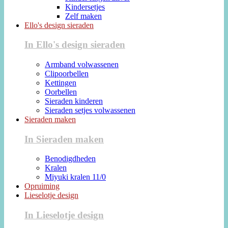
Kindersetjes
Zelf maken
Ello's design sieraden
In Ello's design sieraden
Armband volwassenen
Clipoorbellen
Kettingen
Oorbellen
Sieraden kinderen
Sieraden setjes volwassenen
Sieraden maken
In Sieraden maken
Benodigdheden
Kralen
Miyuki kralen 11/0
Opruiming
Lieselotje design
In Lieselotje design