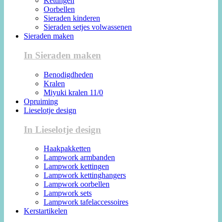
Kettingen
Oorbellen
Sieraden kinderen
Sieraden setjes volwassenen
Sieraden maken
In Sieraden maken
Benodigdheden
Kralen
Miyuki kralen 11/0
Opruiming
Lieselotje design
In Lieselotje design
Haakpakketten
Lampwork armbanden
Lampwork kettingen
Lampwork kettinghangers
Lampwork oorbellen
Lampwork sets
Lampwork tafelaccessoires
Kerstartikelen