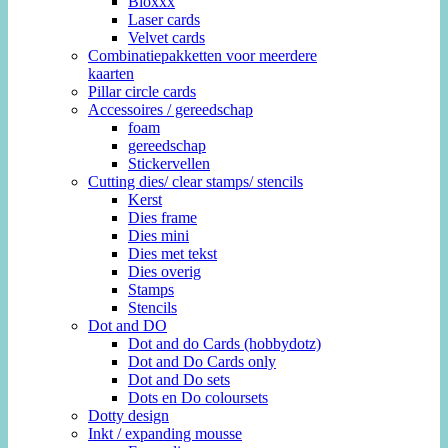
Bloxxx
Laser cards
Velvet cards
Combinatiepakketten voor meerdere
kaarten
Pillar circle cards
Accessoires / gereedschap
foam
gereedschap
Stickervellen
Cutting dies/ clear stamps/ stencils
Kerst
Dies frame
Dies mini
Dies met tekst
Dies overig
Stamps
Stencils
Dot and DO
Dot and do Cards (hobbydotz)
Dot and Do Cards only
Dot and Do sets
Dots en Do coloursets
Dotty design
Inkt / expanding mousse