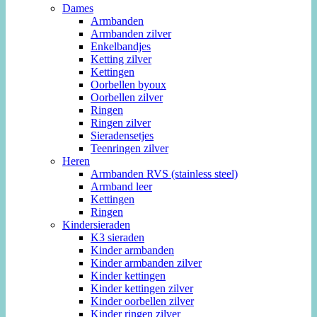
Dames
Armbanden
Armbanden zilver
Enkelbandjes
Ketting zilver
Kettingen
Oorbellen byoux
Oorbellen zilver
Ringen
Ringen zilver
Sieradensetjes
Teenringen zilver
Heren
Armbanden RVS (stainless steel)
Armband leer
Kettingen
Ringen
Kindersieraden
K3 sieraden
Kinder armbanden
Kinder armbanden zilver
Kinder kettingen
Kinder kettingen zilver
Kinder oorbellen zilver
Kinder ringen zilver