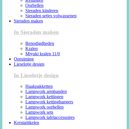
Kettingen
Oorbellen
Sieraden kinderen
Sieraden setjes volwassenen
Sieraden maken
In Sieraden maken
Benodigdheden
Kralen
Miyuki kralen 11/0
Opruiming
Lieselotje design
In Lieselotje design
Haakpakketten
Lampwork armbanden
Lampwork kettingen
Lampwork kettinghangers
Lampwork oorbellen
Lampwork sets
Lampwork tafelaccessoires
Kerstartikelen