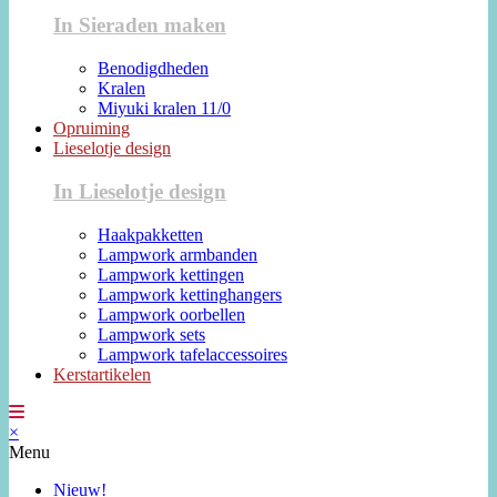
In Sieraden maken
Benodigdheden
Kralen
Miyuki kralen 11/0
Opruiming
Lieselotje design
In Lieselotje design
Haakpakketten
Lampwork armbanden
Lampwork kettingen
Lampwork kettinghangers
Lampwork oorbellen
Lampwork sets
Lampwork tafelaccessoires
Kerstartikelen
×
Menu
Nieuw!