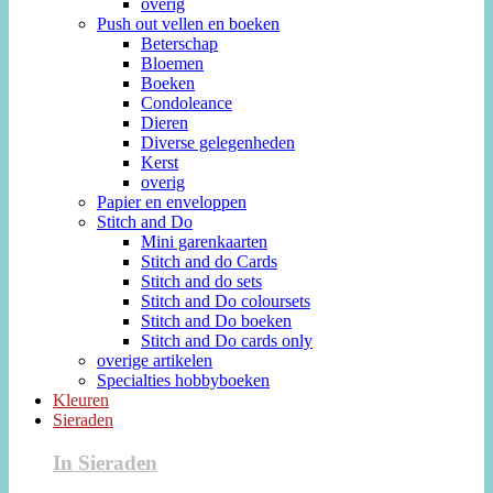
overig
Push out vellen en boeken
Beterschap
Bloemen
Boeken
Condoleance
Dieren
Diverse gelegenheden
Kerst
overig
Papier en enveloppen
Stitch and Do
Mini garenkaarten
Stitch and do Cards
Stitch and do sets
Stitch and Do coloursets
Stitch and Do boeken
Stitch and Do cards only
overige artikelen
Specialties hobbyboeken
Kleuren
Sieraden
In Sieraden