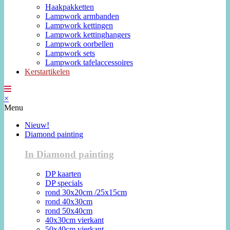
Haakpakketten
Lampwork armbanden
Lampwork kettingen
Lampwork kettinghangers
Lampwork oorbellen
Lampwork sets
Lampwork tafelaccessoires
Kerstartikelen
×
Menu
Nieuw!
Diamond painting
In Diamond painting
DP kaarten
DP specials
rond 30x20cm /25x15cm
rond 40x30cm
rond 50x40cm
40x30cm vierkant
50x40cm vierkant