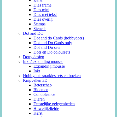
Kerst
Dies frame
Dies mini
Dies met tekst
Dies overig
Stamps
Stencils
Dot and DO
Dot and do Cards (hobbydotz)
Dot and Do Cards only
Dot and Do sets
Dots en Do coloursets
Dotty design
Inkt / expanding mousse
Expanding mousse
Inkt
Hobbydots sparkles sets en boeken
Knipvellen 3D
Beterschap
Bloemen
Condoleance
Dieren
Feestelijke gelegenheden
Huwelijk/liefde
Kerst