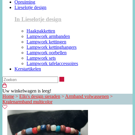
Opruiming
Lieselotje design
In Lieselotje design
Haakpakketten
Lampwork armbanden
Lampwork kettingen
Lampwork kettinghangers
Lampwork oorbellen
Lampwork sets
Lampwork tafelaccessoires
Kerstartikelen
Zoeken
Uw winkelwagen is leeg!
Home
>
Ello's design sieraden
>
Armband volwassenen
>
Kralenarmband multicolor