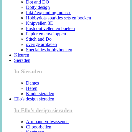
Dot and DO
Dotty design
Inkt / expanding mousse
Hobbydots sparkles sets en boeken
Knipvellen 3D
Push out vellen en boeken
Papier en enveloppen
Stitch and Do
overige artikelen
Specialties hobbyboeken
Kleuren
Sieraden
In Sieraden
Dames
Heren
Kindersieraden
Ello's design sieraden
In Ello's design sieraden
Armband volwassenen
Clipoorbellen