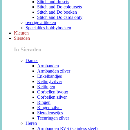
Stitch and do sets
Stitch and Do coloursets
Stitch and Do boeken
Stitch and Do cards only
overige artikelen
Specialties hobbyboeken
Kleuren
Sieraden
In Sieraden
Dames
Armbanden
Armbanden zilver
Enkelbandjes
Ketting zilver
Kettingen
Oorbellen byoux
Oorbellen zilver
Ringen
Ringen zilver
Sieradensetjes
Teenringen zilver
Heren
Armbanden RVS (stainless steel)