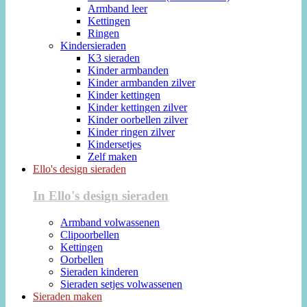
Armband leer
Kettingen
Ringen
Kindersieraden
K3 sieraden
Kinder armbanden
Kinder armbanden zilver
Kinder kettingen
Kinder kettingen zilver
Kinder oorbellen zilver
Kinder ringen zilver
Kindersetjes
Zelf maken
Ello's design sieraden
In Ello's design sieraden
Armband volwassenen
Clipoorbellen
Kettingen
Oorbellen
Sieraden kinderen
Sieraden setjes volwassenen
Sieraden maken