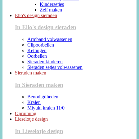
Kindersetjes
Zelf maken
Ello's design sieraden
In Ello's design sieraden
Armband volwassenen
Clipoorbellen
Kettingen
Oorbellen
Sieraden kinderen
Sieraden setjes volwassenen
Sieraden maken
In Sieraden maken
Benodigdheden
Kralen
Miyuki kralen 11/0
Opruiming
Lieselotje design
In Lieselotje design