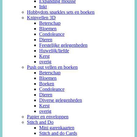
Expanding mousse
Inkt
Hobbydots sparkles sets en boeken
Knipvellen 3D
Beterschap
Bloemen
Condoleance
Dieren
Feestelijke gelegenheden
Huwelijk/liefde
Kerst
overig
Push out vellen en boeken
Beterschap
Bloemen
Boeken
Condoleance
Dieren
Diverse gelegenheden
Kerst
overig
Papier en enveloppen
Stitch and Do
Mini garenkaarten
Stitch and do Cards