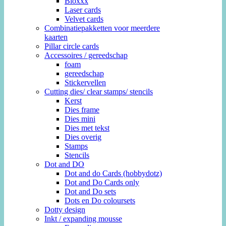
Bloxxx
Laser cards
Velvet cards
Combinatiepakketten voor meerdere
kaarten
Pillar circle cards
Accessoires / gereedschap
foam
gereedschap
Stickervellen
Cutting dies/ clear stamps/ stencils
Kerst
Dies frame
Dies mini
Dies met tekst
Dies overig
Stamps
Stencils
Dot and DO
Dot and do Cards (hobbydotz)
Dot and Do Cards only
Dot and Do sets
Dots en Do coloursets
Dotty design
Inkt / expanding mousse