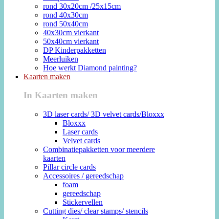
rond 30x20cm /25x15cm
rond 40x30cm
rond 50x40cm
40x30cm vierkant
50x40cm vierkant
DP Kinderpakketten
Meerluiken
Hoe werkt Diamond painting?
Kaarten maken
In Kaarten maken
3D laser cards/ 3D velvet cards/Bloxxx
Bloxxx
Laser cards
Velvet cards
Combinatiepakketten voor meerdere
kaarten
Pillar circle cards
Accessoires / gereedschap
foam
gereedschap
Stickervellen
Cutting dies/ clear stamps/ stencils