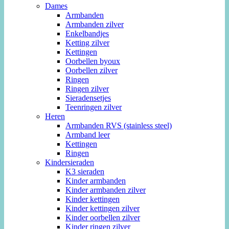
Dames
Armbanden
Armbanden zilver
Enkelbandjes
Ketting zilver
Kettingen
Oorbellen byoux
Oorbellen zilver
Ringen
Ringen zilver
Sieradensetjes
Teenringen zilver
Heren
Armbanden RVS (stainless steel)
Armband leer
Kettingen
Ringen
Kindersieraden
K3 sieraden
Kinder armbanden
Kinder armbanden zilver
Kinder kettingen
Kinder kettingen zilver
Kinder oorbellen zilver
Kinder ringen zilver