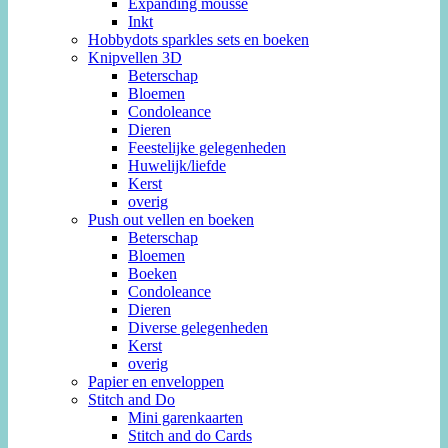
Expanding mousse
Inkt
Hobbydots sparkles sets en boeken
Knipvellen 3D
Beterschap
Bloemen
Condoleance
Dieren
Feestelijke gelegenheden
Huwelijk/liefde
Kerst
overig
Push out vellen en boeken
Beterschap
Bloemen
Boeken
Condoleance
Dieren
Diverse gelegenheden
Kerst
overig
Papier en enveloppen
Stitch and Do
Mini garenkaarten
Stitch and do Cards