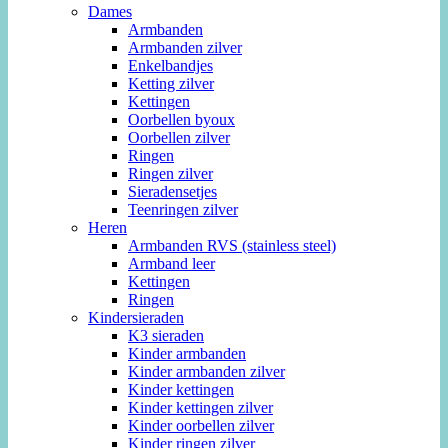
Dames
Armbanden
Armbanden zilver
Enkelbandjes
Ketting zilver
Kettingen
Oorbellen byoux
Oorbellen zilver
Ringen
Ringen zilver
Sieradensetjes
Teenringen zilver
Heren
Armbanden RVS (stainless steel)
Armband leer
Kettingen
Ringen
Kindersieraden
K3 sieraden
Kinder armbanden
Kinder armbanden zilver
Kinder kettingen
Kinder kettingen zilver
Kinder oorbellen zilver
Kinder ringen zilver