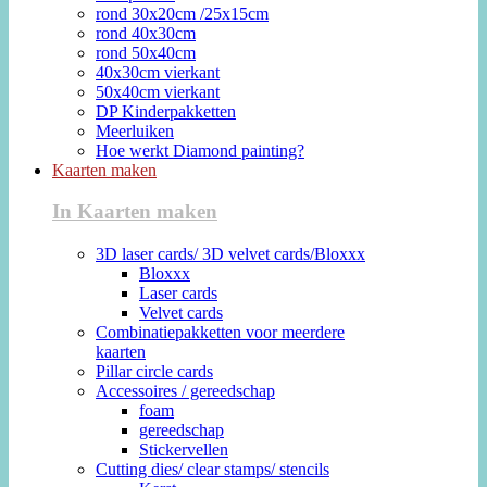
rond 30x20cm /25x15cm
rond 40x30cm
rond 50x40cm
40x30cm vierkant
50x40cm vierkant
DP Kinderpakketten
Meerluiken
Hoe werkt Diamond painting?
Kaarten maken
In Kaarten maken
3D laser cards/ 3D velvet cards/Bloxxx
Bloxxx
Laser cards
Velvet cards
Combinatiepakketten voor meerdere
kaarten
Pillar circle cards
Accessoires / gereedschap
foam
gereedschap
Stickervellen
Cutting dies/ clear stamps/ stencils