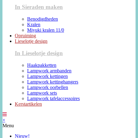
In Sieraden maken
Benodigdheden
Kralen
Miyuki kralen 11/0
Opruiming
Lieselotje design
In Lieselotje design
Haakpakketten
Lampwork armbanden
Lampwork kettingen
Lampwork kettinghangers
Lampwork oorbellen
Lampwork sets
Lampwork tafelaccessoires
Kerstartikelen
×
Menu
Nieuw!