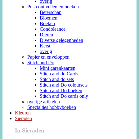
overig
Push out vellen en boeken
Beterschap
Bloemen
Boeken
Condoleance
Dieren
Diverse gelegenheden
Kerst
overig
Papier en enveloppen
Stitch and Do
Mini garenkaarten
Stitch and do Cards
Stitch and do sets
Stitch and Do coloursets
Stitch and Do boeken
Stitch and Do cards only
overige artikelen
Specialties hobbyboeken
Kleuren
Sieraden
In Sieraden