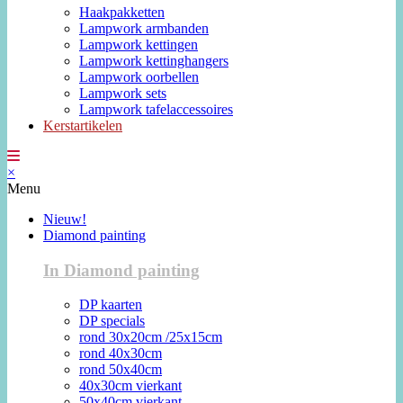
Haakpakketten
Lampwork armbanden
Lampwork kettingen
Lampwork kettinghangers
Lampwork oorbellen
Lampwork sets
Lampwork tafelaccessoires
Kerstartikelen
×
Menu
Nieuw!
Diamond painting
In Diamond painting
DP kaarten
DP specials
rond 30x20cm /25x15cm
rond 40x30cm
rond 50x40cm
40x30cm vierkant
50x40cm vierkant