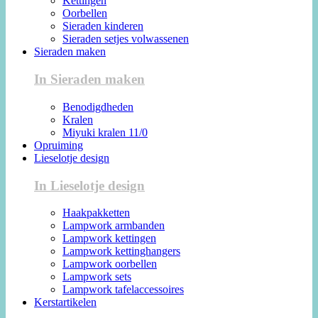
Kettingen
Oorbellen
Sieraden kinderen
Sieraden setjes volwassenen
Sieraden maken
In Sieraden maken
Benodigdheden
Kralen
Miyuki kralen 11/0
Opruiming
Lieselotje design
In Lieselotje design
Haakpakketten
Lampwork armbanden
Lampwork kettingen
Lampwork kettinghangers
Lampwork oorbellen
Lampwork sets
Lampwork tafelaccessoires
Kerstartikelen