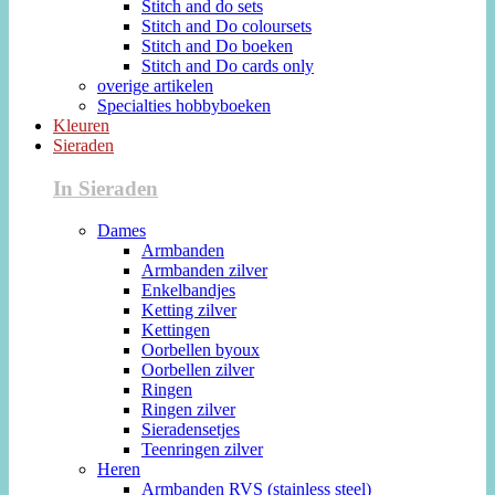
Stitch and do sets
Stitch and Do coloursets
Stitch and Do boeken
Stitch and Do cards only
overige artikelen
Specialties hobbyboeken
Kleuren
Sieraden
In Sieraden
Dames
Armbanden
Armbanden zilver
Enkelbandjes
Ketting zilver
Kettingen
Oorbellen byoux
Oorbellen zilver
Ringen
Ringen zilver
Sieradensetjes
Teenringen zilver
Heren
Armbanden RVS (stainless steel)