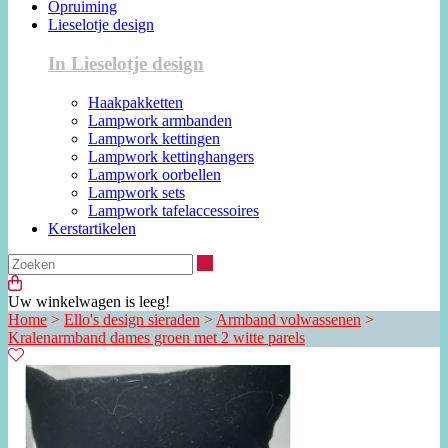
Opruiming
Lieselotje design
In Lieselotje design
Haakpakketten
Lampwork armbanden
Lampwork kettingen
Lampwork kettinghangers
Lampwork oorbellen
Lampwork sets
Lampwork tafelaccessoires
Kerstartikelen
Zoeken
Uw winkelwagen is leeg!
Home
>
Ello's design sieraden
>
Armband volwassenen
>
Kralenarmband dames groen met 2 witte parels