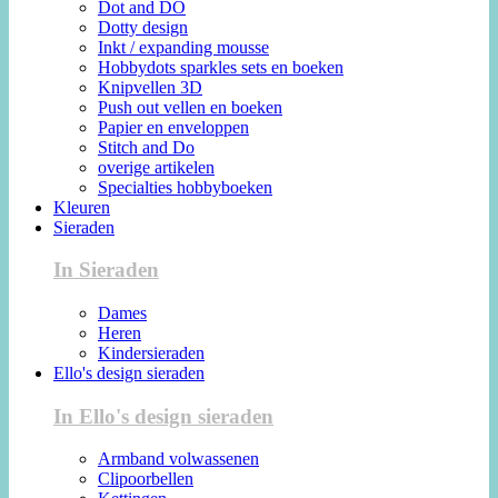
Dot and DO
Dotty design
Inkt / expanding mousse
Hobbydots sparkles sets en boeken
Knipvellen 3D
Push out vellen en boeken
Papier en enveloppen
Stitch and Do
overige artikelen
Specialties hobbyboeken
Kleuren
Sieraden
In Sieraden
Dames
Heren
Kindersieraden
Ello's design sieraden
In Ello's design sieraden
Armband volwassenen
Clipoorbellen