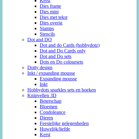
Kerst
Dies frame
Dies mini
Dies met tekst
Dies overig
Stamps
Stencils
Dot and DO
Dot and do Cards (hobbydotz)
Dot and Do Cards only
Dot and Do sets
Dots en Do coloursets
Dotty design
Inkt / expanding mousse
Expanding mousse
Inkt
Hobbydots sparkles sets en boeken
Knipvellen 3D
Beterschap
Bloemen
Condoleance
Dieren
Feestelijke gelegenheden
Huwelijk/liefde
Kerst