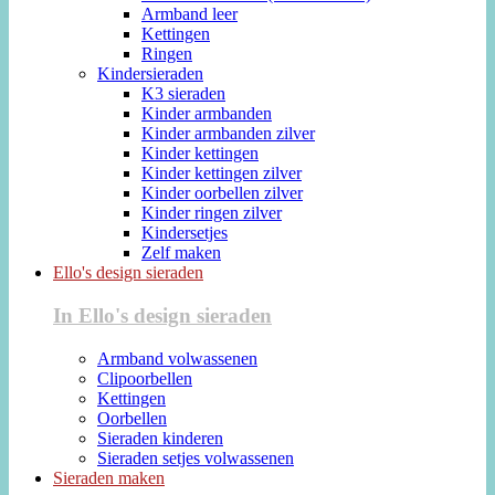
Armband leer
Kettingen
Ringen
Kindersieraden
K3 sieraden
Kinder armbanden
Kinder armbanden zilver
Kinder kettingen
Kinder kettingen zilver
Kinder oorbellen zilver
Kinder ringen zilver
Kindersetjes
Zelf maken
Ello's design sieraden
In Ello's design sieraden
Armband volwassenen
Clipoorbellen
Kettingen
Oorbellen
Sieraden kinderen
Sieraden setjes volwassenen
Sieraden maken