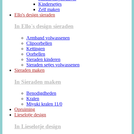
Kindersetjes
Zelf maken
Ello's design sieraden
In Ello's design sieraden
Armband volwassenen
Clipoorbellen
Kettingen
Oorbellen
Sieraden kinderen
Sieraden setjes volwassenen
Sieraden maken
In Sieraden maken
Benodigdheden
Kralen
Miyuki kralen 11/0
Opruiming
Lieselotje design
In Lieselotje design