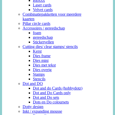
Bloxxx
Laser cards
Velvet cards
Combinatiepakketten voor meerdere
kaarten
Pillar circle cards
Accessoires / gereedschap
foam
gereedschap
Stickervellen
Cutting dies/ clear stamps/ stencils
Kerst
Dies frame
Dies mini
Dies met tekst
Dies overig
Stamps
Stencils
Dot and DO
Dot and do Cards (hobbydotz)
Dot and Do Cards only
Dot and Do sets
Dots en Do coloursets
Dotty design
Inkt / expanding mousse