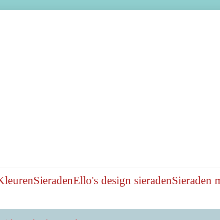
Kleuren
Sieraden
Ello's design sieraden
Sieraden 