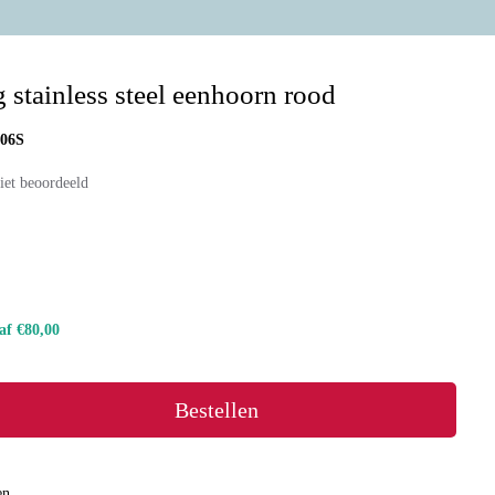
 stainless steel eenhoorn rood
306S
iet beoordeeld
naf €80,00
Bestellen
en