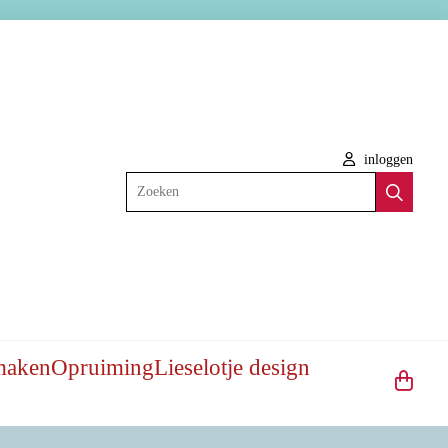
inloggen
Zoeken
maken
Opruiming
Lieselotje design