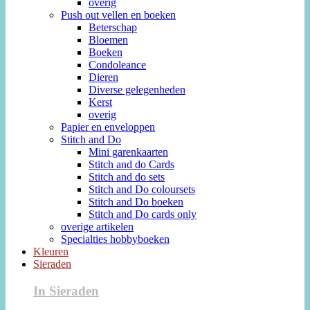
overig
Push out vellen en boeken
Beterschap
Bloemen
Boeken
Condoleance
Dieren
Diverse gelegenheden
Kerst
overig
Papier en enveloppen
Stitch and Do
Mini garenkaarten
Stitch and do Cards
Stitch and do sets
Stitch and Do coloursets
Stitch and Do boeken
Stitch and Do cards only
overige artikelen
Specialties hobbyboeken
Kleuren
Sieraden
In Sieraden