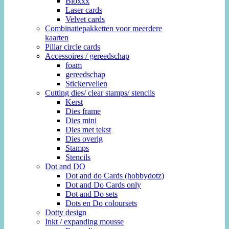
Bloxxx
Laser cards
Velvet cards
Combinatiepakketten voor meerdere
kaarten
Pillar circle cards
Accessoires / gereedschap
foam
gereedschap
Stickervellen
Cutting dies/ clear stamps/ stencils
Kerst
Dies frame
Dies mini
Dies met tekst
Dies overig
Stamps
Stencils
Dot and DO
Dot and do Cards (hobbydotz)
Dot and Do Cards only
Dot and Do sets
Dots en Do coloursets
Dotty design
Inkt / expanding mousse