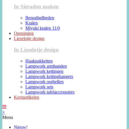
In Sieraden maken
Benodigdheden
Kralen
Miyuki kralen 11/0
Opruiming
Lieselotje design
In Lieselotje design
Haakpakketten
Lampwork armbanden
Lampwork kettingen
Lampwork kettinghangers
Lampwork oorbellen
Lampwork sets
Lampwork tafelaccessoires
Kerstartikelen
×
Menu
Nieuw!