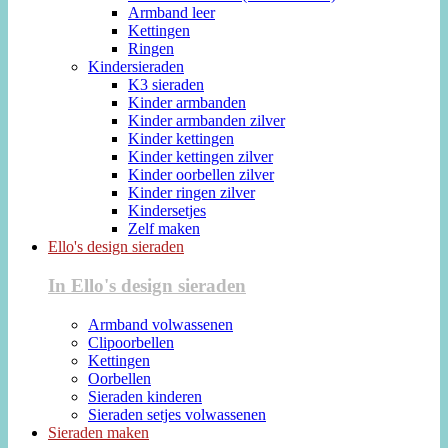
Armband leer
Kettingen
Ringen
Kindersieraden
K3 sieraden
Kinder armbanden
Kinder armbanden zilver
Kinder kettingen
Kinder kettingen zilver
Kinder oorbellen zilver
Kinder ringen zilver
Kindersetjes
Zelf maken
Ello's design sieraden
In Ello's design sieraden
Armband volwassenen
Clipoorbellen
Kettingen
Oorbellen
Sieraden kinderen
Sieraden setjes volwassenen
Sieraden maken