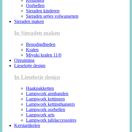
Kettingen
Oorbellen
Sieraden kinderen
Sieraden setjes volwassenen
Sieraden maken
In Sieraden maken
Benodigdheden
Kralen
Miyuki kralen 11/0
Opruiming
Lieselotje design
In Lieselotje design
Haakpakketten
Lampwork armbanden
Lampwork kettingen
Lampwork kettinghangers
Lampwork oorbellen
Lampwork sets
Lampwork tafelaccessoires
Kerstartikelen