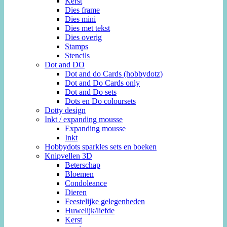
Kerst
Dies frame
Dies mini
Dies met tekst
Dies overig
Stamps
Stencils
Dot and DO
Dot and do Cards (hobbydotz)
Dot and Do Cards only
Dot and Do sets
Dots en Do coloursets
Dotty design
Inkt / expanding mousse
Expanding mousse
Inkt
Hobbydots sparkles sets en boeken
Knipvellen 3D
Beterschap
Bloemen
Condoleance
Dieren
Feestelijke gelegenheden
Huwelijk/liefde
Kerst