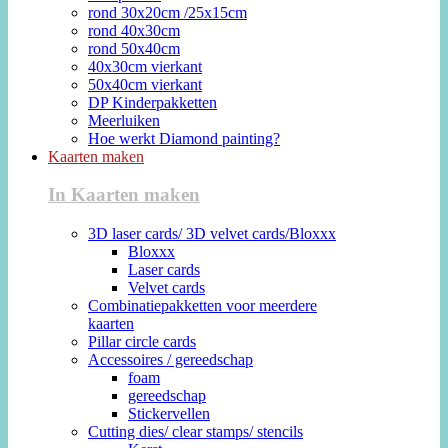
rond 30x20cm /25x15cm
rond 40x30cm
rond 50x40cm
40x30cm vierkant
50x40cm vierkant
DP Kinderpakketten
Meerluiken
Hoe werkt Diamond painting?
Kaarten maken
In Kaarten maken
3D laser cards/ 3D velvet cards/Bloxxx
Bloxxx
Laser cards
Velvet cards
Combinatiepakketten voor meerdere
kaarten
Pillar circle cards
Accessoires / gereedschap
foam
gereedschap
Stickervellen
Cutting dies/ clear stamps/ stencils