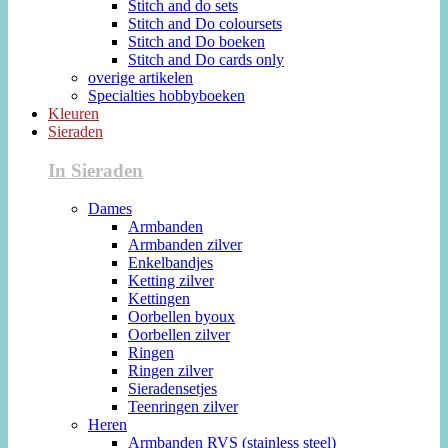
Stitch and do sets
Stitch and Do coloursets
Stitch and Do boeken
Stitch and Do cards only
overige artikelen
Specialties hobbyboeken
Kleuren
Sieraden
In Sieraden
Dames
Armbanden
Armbanden zilver
Enkelbandjes
Ketting zilver
Kettingen
Oorbellen byoux
Oorbellen zilver
Ringen
Ringen zilver
Sieradensetjes
Teenringen zilver
Heren
Armbanden RVS (stainless steel)