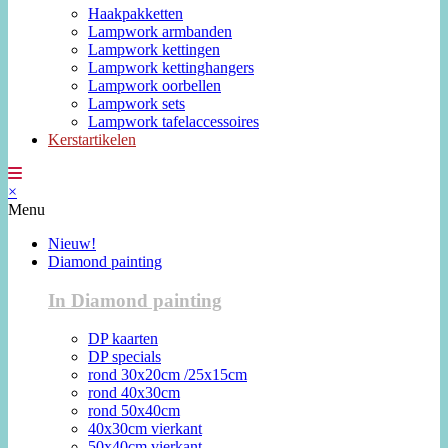
Haakpakketten
Lampwork armbanden
Lampwork kettingen
Lampwork kettinghangers
Lampwork oorbellen
Lampwork sets
Lampwork tafelaccessoires
Kerstartikelen
×
Menu
Nieuw!
Diamond painting
In Diamond painting
DP kaarten
DP specials
rond 30x20cm /25x15cm
rond 40x30cm
rond 50x40cm
40x30cm vierkant
50x40cm vierkant