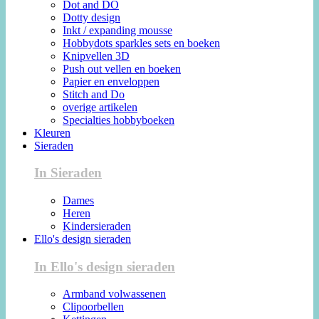
Dot and DO
Dotty design
Inkt / expanding mousse
Hobbydots sparkles sets en boeken
Knipvellen 3D
Push out vellen en boeken
Papier en enveloppen
Stitch and Do
overige artikelen
Specialties hobbyboeken
Kleuren
Sieraden
In Sieraden
Dames
Heren
Kindersieraden
Ello's design sieraden
In Ello's design sieraden
Armband volwassenen
Clipoorbellen