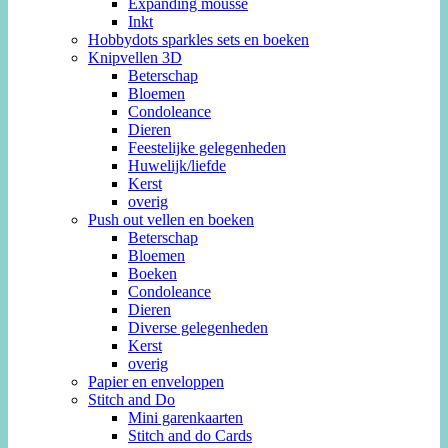
Expanding mousse
Inkt
Hobbydots sparkles sets en boeken
Knipvellen 3D
Beterschap
Bloemen
Condoleance
Dieren
Feestelijke gelegenheden
Huwelijk/liefde
Kerst
overig
Push out vellen en boeken
Beterschap
Bloemen
Boeken
Condoleance
Dieren
Diverse gelegenheden
Kerst
overig
Papier en enveloppen
Stitch and Do
Mini garenkaarten
Stitch and do Cards