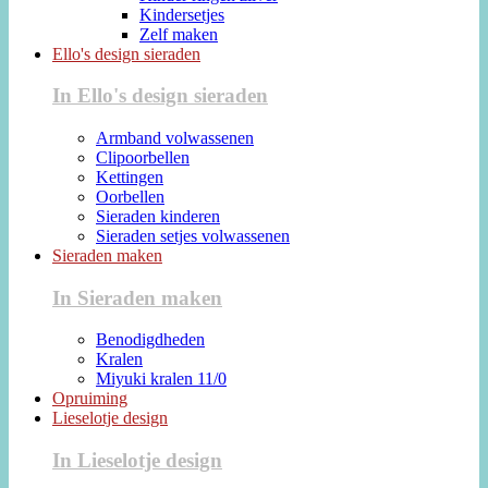
Kindersetjes
Zelf maken
Ello's design sieraden
In Ello's design sieraden
Armband volwassenen
Clipoorbellen
Kettingen
Oorbellen
Sieraden kinderen
Sieraden setjes volwassenen
Sieraden maken
In Sieraden maken
Benodigdheden
Kralen
Miyuki kralen 11/0
Opruiming
Lieselotje design
In Lieselotje design