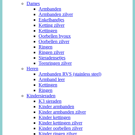
Dames
Armbanden
Armbanden zilver
Enkelbandjes
Ketting zilver
Kettingen
Oorbellen byoux
Oorbellen zilver
Ringen
Ringen zilver
Sieradensetjes
Teenringen zilver
Heren
Armbanden RVS (stainless steel)
Armband leer
Kettingen
Ringen
Kindersieraden
K3 sieraden
Kinder armbanden
Kinder armbanden zilver
Kinder kettingen
Kinder kettingen zilver
Kinder oorbellen zilver
Kinder ringen zilver