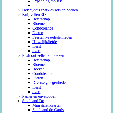
Expanding mousse
Inkt
Hobbydots sparkles sets en boeken
Knipvellen 3D
Beterschap
Bloemen
Condoleance
Dieren
Feestelijke gelegenheden
Huwelijk/liefde
Kerst
overig
Push out vellen en boeken
Beterschap
Bloemen
Boeken
Condoleance
Dieren
Diverse gelegenheden
Kerst
overig
Papier en enveloppen
Stitch and Do
Mini garenkaarten
Stitch and do Cards