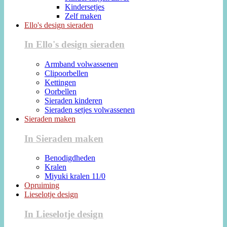
Kindersetjes
Zelf maken
Ello's design sieraden
In Ello's design sieraden
Armband volwassenen
Clipoorbellen
Kettingen
Oorbellen
Sieraden kinderen
Sieraden setjes volwassenen
Sieraden maken
In Sieraden maken
Benodigdheden
Kralen
Miyuki kralen 11/0
Opruiming
Lieselotje design
In Lieselotje design