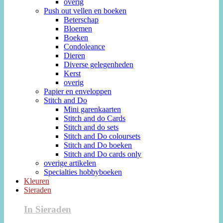
overig
Push out vellen en boeken
Beterschap
Bloemen
Boeken
Condoleance
Dieren
Diverse gelegenheden
Kerst
overig
Papier en enveloppen
Stitch and Do
Mini garenkaarten
Stitch and do Cards
Stitch and do sets
Stitch and Do coloursets
Stitch and Do boeken
Stitch and Do cards only
overige artikelen
Specialties hobbyboeken
Kleuren
Sieraden
In Sieraden