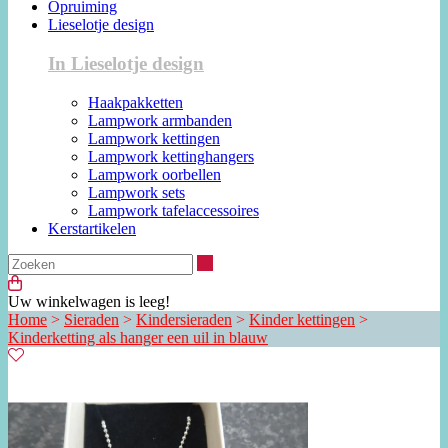
Opruiming
Lieselotje design
In Lieselotje design
Haakpakketten
Lampwork armbanden
Lampwork kettingen
Lampwork kettinghangers
Lampwork oorbellen
Lampwork sets
Lampwork tafelaccessoires
Kerstartikelen
Zoeken
Uw winkelwagen is leeg!
Home
>
Sieraden
>
Kindersieraden
>
Kinder kettingen
>
Kinderketting als hanger een uil in blauw