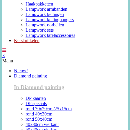
Haakpakketten
Lampwork armbanden
Lampwork kettingen
Lampwork kettinghangers
Lampwork oorbellen
Lampwork sets
Lampwork tafelaccessoires
Kerstartikelen
×
Menu
Nieuw!
Diamond painting
In Diamond painting
DP kaarten
DP specials
rond 30x20cm /25x15cm
rond 40x30cm
rond 50x40cm
40x30cm vierkant
50x40cm vierkant