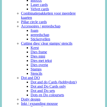
Bloxxx
Laser cards
Velvet cards
Combinatiepakketten voor meerdere
kaarten
Pillar circle cards
Accessoires / gereedschap
foam
gereedschap
Stickervellen
Cutting dies/ clear stamps/ stencils
Kerst
Dies frame
Dies mini
Dies met tekst
Dies overig
Stamps
Stencils
Dot and DO
Dot and do Cards (hobbydotz)
Dot and Do Cards only
Dot and Do sets
Dots en Do coloursets
Dotty design
Inkt / expanding mousse