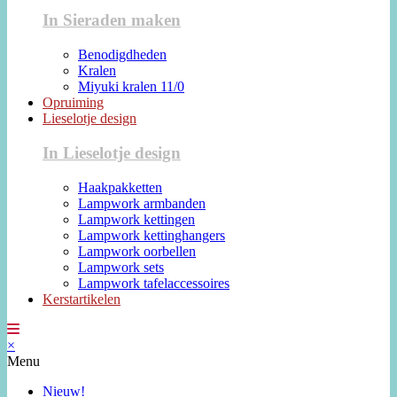
In Sieraden maken
Benodigdheden
Kralen
Miyuki kralen 11/0
Opruiming
Lieselotje design
In Lieselotje design
Haakpakketten
Lampwork armbanden
Lampwork kettingen
Lampwork kettinghangers
Lampwork oorbellen
Lampwork sets
Lampwork tafelaccessoires
Kerstartikelen
×
Menu
Nieuw!