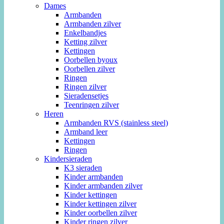
Dames
Armbanden
Armbanden zilver
Enkelbandjes
Ketting zilver
Kettingen
Oorbellen byoux
Oorbellen zilver
Ringen
Ringen zilver
Sieradensetjes
Teenringen zilver
Heren
Armbanden RVS (stainless steel)
Armband leer
Kettingen
Ringen
Kindersieraden
K3 sieraden
Kinder armbanden
Kinder armbanden zilver
Kinder kettingen
Kinder kettingen zilver
Kinder oorbellen zilver
Kinder ringen zilver