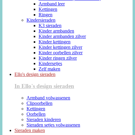
Armband leer
Kettingen
Ringen
Kindersieraden
K3 sieraden
Kinder armbanden
Kinder armbanden zilver
Kinder kettingen
Kinder kettingen zilver
Kinder oorbellen zilver
Kinder ringen zilver
Kindersetjes
Zelf maken
Ello's design sieraden
In Ello's design sieraden
Armband volwassenen
Clipoorbellen
Kettingen
Oorbellen
Sieraden kinderen
Sieraden setjes volwassenen
Sieraden maken