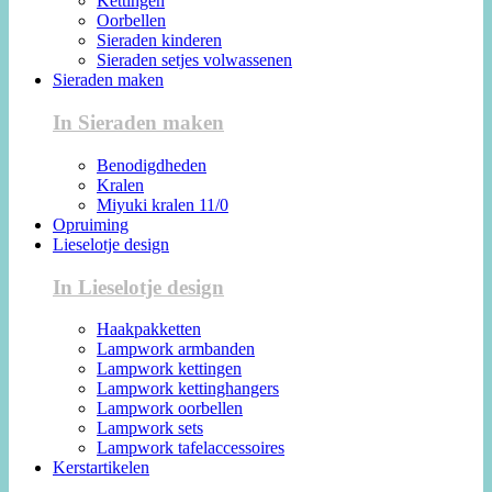
Kettingen
Oorbellen
Sieraden kinderen
Sieraden setjes volwassenen
Sieraden maken
In Sieraden maken
Benodigdheden
Kralen
Miyuki kralen 11/0
Opruiming
Lieselotje design
In Lieselotje design
Haakpakketten
Lampwork armbanden
Lampwork kettingen
Lampwork kettinghangers
Lampwork oorbellen
Lampwork sets
Lampwork tafelaccessoires
Kerstartikelen