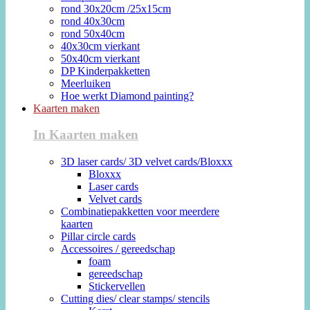
rond 30x20cm /25x15cm
rond 40x30cm
rond 50x40cm
40x30cm vierkant
50x40cm vierkant
DP Kinderpakketten
Meerluiken
Hoe werkt Diamond painting?
Kaarten maken
In Kaarten maken
3D laser cards/ 3D velvet cards/Bloxxx
Bloxxx
Laser cards
Velvet cards
Combinatiepakketten voor meerdere
kaarten
Pillar circle cards
Accessoires / gereedschap
foam
gereedschap
Stickervellen
Cutting dies/ clear stamps/ stencils