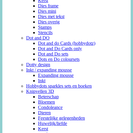
Kerst
Dies frame
Dies mini
Dies met tekst
Dies overig
Stamps
Stencils
Dot and DO
Dot and do Cards (hobbydotz)
Dot and Do Cards only
Dot and Do sets
Dots en Do coloursets
Dotty design
Inkt / expanding mousse
Expanding mousse
Inkt
Hobbydots sparkles sets en boeken
Knipvellen 3D
Beterschap
Bloemen
Condoleance
Dieren
Feestelijke gelegenheden
Huwelijk/liefde
Kerst