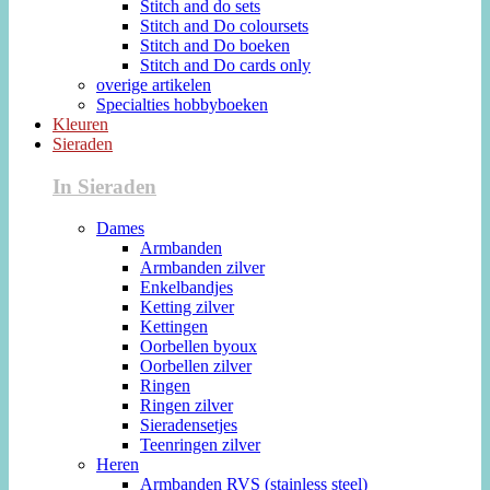
Stitch and do sets
Stitch and Do coloursets
Stitch and Do boeken
Stitch and Do cards only
overige artikelen
Specialties hobbyboeken
Kleuren
Sieraden
In Sieraden
Dames
Armbanden
Armbanden zilver
Enkelbandjes
Ketting zilver
Kettingen
Oorbellen byoux
Oorbellen zilver
Ringen
Ringen zilver
Sieradensetjes
Teenringen zilver
Heren
Armbanden RVS (stainless steel)