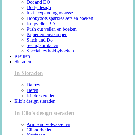
Dot and DO
Dotty design
Inkt / expanding mousse
Hobbydots sparkles sets en boeken
Knipvellen 3D
Push out vellen en boeken
Papier en enveloppen
Stitch and Do
overige artikelen
Specialties hobbyboeken
Kleuren
Sieraden
In Sieraden
Dames
Heren
Kindersieraden
Ello's design sieraden
In Ello's design sieraden
Armband volwassenen
Clipoorbellen