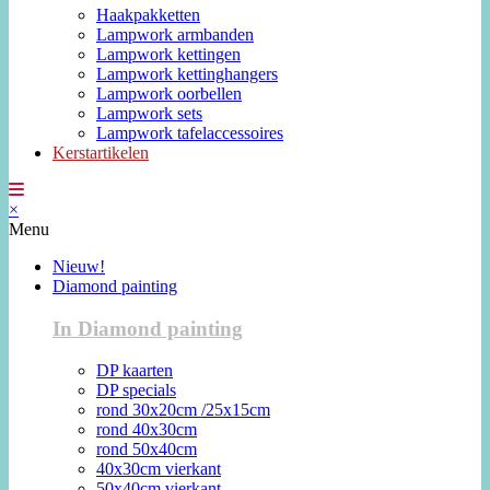
Haakpakketten
Lampwork armbanden
Lampwork kettingen
Lampwork kettinghangers
Lampwork oorbellen
Lampwork sets
Lampwork tafelaccessoires
Kerstartikelen
×
Menu
Nieuw!
Diamond painting
In Diamond painting
DP kaarten
DP specials
rond 30x20cm /25x15cm
rond 40x30cm
rond 50x40cm
40x30cm vierkant
50x40cm vierkant