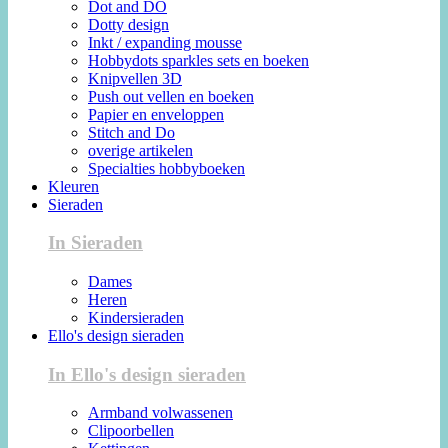
Dot and DO
Dotty design
Inkt / expanding mousse
Hobbydots sparkles sets en boeken
Knipvellen 3D
Push out vellen en boeken
Papier en enveloppen
Stitch and Do
overige artikelen
Specialties hobbyboeken
Kleuren
Sieraden
In Sieraden
Dames
Heren
Kindersieraden
Ello's design sieraden
In Ello's design sieraden
Armband volwassenen
Clipoorbellen