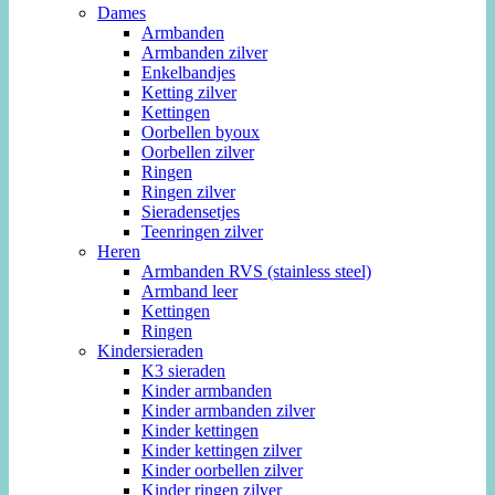
Dames
Armbanden
Armbanden zilver
Enkelbandjes
Ketting zilver
Kettingen
Oorbellen byoux
Oorbellen zilver
Ringen
Ringen zilver
Sieradensetjes
Teenringen zilver
Heren
Armbanden RVS (stainless steel)
Armband leer
Kettingen
Ringen
Kindersieraden
K3 sieraden
Kinder armbanden
Kinder armbanden zilver
Kinder kettingen
Kinder kettingen zilver
Kinder oorbellen zilver
Kinder ringen zilver