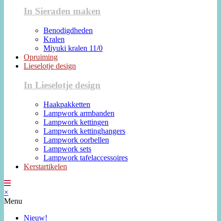
In Sieraden maken
Benodigdheden
Kralen
Miyuki kralen 11/0
Opruiming
Lieselotje design
In Lieselotje design
Haakpakketten
Lampwork armbanden
Lampwork kettingen
Lampwork kettinghangers
Lampwork oorbellen
Lampwork sets
Lampwork tafelaccessoires
Kerstartikelen
×
Menu
Nieuw!