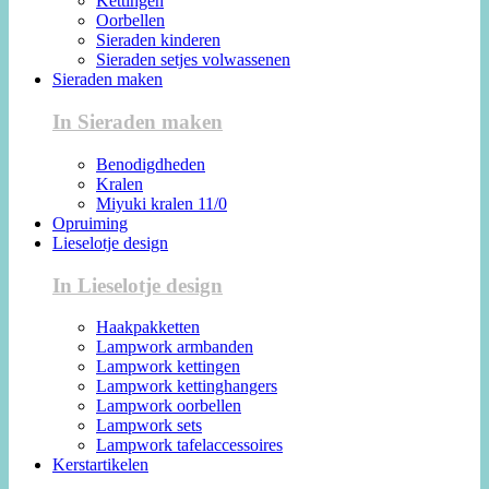
Kettingen
Oorbellen
Sieraden kinderen
Sieraden setjes volwassenen
Sieraden maken
In Sieraden maken
Benodigdheden
Kralen
Miyuki kralen 11/0
Opruiming
Lieselotje design
In Lieselotje design
Haakpakketten
Lampwork armbanden
Lampwork kettingen
Lampwork kettinghangers
Lampwork oorbellen
Lampwork sets
Lampwork tafelaccessoires
Kerstartikelen