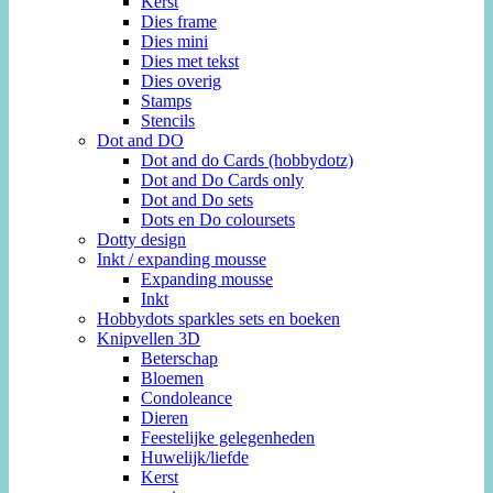
Kerst
Dies frame
Dies mini
Dies met tekst
Dies overig
Stamps
Stencils
Dot and DO
Dot and do Cards (hobbydotz)
Dot and Do Cards only
Dot and Do sets
Dots en Do coloursets
Dotty design
Inkt / expanding mousse
Expanding mousse
Inkt
Hobbydots sparkles sets en boeken
Knipvellen 3D
Beterschap
Bloemen
Condoleance
Dieren
Feestelijke gelegenheden
Huwelijk/liefde
Kerst