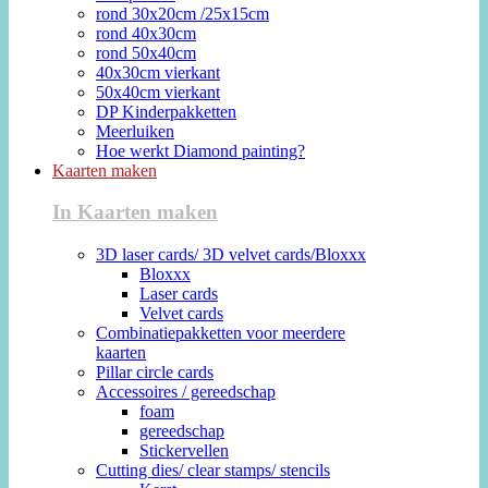
rond 30x20cm /25x15cm
rond 40x30cm
rond 50x40cm
40x30cm vierkant
50x40cm vierkant
DP Kinderpakketten
Meerluiken
Hoe werkt Diamond painting?
Kaarten maken
In Kaarten maken
3D laser cards/ 3D velvet cards/Bloxxx
Bloxxx
Laser cards
Velvet cards
Combinatiepakketten voor meerdere
kaarten
Pillar circle cards
Accessoires / gereedschap
foam
gereedschap
Stickervellen
Cutting dies/ clear stamps/ stencils