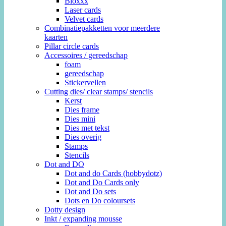
Bloxxx
Laser cards
Velvet cards
Combinatiepakketten voor meerdere
kaarten
Pillar circle cards
Accessoires / gereedschap
foam
gereedschap
Stickervellen
Cutting dies/ clear stamps/ stencils
Kerst
Dies frame
Dies mini
Dies met tekst
Dies overig
Stamps
Stencils
Dot and DO
Dot and do Cards (hobbydotz)
Dot and Do Cards only
Dot and Do sets
Dots en Do coloursets
Dotty design
Inkt / expanding mousse