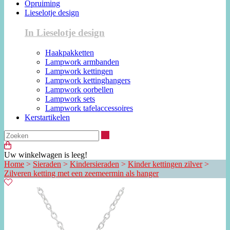
Opruiming
Lieselotje design
In Lieselotje design
Haakpakketten
Lampwork armbanden
Lampwork kettingen
Lampwork kettinghangers
Lampwork oorbellen
Lampwork sets
Lampwork tafelaccessoires
Kerstartikelen
Zoeken
Uw winkelwagen is leeg!
Home
>
Sieraden
>
Kindersieraden
>
Kinder kettingen zilver
>
Zilveren ketting met een zeemeermin als hanger