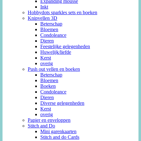
Expanding mousse
Inkt
Hobbydots sparkles sets en boeken
Knipvellen 3D
Beterschap
Bloemen
Condoleance
Dieren
Feestelijke gelegenheden
Huwelijk/liefde
Kerst
overig
Push out vellen en boeken
Beterschap
Bloemen
Boeken
Condoleance
Dieren
Diverse gelegenheden
Kerst
overig
Papier en enveloppen
Stitch and Do
Mini garenkaarten
Stitch and do Cards