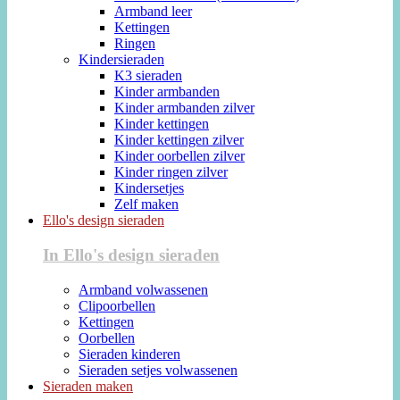
Armband leer
Kettingen
Ringen
Kindersieraden
K3 sieraden
Kinder armbanden
Kinder armbanden zilver
Kinder kettingen
Kinder kettingen zilver
Kinder oorbellen zilver
Kinder ringen zilver
Kindersetjes
Zelf maken
Ello's design sieraden
In Ello's design sieraden
Armband volwassenen
Clipoorbellen
Kettingen
Oorbellen
Sieraden kinderen
Sieraden setjes volwassenen
Sieraden maken