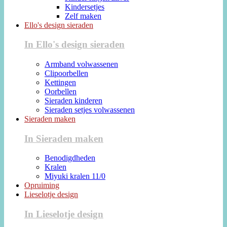
Kindersetjes
Zelf maken
Ello's design sieraden
In Ello's design sieraden
Armband volwassenen
Clipoorbellen
Kettingen
Oorbellen
Sieraden kinderen
Sieraden setjes volwassenen
Sieraden maken
In Sieraden maken
Benodigdheden
Kralen
Miyuki kralen 11/0
Opruiming
Lieselotje design
In Lieselotje design