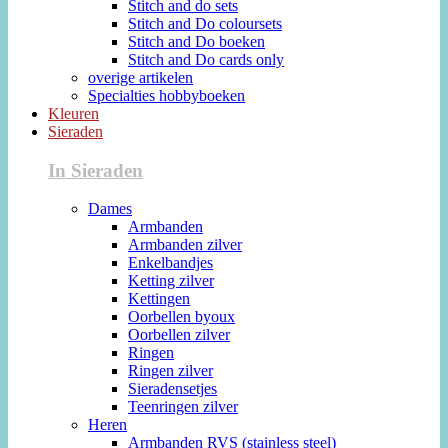
Stitch and do sets
Stitch and Do coloursets
Stitch and Do boeken
Stitch and Do cards only
overige artikelen
Specialties hobbyboeken
Kleuren
Sieraden
In Sieraden
Dames
Armbanden
Armbanden zilver
Enkelbandjes
Ketting zilver
Kettingen
Oorbellen byoux
Oorbellen zilver
Ringen
Ringen zilver
Sieradensetjes
Teenringen zilver
Heren
Armbanden RVS (stainless steel)