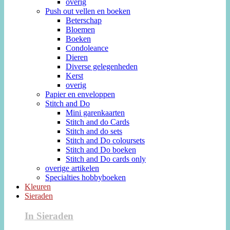
overig
Push out vellen en boeken
Beterschap
Bloemen
Boeken
Condoleance
Dieren
Diverse gelegenheden
Kerst
overig
Papier en enveloppen
Stitch and Do
Mini garenkaarten
Stitch and do Cards
Stitch and do sets
Stitch and Do coloursets
Stitch and Do boeken
Stitch and Do cards only
overige artikelen
Specialties hobbyboeken
Kleuren
Sieraden
In Sieraden