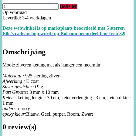
Bestellen
Op voorraad
Levertijd: 3-4 werkdagen
Deze webwinkel is op marktplaats beoordeeld met 5 sterren
Ello's cadeaushop wordt op Bol.com beoordeeld met een
8.
9
Omschrijving
Mooie zilveren ketting met als hanger een meermin
Materiaal :
925 sterling zilver
Afwerking :
E-coat
Silver gewicht :
0.9 g
Part Grootte:
8 mm x 10 mm
Keten :
ketting lengte : 39 cm, ketenverlenging : 3 cm, keten dikte :
1 mm
anders:
epoxy
epoxy kleur:
Blauw, Geel, purper, Room, Zwart
0 review(s)