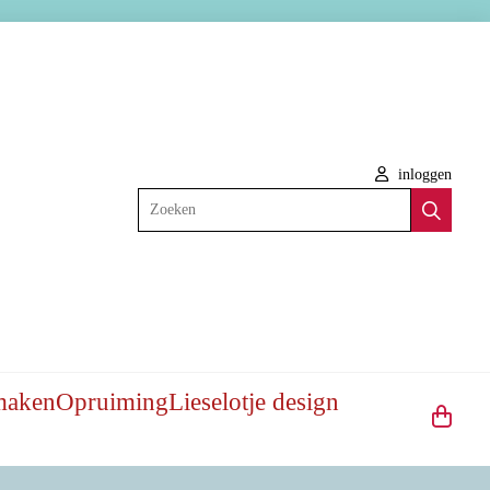
inloggen
Zoeken
maken
Opruiming
Lieselotje design