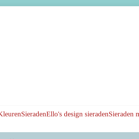
Kleuren
Sieraden
Ello's design sieraden
Sieraden 