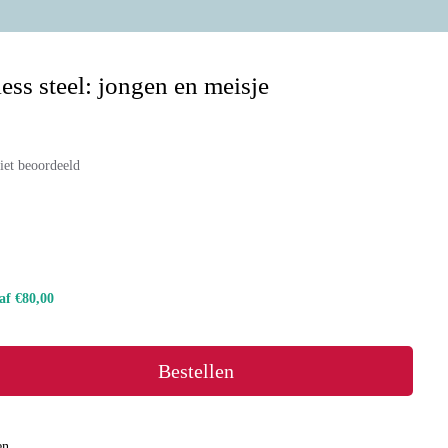
less steel: jongen en meisje
iet beoordeeld
naf €80,00
Bestellen
en