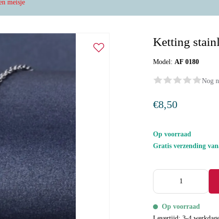
 en meisje
Ketting stain
Model:
AF 0180
Nog n
€8,50
Op voorraad
Gratis verzending va
Op voorraad
Levertijd: 3-4 werkdag