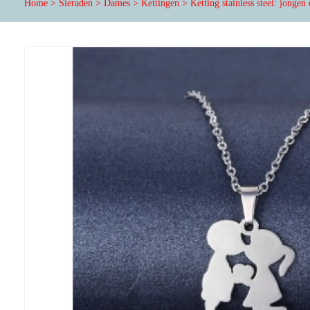
Home
>
Sieraden
>
Dames
>
Kettingen
>
Ketting stainless steel: jongen