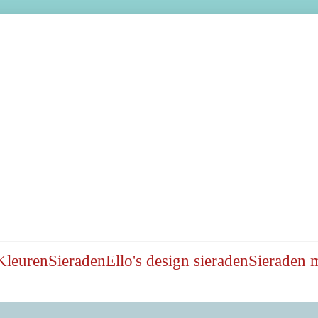
Kleuren
Sieraden
Ello's design sieraden
Sieraden 