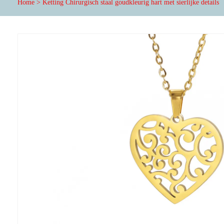
Home
>
Ketting Chirurgisch staal goudkleurig hart met sierlijke details