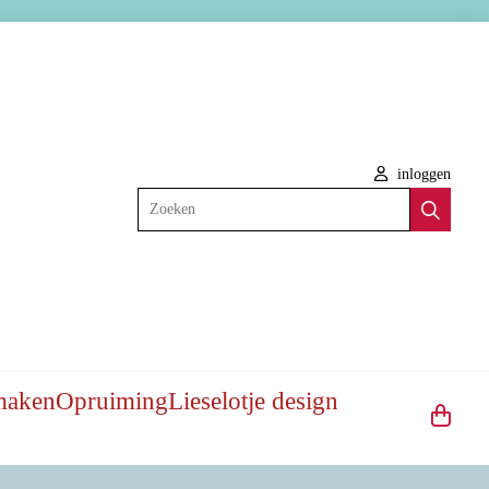
inloggen
Zoeken
maken
Opruiming
Lieselotje design