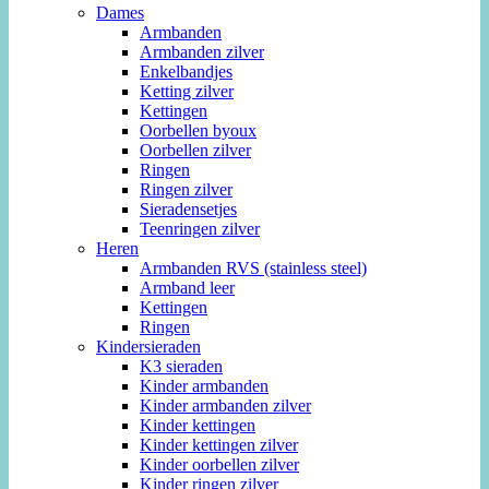
Dames
Armbanden
Armbanden zilver
Enkelbandjes
Ketting zilver
Kettingen
Oorbellen byoux
Oorbellen zilver
Ringen
Ringen zilver
Sieradensetjes
Teenringen zilver
Heren
Armbanden RVS (stainless steel)
Armband leer
Kettingen
Ringen
Kindersieraden
K3 sieraden
Kinder armbanden
Kinder armbanden zilver
Kinder kettingen
Kinder kettingen zilver
Kinder oorbellen zilver
Kinder ringen zilver