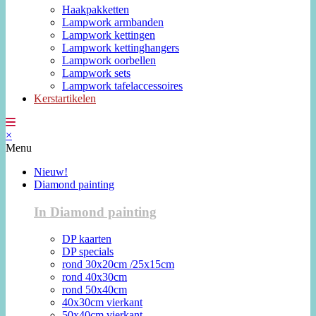
Haakpakketten
Lampwork armbanden
Lampwork kettingen
Lampwork kettinghangers
Lampwork oorbellen
Lampwork sets
Lampwork tafelaccessoires
Kerstartikelen
×
Menu
Nieuw!
Diamond painting
In Diamond painting
DP kaarten
DP specials
rond 30x20cm /25x15cm
rond 40x30cm
rond 50x40cm
40x30cm vierkant
50x40cm vierkant