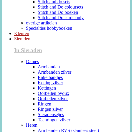
Stitch and do sets
Stitch and Do coloursets
Stitch and Do boeken
Stitch and Do cards only
overige artikelen
Specialties hobbyboeken
Kleuren
Sieraden
In Sieraden
Dames
Armbanden
Armbanden zilver
Enkelbandjes
Ketting zilver
Kettingen
Oorbellen byoux
Oorbellen zilver
Ringen
Ringen zilver
Sieradensetjes
Teenringen zilver
Heren
Armbanden RVS (stainless steel)