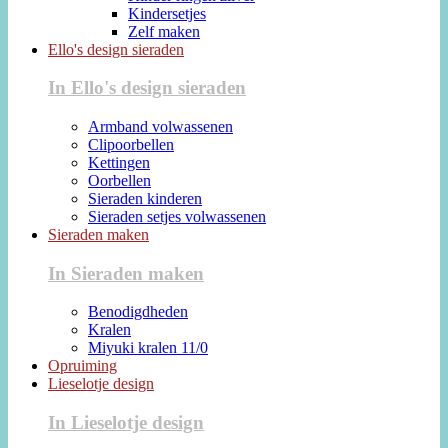
Kindersetjes
Zelf maken
Ello's design sieraden
In Ello's design sieraden
Armband volwassenen
Clipoorbellen
Kettingen
Oorbellen
Sieraden kinderen
Sieraden setjes volwassenen
Sieraden maken
In Sieraden maken
Benodigdheden
Kralen
Miyuki kralen 11/0
Opruiming
Lieselotje design
In Lieselotje design