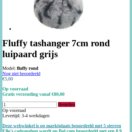
Fluffy tashanger 7cm rond
luipaard grijs
Model:
fluffy rond
Nog niet beoordeeld
€5,00
Op voorraad
Gratis verzending vanaf €80,00
Bestellen
Op voorraad
Levertijd: 3-4 werkdagen
Deze webwinkel is op marktplaats beoordeeld met 5 sterren
Ello's cadeaushop wordt op Bol.com beoordeeld met een
8.
9