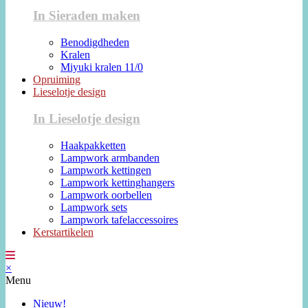
In Sieraden maken
Benodigdheden
Kralen
Miyuki kralen 11/0
Opruiming
Lieselotje design
In Lieselotje design
Haakpakketten
Lampwork armbanden
Lampwork kettingen
Lampwork kettinghangers
Lampwork oorbellen
Lampwork sets
Lampwork tafelaccessoires
Kerstartikelen
×
Menu
Nieuw!