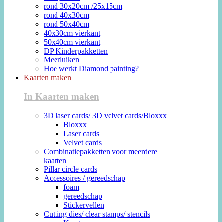
rond 30x20cm /25x15cm
rond 40x30cm
rond 50x40cm
40x30cm vierkant
50x40cm vierkant
DP Kinderpakketten
Meerluiken
Hoe werkt Diamond painting?
Kaarten maken
In Kaarten maken
3D laser cards/ 3D velvet cards/Bloxxx
Bloxxx
Laser cards
Velvet cards
Combinatiepakketten voor meerdere
kaarten
Pillar circle cards
Accessoires / gereedschap
foam
gereedschap
Stickervellen
Cutting dies/ clear stamps/ stencils