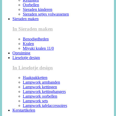
Kettingen
Oorbellen
Sieraden kinderen
Sieraden setjes volwassenen
Sieraden maken
In Sieraden maken
Benodigdheden
Kralen
Miyuki kralen 11/0
Opruiming
Lieselotje design
In Lieselotje design
Haakpakketten
Lampwork armbanden
Lampwork kettingen
Lampwork kettinghangers
Lampwork oorbellen
Lampwork sets
Lampwork tafelaccessoires
Kerstartikelen