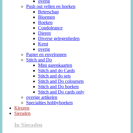
overig
Push out vellen en boeken
Beterschap
Bloemen
Boeken
Condoleance
Dieren
Diverse gelegenheden
Kerst
overig
Papier en enveloppen
Stitch and Do
Mini garenkaarten
Stitch and do Cards
Stitch and do sets
Stitch and Do coloursets
Stitch and Do boeken
Stitch and Do cards only
overige artikelen
Specialties hobbyboeken
Kleuren
Sieraden
In Sieraden