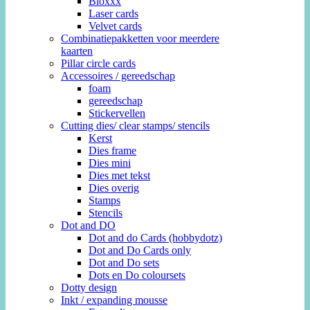
Bloxxx
Laser cards
Velvet cards
Combinatiepakketten voor meerdere
kaarten
Pillar circle cards
Accessoires / gereedschap
foam
gereedschap
Stickervellen
Cutting dies/ clear stamps/ stencils
Kerst
Dies frame
Dies mini
Dies met tekst
Dies overig
Stamps
Stencils
Dot and DO
Dot and do Cards (hobbydotz)
Dot and Do Cards only
Dot and Do sets
Dots en Do coloursets
Dotty design
Inkt / expanding mousse