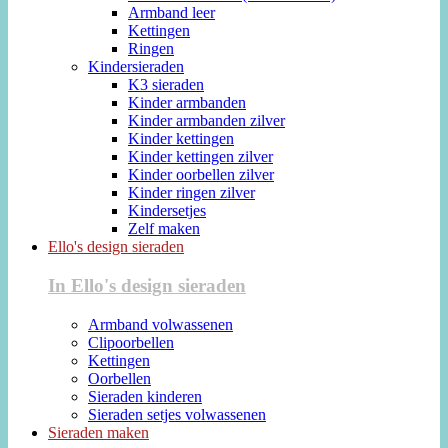
Armband leer
Kettingen
Ringen
Kindersieraden
K3 sieraden
Kinder armbanden
Kinder armbanden zilver
Kinder kettingen
Kinder kettingen zilver
Kinder oorbellen zilver
Kinder ringen zilver
Kindersetjes
Zelf maken
Ello's design sieraden
In Ello's design sieraden
Armband volwassenen
Clipoorbellen
Kettingen
Oorbellen
Sieraden kinderen
Sieraden setjes volwassenen
Sieraden maken