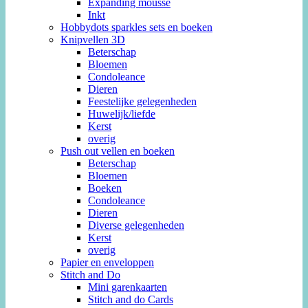
Expanding mousse
Inkt
Hobbydots sparkles sets en boeken
Knipvellen 3D
Beterschap
Bloemen
Condoleance
Dieren
Feestelijke gelegenheden
Huwelijk/liefde
Kerst
overig
Push out vellen en boeken
Beterschap
Bloemen
Boeken
Condoleance
Dieren
Diverse gelegenheden
Kerst
overig
Papier en enveloppen
Stitch and Do
Mini garenkaarten
Stitch and do Cards