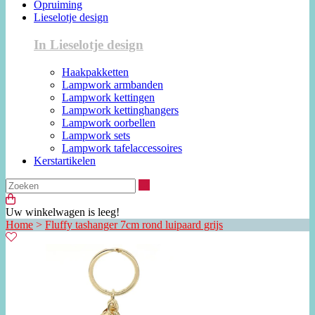
Opruiming
Lieselotje design
In Lieselotje design
Haakpakketten
Lampwork armbanden
Lampwork kettingen
Lampwork kettinghangers
Lampwork oorbellen
Lampwork sets
Lampwork tafelaccessoires
Kerstartikelen
Zoeken
Uw winkelwagen is leeg!
Home
>
Fluffy tashanger 7cm rond luipaard grijs