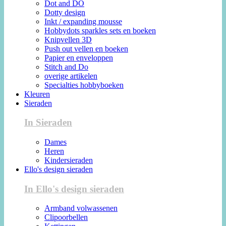
Dot and DO
Dotty design
Inkt / expanding mousse
Hobbydots sparkles sets en boeken
Knipvellen 3D
Push out vellen en boeken
Papier en enveloppen
Stitch and Do
overige artikelen
Specialties hobbyboeken
Kleuren
Sieraden
In Sieraden
Dames
Heren
Kindersieraden
Ello's design sieraden
In Ello's design sieraden
Armband volwassenen
Clipoorbellen