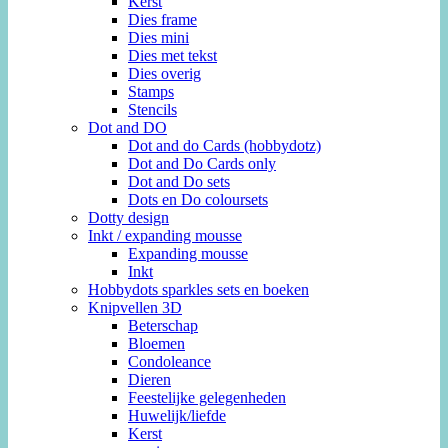
Kerst
Dies frame
Dies mini
Dies met tekst
Dies overig
Stamps
Stencils
Dot and DO
Dot and do Cards (hobbydotz)
Dot and Do Cards only
Dot and Do sets
Dots en Do coloursets
Dotty design
Inkt / expanding mousse
Expanding mousse
Inkt
Hobbydots sparkles sets en boeken
Knipvellen 3D
Beterschap
Bloemen
Condoleance
Dieren
Feestelijke gelegenheden
Huwelijk/liefde
Kerst