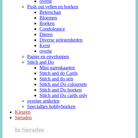
overig
Push out vellen en boeken
Beterschap
Bloemen
Boeken
Condoleance
Dieren
Diverse gelegenheden
Kerst
overig
Papier en enveloppen
Stitch and Do
Mini garenkaarten
Stitch and do Cards
Stitch and do sets
Stitch and Do coloursets
Stitch and Do boeken
Stitch and Do cards only
overige artikelen
Specialties hobbyboeken
Kleuren
Sieraden
In Sieraden