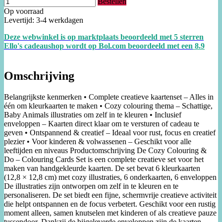
Bestellen
Op voorraad
Levertijd: 3-4 werkdagen
Deze webwinkel is op marktplaats beoordeeld met 5 sterren
Ello's cadeaushop wordt op Bol.com beoordeeld met een
8.
9
Omschrijving
Belangrijkste kenmerken • Complete creatieve kaartenset – Alles in
één om kleurkaarten te maken • Cozy colouring thema – Schattige,
Baby Animals illustraties om zelf in te kleuren • Inclusief
enveloppen – Kaarten direct klaar om te versturen of cadeau te
geven • Ontspannend & creatief – Ideaal voor rust, focus en creatief
plezier • Voor kinderen & volwassenen – Geschikt voor alle
leeftijden en niveaus Productomschrijving De Cozy Colouring &
Do – Colouring Cards Set is een complete creatieve set voor het
maken van handgekleurde kaarten. De set bevat 6 kleurkaarten
(12,8 × 12,8 cm) met cozy illustraties, 6 onderkaarten, 6 enveloppen
De illustraties zijn ontworpen om zelf in te kleuren en te
personaliseren. De set biedt een fijne, schermvrije creatieve activiteit
die helpt ontspannen en de focus verbetert. Geschikt voor een rustig
moment alleen, samen knutselen met kinderen of als creatieve pauze
tussendoor. Dankzij de bijgeleverde enveloppen zijn de kaarten