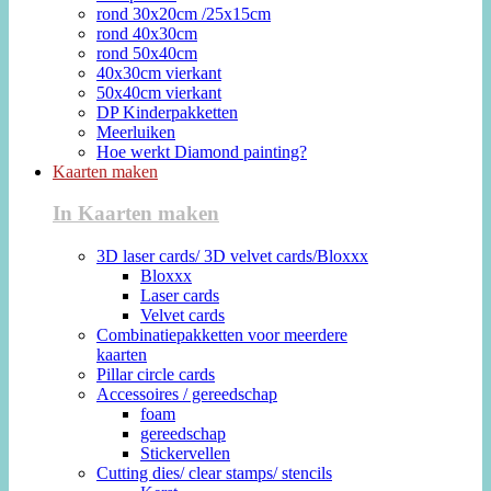
rond 30x20cm /25x15cm
rond 40x30cm
rond 50x40cm
40x30cm vierkant
50x40cm vierkant
DP Kinderpakketten
Meerluiken
Hoe werkt Diamond painting?
Kaarten maken
In Kaarten maken
3D laser cards/ 3D velvet cards/Bloxxx
Bloxxx
Laser cards
Velvet cards
Combinatiepakketten voor meerdere
kaarten
Pillar circle cards
Accessoires / gereedschap
foam
gereedschap
Stickervellen
Cutting dies/ clear stamps/ stencils