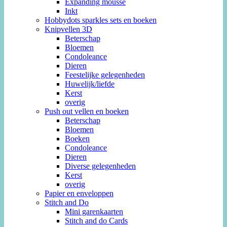
Expanding mousse
Inkt
Hobbydots sparkles sets en boeken
Knipvellen 3D
Beterschap
Bloemen
Condoleance
Dieren
Feestelijke gelegenheden
Huwelijk/liefde
Kerst
overig
Push out vellen en boeken
Beterschap
Bloemen
Boeken
Condoleance
Dieren
Diverse gelegenheden
Kerst
overig
Papier en enveloppen
Stitch and Do
Mini garenkaarten
Stitch and do Cards