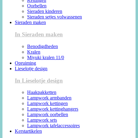
Kettingen
Oorbellen
Sieraden kinderen
Sieraden setjes volwassenen
Sieraden maken
In Sieraden maken
Benodigdheden
Kralen
Miyuki kralen 11/0
Opruiming
Lieselotje design
In Lieselotje design
Haakpakketten
Lampwork armbanden
Lampwork kettingen
Lampwork kettinghangers
Lampwork oorbellen
Lampwork sets
Lampwork tafelaccessoires
Kerstartikelen