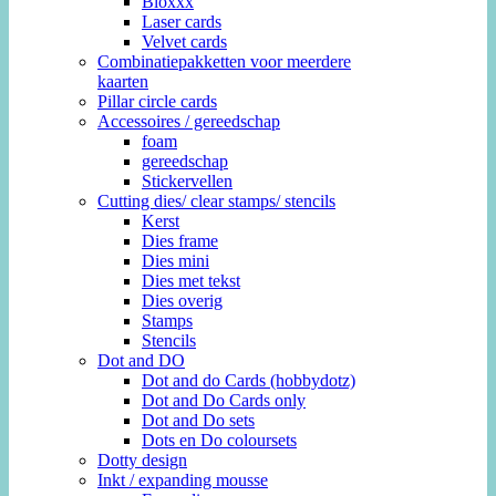
Bloxxx
Laser cards
Velvet cards
Combinatiepakketten voor meerdere
kaarten
Pillar circle cards
Accessoires / gereedschap
foam
gereedschap
Stickervellen
Cutting dies/ clear stamps/ stencils
Kerst
Dies frame
Dies mini
Dies met tekst
Dies overig
Stamps
Stencils
Dot and DO
Dot and do Cards (hobbydotz)
Dot and Do Cards only
Dot and Do sets
Dots en Do coloursets
Dotty design
Inkt / expanding mousse