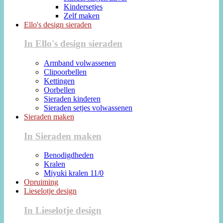
Kindersetjes
Zelf maken
Ello's design sieraden
In Ello's design sieraden
Armband volwassenen
Clipoorbellen
Kettingen
Oorbellen
Sieraden kinderen
Sieraden setjes volwassenen
Sieraden maken
In Sieraden maken
Benodigdheden
Kralen
Miyuki kralen 11/0
Opruiming
Lieselotje design
In Lieselotje design