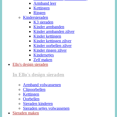
Armband leer
Kettingen
Ringen
Kindersieraden
K3 sieraden
Kinder armbanden
Kinder armbanden zilver
Kinder kettingen
Kinder kettingen zilver
Kinder oorbellen zilver
Kinder ringen zilver
Kindersetjes
Zelf maken
Ello's design sieraden
In Ello's design sieraden
Armband volwassenen
Clipoorbellen
Kettingen
Oorbellen
Sieraden kinderen
Sieraden setjes volwassenen
Sieraden maken