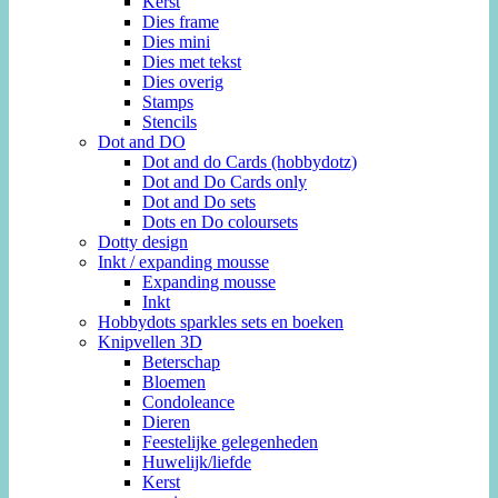
Kerst
Dies frame
Dies mini
Dies met tekst
Dies overig
Stamps
Stencils
Dot and DO
Dot and do Cards (hobbydotz)
Dot and Do Cards only
Dot and Do sets
Dots en Do coloursets
Dotty design
Inkt / expanding mousse
Expanding mousse
Inkt
Hobbydots sparkles sets en boeken
Knipvellen 3D
Beterschap
Bloemen
Condoleance
Dieren
Feestelijke gelegenheden
Huwelijk/liefde
Kerst