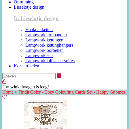
Opruiming
Lieselotje design
In Lieselotje design
Haakpakketten
Lampwork armbanden
Lampwork kettingen
Lampwork kettinghangers
Lampwork oorbellen
Lampwork sets
Lampwork tafelaccessoires
Kerstartikelen
Zoeken
Uw winkelwagen is leeg!
Home
>
Findit Color - Cozy Colouring Cards Set - Happy Gnomes