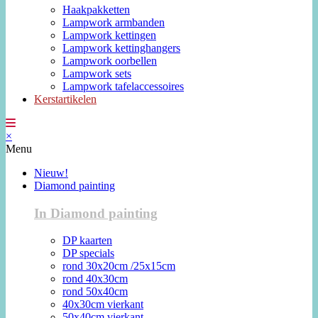
Haakpakketten
Lampwork armbanden
Lampwork kettingen
Lampwork kettinghangers
Lampwork oorbellen
Lampwork sets
Lampwork tafelaccessoires
Kerstartikelen
×
Menu
Nieuw!
Diamond painting
In Diamond painting
DP kaarten
DP specials
rond 30x20cm /25x15cm
rond 40x30cm
rond 50x40cm
40x30cm vierkant
50x40cm vierkant