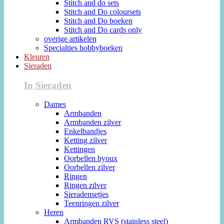
Stitch and do sets
Stitch and Do coloursets
Stitch and Do boeken
Stitch and Do cards only
overige artikelen
Specialties hobbyboeken
Kleuren
Sieraden
In Sieraden
Dames
Armbanden
Armbanden zilver
Enkelbandjes
Ketting zilver
Kettingen
Oorbellen byoux
Oorbellen zilver
Ringen
Ringen zilver
Sieradensetjes
Teenringen zilver
Heren
Armbanden RVS (stainless steel)