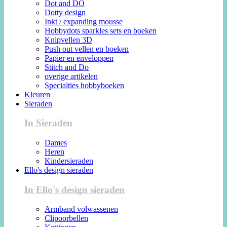
Dot and DO
Dotty design
Inkt / expanding mousse
Hobbydots sparkles sets en boeken
Knipvellen 3D
Push out vellen en boeken
Papier en enveloppen
Stitch and Do
overige artikelen
Specialties hobbyboeken
Kleuren
Sieraden
In Sieraden
Dames
Heren
Kindersieraden
Ello's design sieraden
In Ello's design sieraden
Armband volwassenen
Clipoorbellen