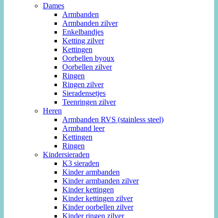
Dames
Armbanden
Armbanden zilver
Enkelbandjes
Ketting zilver
Kettingen
Oorbellen byoux
Oorbellen zilver
Ringen
Ringen zilver
Sieradensetjes
Teenringen zilver
Heren
Armbanden RVS (stainless steel)
Armband leer
Kettingen
Ringen
Kindersieraden
K3 sieraden
Kinder armbanden
Kinder armbanden zilver
Kinder kettingen
Kinder kettingen zilver
Kinder oorbellen zilver
Kinder ringen zilver