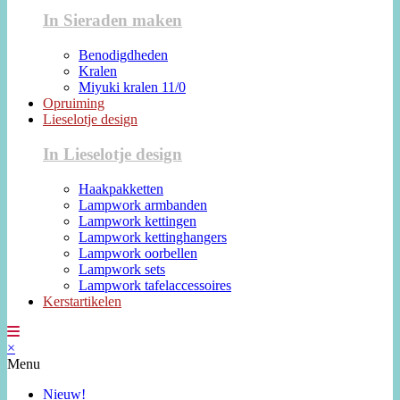
In Sieraden maken
Benodigdheden
Kralen
Miyuki kralen 11/0
Opruiming
Lieselotje design
In Lieselotje design
Haakpakketten
Lampwork armbanden
Lampwork kettingen
Lampwork kettinghangers
Lampwork oorbellen
Lampwork sets
Lampwork tafelaccessoires
Kerstartikelen
×
Menu
Nieuw!