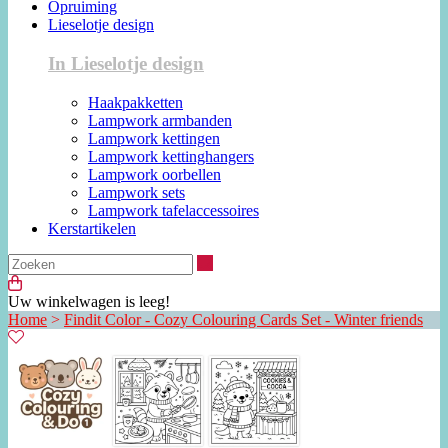
Opruiming
Lieselotje design
In Lieselotje design
Haakpakketten
Lampwork armbanden
Lampwork kettingen
Lampwork kettinghangers
Lampwork oorbellen
Lampwork sets
Lampwork tafelaccessoires
Kerstartikelen
Zoeken
Uw winkelwagen is leeg!
Home
>
Findit Color - Cozy Colouring Cards Set - Winter friends