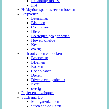
Expanding mousse
Inkt
Hobbydots sparkles sets en boeken
Knipvellen 3D
Beterschap
Bloemen
Condoleance
Dieren
Feestelijke gelegenheden
Huwelijk/liefde
Kerst
overig
Push out vellen en boeken
Beterschap
Bloemen
Boeken
Condoleance
Dieren
Diverse gelegenheden
Kerst
overig
Papier en enveloppen
Stitch and Do
Mini garenkaarten
Stitch and do Cards