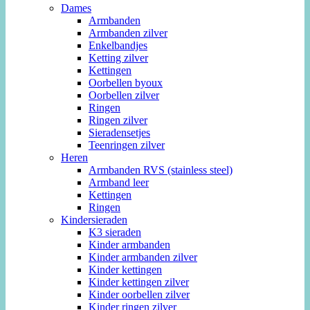
Dames
Armbanden
Armbanden zilver
Enkelbandjes
Ketting zilver
Kettingen
Oorbellen byoux
Oorbellen zilver
Ringen
Ringen zilver
Sieradensetjes
Teenringen zilver
Heren
Armbanden RVS (stainless steel)
Armband leer
Kettingen
Ringen
Kindersieraden
K3 sieraden
Kinder armbanden
Kinder armbanden zilver
Kinder kettingen
Kinder kettingen zilver
Kinder oorbellen zilver
Kinder ringen zilver