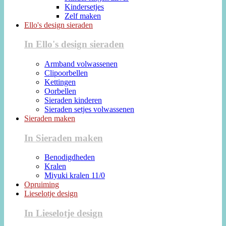
Kindersetjes
Zelf maken
Ello's design sieraden
In Ello's design sieraden
Armband volwassenen
Clipoorbellen
Kettingen
Oorbellen
Sieraden kinderen
Sieraden setjes volwassenen
Sieraden maken
In Sieraden maken
Benodigdheden
Kralen
Miyuki kralen 11/0
Opruiming
Lieselotje design
In Lieselotje design