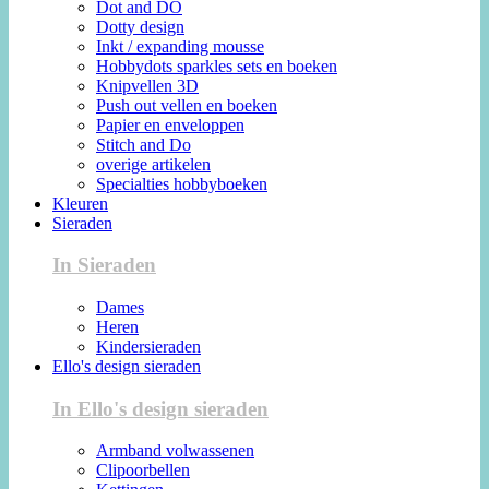
Dot and DO
Dotty design
Inkt / expanding mousse
Hobbydots sparkles sets en boeken
Knipvellen 3D
Push out vellen en boeken
Papier en enveloppen
Stitch and Do
overige artikelen
Specialties hobbyboeken
Kleuren
Sieraden
In Sieraden
Dames
Heren
Kindersieraden
Ello's design sieraden
In Ello's design sieraden
Armband volwassenen
Clipoorbellen