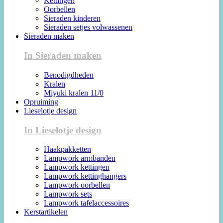
Kettingen
Oorbellen
Sieraden kinderen
Sieraden setjes volwassenen
Sieraden maken
In Sieraden maken
Benodigdheden
Kralen
Miyuki kralen 11/0
Opruiming
Lieselotje design
In Lieselotje design
Haakpakketten
Lampwork armbanden
Lampwork kettingen
Lampwork kettinghangers
Lampwork oorbellen
Lampwork sets
Lampwork tafelaccessoires
Kerstartikelen