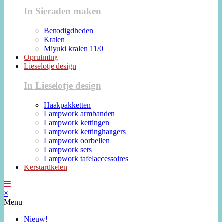
In Sieraden maken
Benodigdheden
Kralen
Miyuki kralen 11/0
Opruiming
Lieselotje design
In Lieselotje design
Haakpakketten
Lampwork armbanden
Lampwork kettingen
Lampwork kettinghangers
Lampwork oorbellen
Lampwork sets
Lampwork tafelaccessoires
Kerstartikelen
×
Menu
Nieuw!