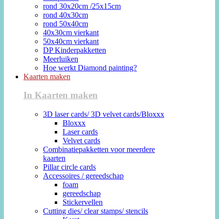
rond 30x20cm /25x15cm
rond 40x30cm
rond 50x40cm
40x30cm vierkant
50x40cm vierkant
DP Kinderpakketten
Meerluiken
Hoe werkt Diamond painting?
Kaarten maken
In Kaarten maken
3D laser cards/ 3D velvet cards/Bloxxx
Bloxxx
Laser cards
Velvet cards
Combinatiepakketten voor meerdere
kaarten
Pillar circle cards
Accessoires / gereedschap
foam
gereedschap
Stickervellen
Cutting dies/ clear stamps/ stencils