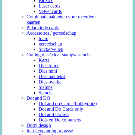
Bloxxx
Laser cards
Velvet cards
Combinatiepakketten voor meerdere
kaarten
Pillar circle cards
Accessoires / gereedschap
foam
gereedschap
Stickervellen
Cutting dies/ clear stamps/ stencils
Kerst
Dies frame
Dies mini
Dies met tekst
Dies overig
Stamps
Stencils
Dot and DO
Dot and do Cards (hobbydotz)
Dot and Do Cards only
Dot and Do sets
Dots en Do coloursets
Dotty design
Inkt / expanding mousse