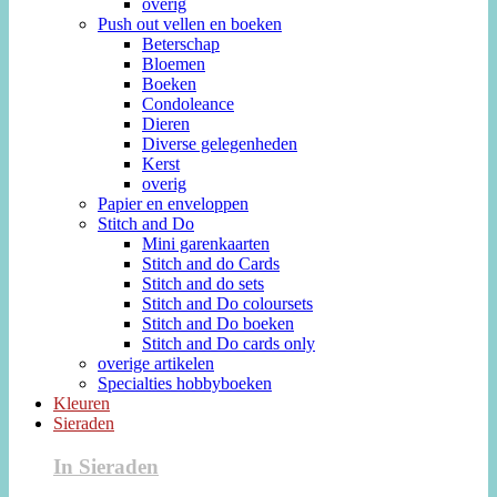
overig
Push out vellen en boeken
Beterschap
Bloemen
Boeken
Condoleance
Dieren
Diverse gelegenheden
Kerst
overig
Papier en enveloppen
Stitch and Do
Mini garenkaarten
Stitch and do Cards
Stitch and do sets
Stitch and Do coloursets
Stitch and Do boeken
Stitch and Do cards only
overige artikelen
Specialties hobbyboeken
Kleuren
Sieraden
In Sieraden