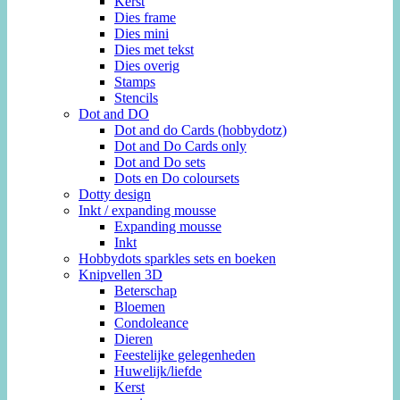
Kerst
Dies frame
Dies mini
Dies met tekst
Dies overig
Stamps
Stencils
Dot and DO
Dot and do Cards (hobbydotz)
Dot and Do Cards only
Dot and Do sets
Dots en Do coloursets
Dotty design
Inkt / expanding mousse
Expanding mousse
Inkt
Hobbydots sparkles sets en boeken
Knipvellen 3D
Beterschap
Bloemen
Condoleance
Dieren
Feestelijke gelegenheden
Huwelijk/liefde
Kerst