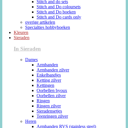
Stitch and do sets
Stitch and Do coloursets
Stitch and Do boeken
Stitch and Do cards only
overige artikelen
Specialties hobbyboeken
Kleuren
Sieraden
In Sieraden
Dames
Armbanden
Armbanden zilver
Enkelbandjes
Ketting zilver
Kettingen
Oorbellen byoux
Oorbellen zilver
Ringen
Ringen zilver
Sieradensetjes
Teenringen zilver
Heren
Armbanden RVS (stainless steel)