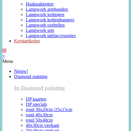
Haakpakketten
Lampwork armbanden
Lampwork kettingen
Lampwork kettinghangers
Lampwork oorbellen
Lampwork sets
Lampwork tafelaccessoires
Kerstartikelen
×
Menu
Nieuw!
Diamond painting
In Diamond painting
DP kaarten
DP specials
rond 30x20cm /25x15cm
rond 40x30cm
rond 50x40cm
40x30cm vierkant
50x40cm vierkant