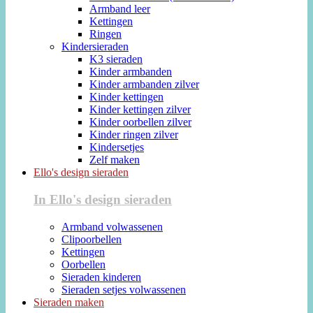
Armband leer
Kettingen
Ringen
Kindersieraden
K3 sieraden
Kinder armbanden
Kinder armbanden zilver
Kinder kettingen
Kinder kettingen zilver
Kinder oorbellen zilver
Kinder ringen zilver
Kindersetjes
Zelf maken
Ello's design sieraden
In Ello's design sieraden
Armband volwassenen
Clipoorbellen
Kettingen
Oorbellen
Sieraden kinderen
Sieraden setjes volwassenen
Sieraden maken