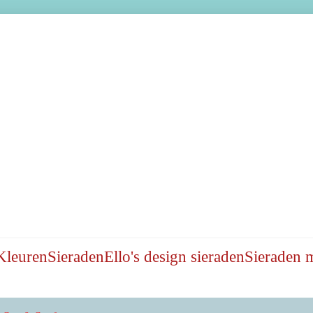
Kleuren
Sieraden
Ello's design sieraden
Sieraden 