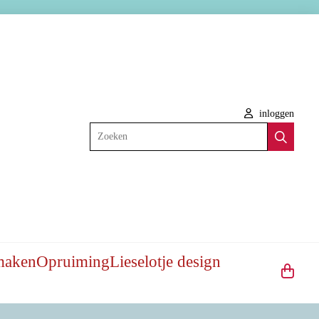
inloggen
Zoeken
maken
Opruiming
Lieselotje design