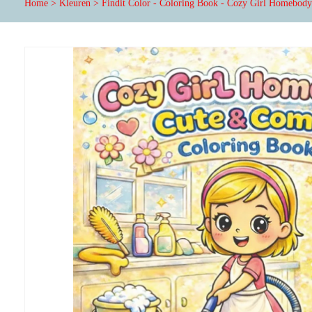
Home
>
Kleuren
>
Findit Color - Coloring Book - Cozy Girl Homebod