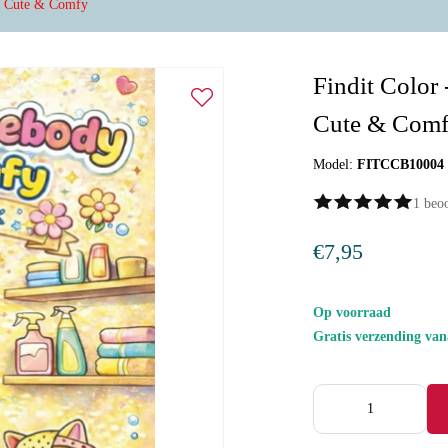
y Cute & Comfy
Findit Color
Cute & Com
Model:
FITCCB10004
1 beo
€7,95
Op voorraad
Gratis verzending va