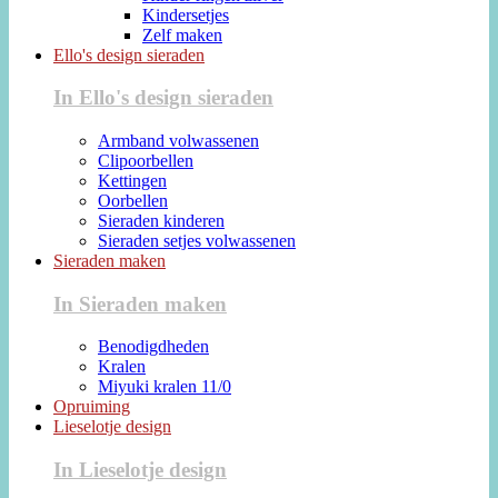
Kindersetjes
Zelf maken
Ello's design sieraden
In Ello's design sieraden
Armband volwassenen
Clipoorbellen
Kettingen
Oorbellen
Sieraden kinderen
Sieraden setjes volwassenen
Sieraden maken
In Sieraden maken
Benodigdheden
Kralen
Miyuki kralen 11/0
Opruiming
Lieselotje design
In Lieselotje design