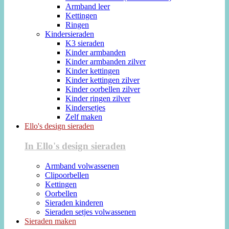
Armband leer
Kettingen
Ringen
Kindersieraden
K3 sieraden
Kinder armbanden
Kinder armbanden zilver
Kinder kettingen
Kinder kettingen zilver
Kinder oorbellen zilver
Kinder ringen zilver
Kindersetjes
Zelf maken
Ello's design sieraden
In Ello's design sieraden
Armband volwassenen
Clipoorbellen
Kettingen
Oorbellen
Sieraden kinderen
Sieraden setjes volwassenen
Sieraden maken