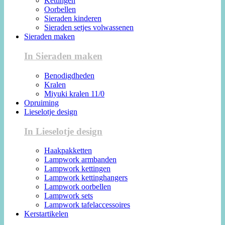
Kettingen
Oorbellen
Sieraden kinderen
Sieraden setjes volwassenen
Sieraden maken
In Sieraden maken
Benodigdheden
Kralen
Miyuki kralen 11/0
Opruiming
Lieselotje design
In Lieselotje design
Haakpakketten
Lampwork armbanden
Lampwork kettingen
Lampwork kettinghangers
Lampwork oorbellen
Lampwork sets
Lampwork tafelaccessoires
Kerstartikelen