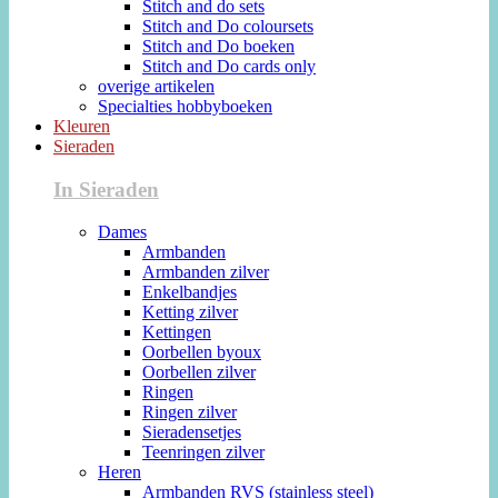
Stitch and do sets
Stitch and Do coloursets
Stitch and Do boeken
Stitch and Do cards only
overige artikelen
Specialties hobbyboeken
Kleuren
Sieraden
In Sieraden
Dames
Armbanden
Armbanden zilver
Enkelbandjes
Ketting zilver
Kettingen
Oorbellen byoux
Oorbellen zilver
Ringen
Ringen zilver
Sieradensetjes
Teenringen zilver
Heren
Armbanden RVS (stainless steel)