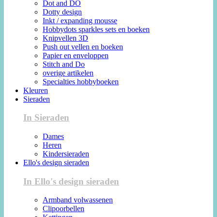
Dot and DO
Dotty design
Inkt / expanding mousse
Hobbydots sparkles sets en boeken
Knipvellen 3D
Push out vellen en boeken
Papier en enveloppen
Stitch and Do
overige artikelen
Specialties hobbyboeken
Kleuren
Sieraden
In Sieraden
Dames
Heren
Kindersieraden
Ello's design sieraden
In Ello's design sieraden
Armband volwassenen
Clipoorbellen