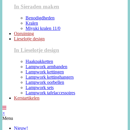
In Sieraden maken
Benodigdheden
Kralen
Miyuki kralen 11/0
Opruiming
Lieselotje design
In Lieselotje design
Haakpakketten
Lampwork armbanden
Lampwork kettingen
Lampwork kettinghangers
Lampwork oorbellen
Lampwork sets
Lampwork tafelaccessoires
Kerstartikelen
×
Menu
Nieuw!