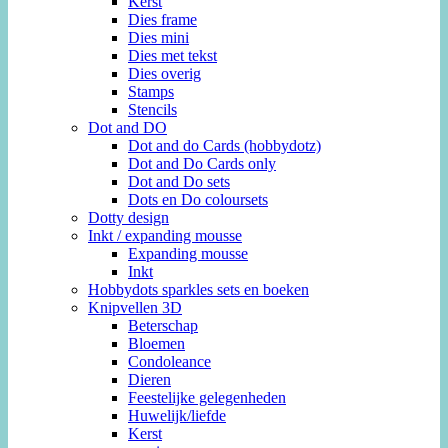
Kerst
Dies frame
Dies mini
Dies met tekst
Dies overig
Stamps
Stencils
Dot and DO
Dot and do Cards (hobbydotz)
Dot and Do Cards only
Dot and Do sets
Dots en Do coloursets
Dotty design
Inkt / expanding mousse
Expanding mousse
Inkt
Hobbydots sparkles sets en boeken
Knipvellen 3D
Beterschap
Bloemen
Condoleance
Dieren
Feestelijke gelegenheden
Huwelijk/liefde
Kerst