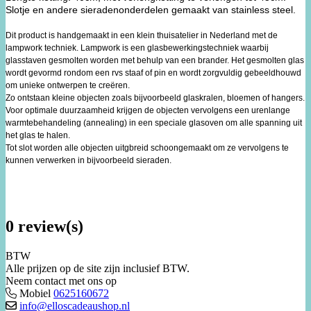
Slotje en andere sieradenonderdelen gemaakt van stainless steel.
Dit product is handgemaakt in een klein thuisatelier in Nederland met de
lampwork techniek. Lampwork is een glasbewerkingstechniek waarbij
glasstaven gesmolten worden met behulp van een brander. Het gesmolten glas
wordt gevormd rondom een rvs staaf of pin en wordt zorgvuldig gebeeldhouwd
om unieke ontwerpen te creëren.
Zo ontstaan kleine objecten zoals bijvoorbeeld glaskralen, bloemen of hangers.
Voor optimale duurzaamheid krijgen de objecten vervolgens een urenlange
warmtebehandeling (annealing) in een speciale glasoven om alle spanning uit
het glas te halen.
Tot slot worden alle objecten uitgbreid schoongemaakt om ze vervolgens te
kunnen verwerken in bijvoorbeeld sieraden.
0 review(s)
BTW
Alle prijzen op de site zijn inclusief BTW.
Neem contact met ons op
Mobiel
0625160672
info@elloscadeaushop.nl