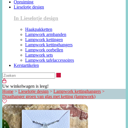
Opruiming
Lieselotje design
In Lieselotje design
Haakpakketten
Lampwork armbanden
Lampwork kettingen
Lampwork kettinghangers
Lampwork oorbellen
Lampwork sets
Lampwork tafelaccessoires
Kerstartikelen
Zoeken
Uw winkelwagen is leeg!
Home
>
Lieselotje design
>
Lampwork kettinghangers
>
Draaihanger groen van glas met ketting (lampwork)