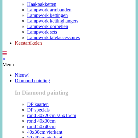
Haakpakketten
Lampwork armbanden
Lampwork kettingen
Lampwork kettinghangers
Lampwork oorbellen
Lampwork sets
Lampwork tafelaccessoires
Kerstartikelen
×
Menu
Nieuw!
Diamond painting
In Diamond painting
DP kaarten
DP specials
rond 30x20cm /25x15cm
rond 40x30cm
rond 50x40cm
40x30cm vierkant
50x40cm vierkant