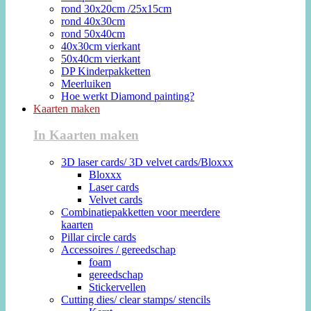
rond 30x20cm /25x15cm
rond 40x30cm
rond 50x40cm
40x30cm vierkant
50x40cm vierkant
DP Kinderpakketten
Meerluiken
Hoe werkt Diamond painting?
Kaarten maken
In Kaarten maken
3D laser cards/ 3D velvet cards/Bloxxx
Bloxxx
Laser cards
Velvet cards
Combinatiepakketten voor meerdere
kaarten
Pillar circle cards
Accessoires / gereedschap
foam
gereedschap
Stickervellen
Cutting dies/ clear stamps/ stencils