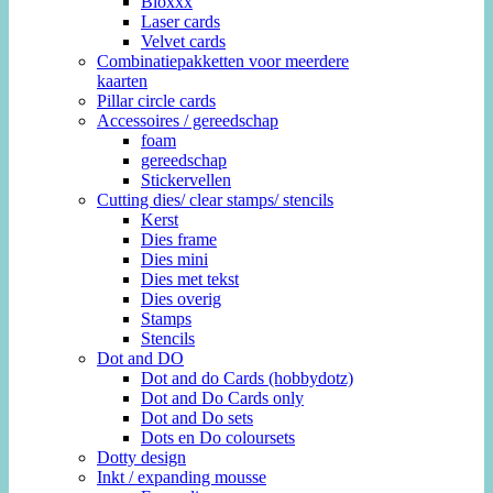
Bloxxx
Laser cards
Velvet cards
Combinatiepakketten voor meerdere
kaarten
Pillar circle cards
Accessoires / gereedschap
foam
gereedschap
Stickervellen
Cutting dies/ clear stamps/ stencils
Kerst
Dies frame
Dies mini
Dies met tekst
Dies overig
Stamps
Stencils
Dot and DO
Dot and do Cards (hobbydotz)
Dot and Do Cards only
Dot and Do sets
Dots en Do coloursets
Dotty design
Inkt / expanding mousse