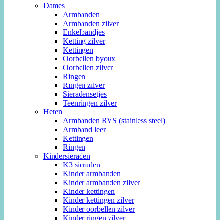
Dames
Armbanden
Armbanden zilver
Enkelbandjes
Ketting zilver
Kettingen
Oorbellen byoux
Oorbellen zilver
Ringen
Ringen zilver
Sieradensetjes
Teenringen zilver
Heren
Armbanden RVS (stainless steel)
Armband leer
Kettingen
Ringen
Kindersieraden
K3 sieraden
Kinder armbanden
Kinder armbanden zilver
Kinder kettingen
Kinder kettingen zilver
Kinder oorbellen zilver
Kinder ringen zilver