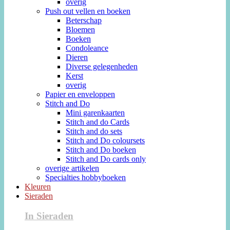
overig
Push out vellen en boeken
Beterschap
Bloemen
Boeken
Condoleance
Dieren
Diverse gelegenheden
Kerst
overig
Papier en enveloppen
Stitch and Do
Mini garenkaarten
Stitch and do Cards
Stitch and do sets
Stitch and Do coloursets
Stitch and Do boeken
Stitch and Do cards only
overige artikelen
Specialties hobbyboeken
Kleuren
Sieraden
In Sieraden