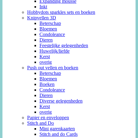
Expanding mousse
Inkt
Hobbydots sparkles sets en boeken
Knipvellen 3D
Beterschap
Bloemen
Condoleance
Dieren
Feestelijke gelegenheden
Huwelijk/liefde
Kerst
overig
Push out vellen en boeken
Beterschap
Bloemen
Boeken
Condoleance
Dieren
Diverse gelegenheden
Kerst
overig
Papier en enveloppen
Stitch and Do
Mini garenkaarten
Stitch and do Cards