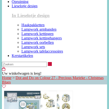
Opruiming
Lieselotje design
In Lieselotje design
Haakpakketten
Lampwork armbanden
Lampwork kettingen
Lampwork kettinghangers
Lampwork oorbellen
Lampwork sets
Lampwork tafelaccessoires
Kerstartikelen
Zoeken
Uw winkelwagen is leeg!
Home
>
Dot and Do on Colour 27 - Precious Marieke - Christmas
Blues