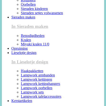
Kettingen
Oorbellen
Sieraden kinderen
Sieraden setjes volwassenen
Sieraden maken
In Sieraden maken
Benodigdheden
Kralen
Miyuki kralen 11/0
Opruiming
Lieselotje design
In Lieselotje design
Haakpakketten
Lampwork armbanden
Lampwork kettingen
Lampwork kettinghangers
Lampwork oorbellen
Lampwork sets
Lampwork tafelaccessoires
Kerstartikelen