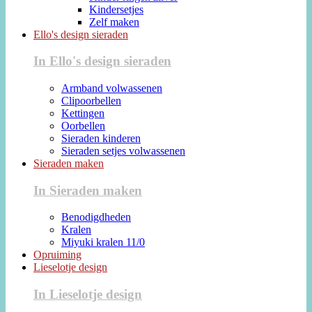
Kindersetjes
Zelf maken
Ello's design sieraden
In Ello's design sieraden
Armband volwassenen
Clipoorbellen
Kettingen
Oorbellen
Sieraden kinderen
Sieraden setjes volwassenen
Sieraden maken
In Sieraden maken
Benodigdheden
Kralen
Miyuki kralen 11/0
Opruiming
Lieselotje design
In Lieselotje design