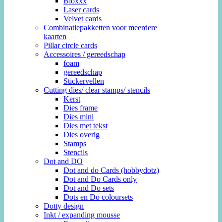
Bloxxx
Laser cards
Velvet cards
Combinatiepakketten voor meerdere
kaarten
Pillar circle cards
Accessoires / gereedschap
foam
gereedschap
Stickervellen
Cutting dies/ clear stamps/ stencils
Kerst
Dies frame
Dies mini
Dies met tekst
Dies overig
Stamps
Stencils
Dot and DO
Dot and do Cards (hobbydotz)
Dot and Do Cards only
Dot and Do sets
Dots en Do coloursets
Dotty design
Inkt / expanding mousse