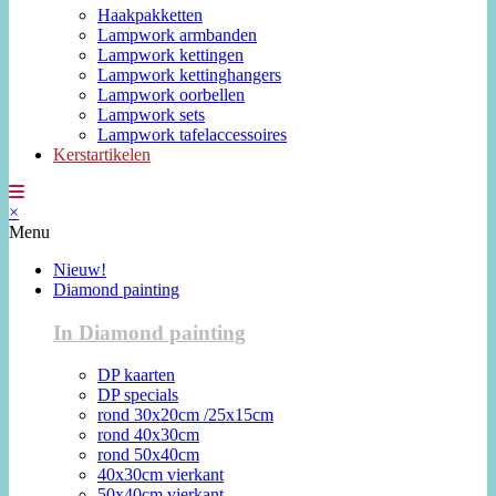
Haakpakketten
Lampwork armbanden
Lampwork kettingen
Lampwork kettinghangers
Lampwork oorbellen
Lampwork sets
Lampwork tafelaccessoires
Kerstartikelen
×
Menu
Nieuw!
Diamond painting
In Diamond painting
DP kaarten
DP specials
rond 30x20cm /25x15cm
rond 40x30cm
rond 50x40cm
40x30cm vierkant
50x40cm vierkant