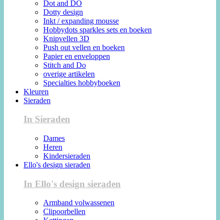
Dot and DO
Dotty design
Inkt / expanding mousse
Hobbydots sparkles sets en boeken
Knipvellen 3D
Push out vellen en boeken
Papier en enveloppen
Stitch and Do
overige artikelen
Specialties hobbyboeken
Kleuren
Sieraden
In Sieraden
Dames
Heren
Kindersieraden
Ello's design sieraden
In Ello's design sieraden
Armband volwassenen
Clipoorbellen