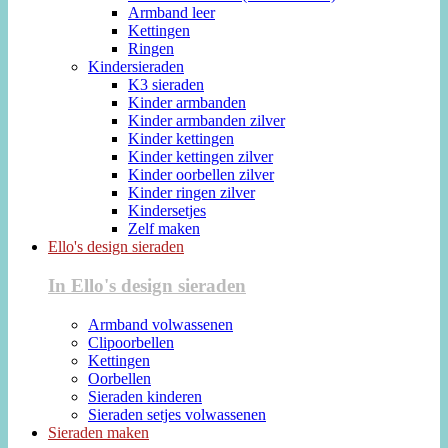
Armband leer
Kettingen
Ringen
Kindersieraden
K3 sieraden
Kinder armbanden
Kinder armbanden zilver
Kinder kettingen
Kinder kettingen zilver
Kinder oorbellen zilver
Kinder ringen zilver
Kindersetjes
Zelf maken
Ello's design sieraden
In Ello's design sieraden
Armband volwassenen
Clipoorbellen
Kettingen
Oorbellen
Sieraden kinderen
Sieraden setjes volwassenen
Sieraden maken