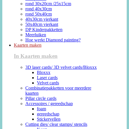
rond 30x20cm /25x15cm
rond 40x30cm
rond 50x40cm
40x30cm vierkant
50x40cm vierkant
DP Kinderpakketten
Meerluiken
Hoe werkt Diamond painting?
Kaarten maken
In Kaarten maken
3D laser cards/ 3D velvet cards/Bloxxx
Bloxxx
Laser cards
Velvet cards
Combinatiepakketten voor meerdere
kaarten
Pillar circle cards
Accessoires / gereedschap
foam
gereedschap
Stickervellen
Cutting dies/ clear stamps/ stencils