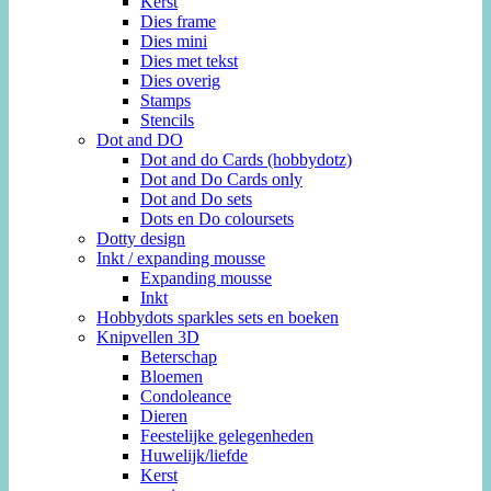
Kerst
Dies frame
Dies mini
Dies met tekst
Dies overig
Stamps
Stencils
Dot and DO
Dot and do Cards (hobbydotz)
Dot and Do Cards only
Dot and Do sets
Dots en Do coloursets
Dotty design
Inkt / expanding mousse
Expanding mousse
Inkt
Hobbydots sparkles sets en boeken
Knipvellen 3D
Beterschap
Bloemen
Condoleance
Dieren
Feestelijke gelegenheden
Huwelijk/liefde
Kerst