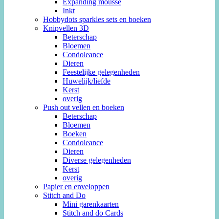
Expanding mousse
Inkt
Hobbydots sparkles sets en boeken
Knipvellen 3D
Beterschap
Bloemen
Condoleance
Dieren
Feestelijke gelegenheden
Huwelijk/liefde
Kerst
overig
Push out vellen en boeken
Beterschap
Bloemen
Boeken
Condoleance
Dieren
Diverse gelegenheden
Kerst
overig
Papier en enveloppen
Stitch and Do
Mini garenkaarten
Stitch and do Cards