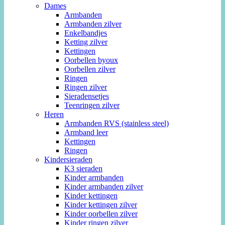
Dames
Armbanden
Armbanden zilver
Enkelbandjes
Ketting zilver
Kettingen
Oorbellen byoux
Oorbellen zilver
Ringen
Ringen zilver
Sieradensetjes
Teenringen zilver
Heren
Armbanden RVS (stainless steel)
Armband leer
Kettingen
Ringen
Kindersieraden
K3 sieraden
Kinder armbanden
Kinder armbanden zilver
Kinder kettingen
Kinder kettingen zilver
Kinder oorbellen zilver
Kinder ringen zilver