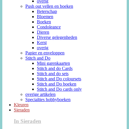
overig
Push out vellen en boeken
Beterschap
Bloemen
Boeken
Condoleance
Dieren
Diverse gelegenheden
Kerst
overig
Papier en enveloppen
Stitch and Do
Mini garenkaarten
Stitch and do Cards
Stitch and do sets
Stitch and Do coloursets
Stitch and Do boeken
Stitch and Do cards only
overige artikelen
Specialties hobbyboeken
Kleuren
Sieraden
In Sieraden