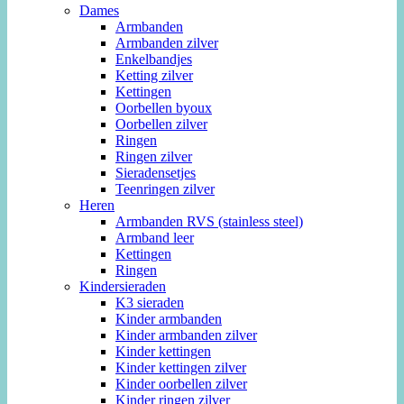
Dames
Armbanden
Armbanden zilver
Enkelbandjes
Ketting zilver
Kettingen
Oorbellen byoux
Oorbellen zilver
Ringen
Ringen zilver
Sieradensetjes
Teenringen zilver
Heren
Armbanden RVS (stainless steel)
Armband leer
Kettingen
Ringen
Kindersieraden
K3 sieraden
Kinder armbanden
Kinder armbanden zilver
Kinder kettingen
Kinder kettingen zilver
Kinder oorbellen zilver
Kinder ringen zilver