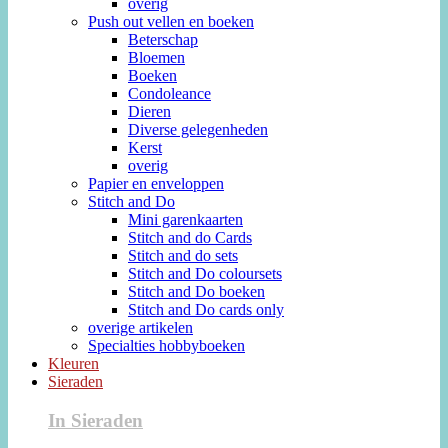
overig
Push out vellen en boeken
Beterschap
Bloemen
Boeken
Condoleance
Dieren
Diverse gelegenheden
Kerst
overig
Papier en enveloppen
Stitch and Do
Mini garenkaarten
Stitch and do Cards
Stitch and do sets
Stitch and Do coloursets
Stitch and Do boeken
Stitch and Do cards only
overige artikelen
Specialties hobbyboeken
Kleuren
Sieraden
In Sieraden