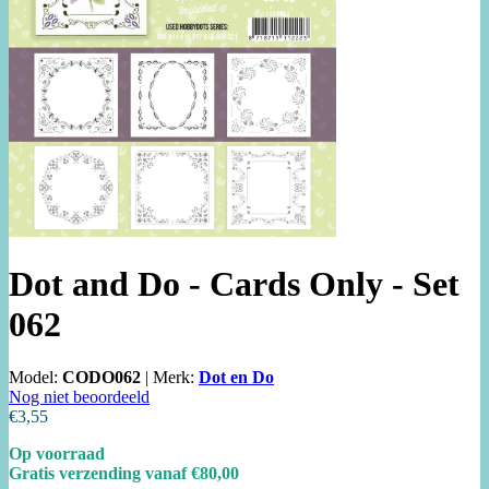
Dot and Do - Cards Only - Set
062
Model:
CODO062
|
Merk:
Dot en Do
Nog niet beoordeeld
€3,55
Op voorraad
Gratis verzending vanaf €80,00