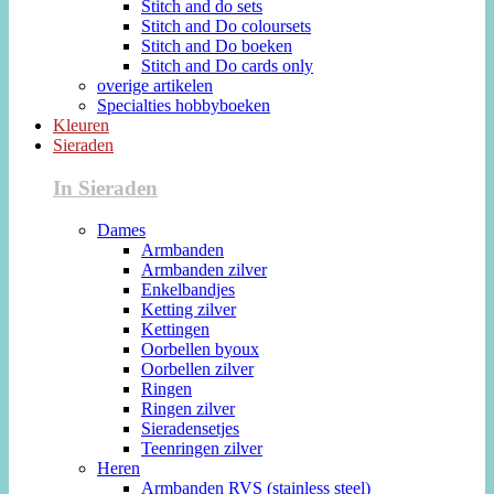
Stitch and do sets
Stitch and Do coloursets
Stitch and Do boeken
Stitch and Do cards only
overige artikelen
Specialties hobbyboeken
Kleuren
Sieraden
In Sieraden
Dames
Armbanden
Armbanden zilver
Enkelbandjes
Ketting zilver
Kettingen
Oorbellen byoux
Oorbellen zilver
Ringen
Ringen zilver
Sieradensetjes
Teenringen zilver
Heren
Armbanden RVS (stainless steel)