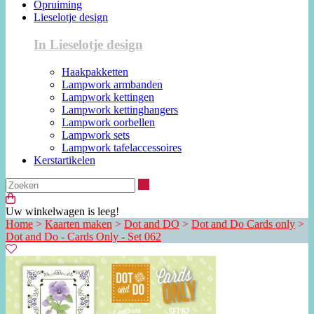
Opruiming
Lieselotje design
In Lieselotje design
Haakpakketten
Lampwork armbanden
Lampwork kettingen
Lampwork kettinghangers
Lampwork oorbellen
Lampwork sets
Lampwork tafelaccessoires
Kerstartikelen
Zoeken
Uw winkelwagen is leeg!
Home
>
Kaarten maken
>
Dot and DO
>
Dot and Do Cards only
>
Dot and Do - Cards Only - Set 062