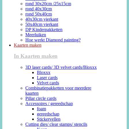
rond 30x20cm /25x15cm
rond 40x30cm
rond 50x40cm
40x30cm vierkant
50x40cm vierkant
DP Kinderpakketten
Meerluiken
Hoe werkt Diamond painting?
Kaarten maken
In Kaarten maken
3D laser cards/ 3D velvet cards/Bloxxx
Bloxxx
Laser cards
Velvet cards
Combinatiepakketten voor meerdere
kaarten
Pillar circle cards
Accessoires / gereedschap
foam
gereedschap
Stickervellen
Cutting dies/ clear stamps/ stencils