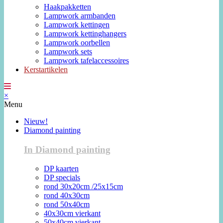
Haakpakketten
Lampwork armbanden
Lampwork kettingen
Lampwork kettinghangers
Lampwork oorbellen
Lampwork sets
Lampwork tafelaccessoires
Kerstartikelen
×
Menu
Nieuw!
Diamond painting
In Diamond painting
DP kaarten
DP specials
rond 30x20cm /25x15cm
rond 40x30cm
rond 50x40cm
40x30cm vierkant
50x40cm vierkant