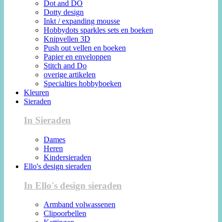
Dot and DO
Dotty design
Inkt / expanding mousse
Hobbydots sparkles sets en boeken
Knipvellen 3D
Push out vellen en boeken
Papier en enveloppen
Stitch and Do
overige artikelen
Specialties hobbyboeken
Kleuren
Sieraden
In Sieraden
Dames
Heren
Kindersieraden
Ello's design sieraden
In Ello's design sieraden
Armband volwassenen
Clipoorbellen