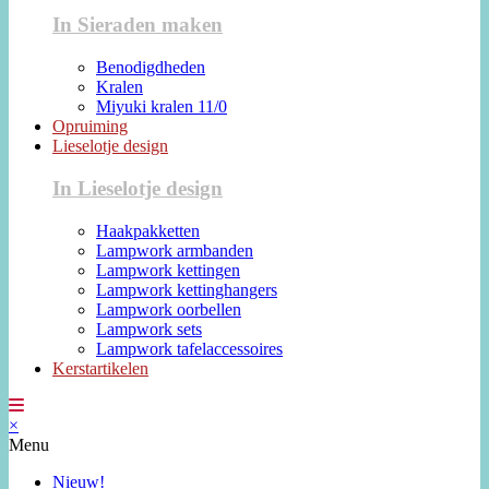
In Sieraden maken
Benodigdheden
Kralen
Miyuki kralen 11/0
Opruiming
Lieselotje design
In Lieselotje design
Haakpakketten
Lampwork armbanden
Lampwork kettingen
Lampwork kettinghangers
Lampwork oorbellen
Lampwork sets
Lampwork tafelaccessoires
Kerstartikelen
×
Menu
Nieuw!