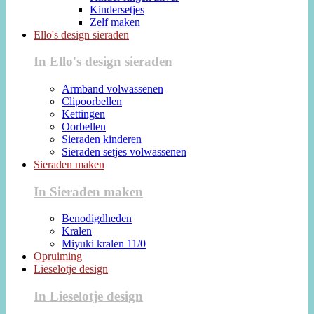
Kindersetjes
Zelf maken
Ello's design sieraden
In Ello's design sieraden
Armband volwassenen
Clipoorbellen
Kettingen
Oorbellen
Sieraden kinderen
Sieraden setjes volwassenen
Sieraden maken
In Sieraden maken
Benodigdheden
Kralen
Miyuki kralen 11/0
Opruiming
Lieselotje design
In Lieselotje design