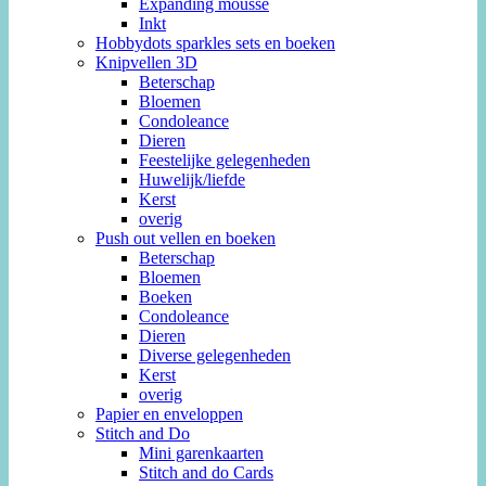
Expanding mousse
Inkt
Hobbydots sparkles sets en boeken
Knipvellen 3D
Beterschap
Bloemen
Condoleance
Dieren
Feestelijke gelegenheden
Huwelijk/liefde
Kerst
overig
Push out vellen en boeken
Beterschap
Bloemen
Boeken
Condoleance
Dieren
Diverse gelegenheden
Kerst
overig
Papier en enveloppen
Stitch and Do
Mini garenkaarten
Stitch and do Cards