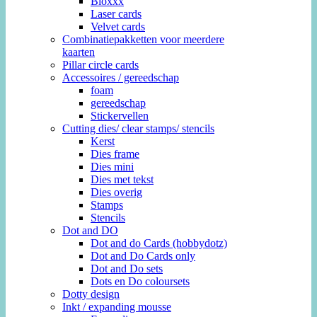
Bloxxx
Laser cards
Velvet cards
Combinatiepakketten voor meerdere
kaarten
Pillar circle cards
Accessoires / gereedschap
foam
gereedschap
Stickervellen
Cutting dies/ clear stamps/ stencils
Kerst
Dies frame
Dies mini
Dies met tekst
Dies overig
Stamps
Stencils
Dot and DO
Dot and do Cards (hobbydotz)
Dot and Do Cards only
Dot and Do sets
Dots en Do coloursets
Dotty design
Inkt / expanding mousse