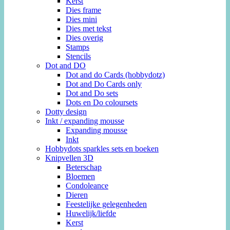
Kerst
Dies frame
Dies mini
Dies met tekst
Dies overig
Stamps
Stencils
Dot and DO
Dot and do Cards (hobbydotz)
Dot and Do Cards only
Dot and Do sets
Dots en Do coloursets
Dotty design
Inkt / expanding mousse
Expanding mousse
Inkt
Hobbydots sparkles sets en boeken
Knipvellen 3D
Beterschap
Bloemen
Condoleance
Dieren
Feestelijke gelegenheden
Huwelijk/liefde
Kerst