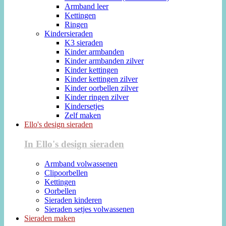
Armband leer
Kettingen
Ringen
Kindersieraden
K3 sieraden
Kinder armbanden
Kinder armbanden zilver
Kinder kettingen
Kinder kettingen zilver
Kinder oorbellen zilver
Kinder ringen zilver
Kindersetjes
Zelf maken
Ello's design sieraden
In Ello's design sieraden
Armband volwassenen
Clipoorbellen
Kettingen
Oorbellen
Sieraden kinderen
Sieraden setjes volwassenen
Sieraden maken