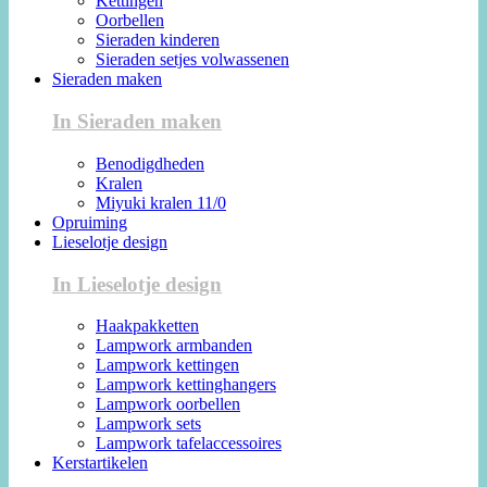
Kettingen
Oorbellen
Sieraden kinderen
Sieraden setjes volwassenen
Sieraden maken
In Sieraden maken
Benodigdheden
Kralen
Miyuki kralen 11/0
Opruiming
Lieselotje design
In Lieselotje design
Haakpakketten
Lampwork armbanden
Lampwork kettingen
Lampwork kettinghangers
Lampwork oorbellen
Lampwork sets
Lampwork tafelaccessoires
Kerstartikelen