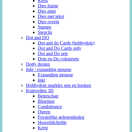
Kerst
Dies frame
Dies mini
Dies met tekst
Dies overig
Stamps
Stencils
Dot and DO
Dot and do Cards (hobbydotz)
Dot and Do Cards only
Dot and Do sets
Dots en Do coloursets
Dotty design
Inkt / expanding mousse
Expanding mousse
Inkt
Hobbydots sparkles sets en boeken
Knipvellen 3D
Beterschap
Bloemen
Condoleance
Dieren
Feestelijke gelegenheden
Huwelijk/liefde
Kerst