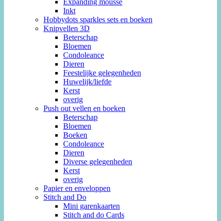
Expanding mousse
Inkt
Hobbydots sparkles sets en boeken
Knipvellen 3D
Beterschap
Bloemen
Condoleance
Dieren
Feestelijke gelegenheden
Huwelijk/liefde
Kerst
overig
Push out vellen en boeken
Beterschap
Bloemen
Boeken
Condoleance
Dieren
Diverse gelegenheden
Kerst
overig
Papier en enveloppen
Stitch and Do
Mini garenkaarten
Stitch and do Cards