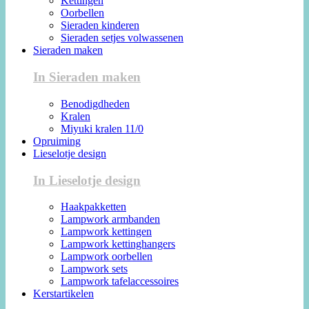
Kettingen
Oorbellen
Sieraden kinderen
Sieraden setjes volwassenen
Sieraden maken
In Sieraden maken
Benodigdheden
Kralen
Miyuki kralen 11/0
Opruiming
Lieselotje design
In Lieselotje design
Haakpakketten
Lampwork armbanden
Lampwork kettingen
Lampwork kettinghangers
Lampwork oorbellen
Lampwork sets
Lampwork tafelaccessoires
Kerstartikelen