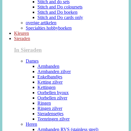
Stitch and do sets
Stitch and Do coloursets
Stitch and Do boeken
Stitch and Do cards only
overige artikelen
Specialties hobbyboeken
Kleuren
Sieraden
In Sieraden
Dames
Armbanden
Armbanden zilver
Enkelbandjes
Ketting zilver
Kettingen
Oorbellen byoux
Oorbellen zilver
Ringen
Ringen zilver
Sieradensetjes
Teenringen zilver
Heren
Armbanden RVS (stainless steel)