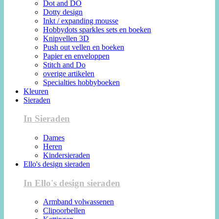
Dot and DO
Dotty design
Inkt / expanding mousse
Hobbydots sparkles sets en boeken
Knipvellen 3D
Push out vellen en boeken
Papier en enveloppen
Stitch and Do
overige artikelen
Specialties hobbyboeken
Kleuren
Sieraden
In Sieraden
Dames
Heren
Kindersieraden
Ello's design sieraden
In Ello's design sieraden
Armband volwassenen
Clipoorbellen