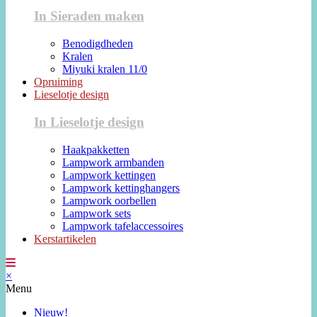
In Sieraden maken
Benodigdheden
Kralen
Miyuki kralen 11/0
Opruiming
Lieselotje design
In Lieselotje design
Haakpakketten
Lampwork armbanden
Lampwork kettingen
Lampwork kettinghangers
Lampwork oorbellen
Lampwork sets
Lampwork tafelaccessoires
Kerstartikelen
×
Menu
Nieuw!