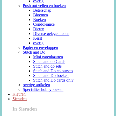
overig
Push out vellen en boeken
Beterschap
Bloemen
Boeken
Condoleance
Dieren
Diverse gelegenheden
Kerst
overig
Papier en enveloppen
Stitch and Do
Mini garenkaarten
Stitch and do Cards
Stitch and do sets
Stitch and Do coloursets
Stitch and Do boeken
Stitch and Do cards only
overige artikelen
Specialties hobbyboeken
Kleuren
Sieraden
In Sieraden