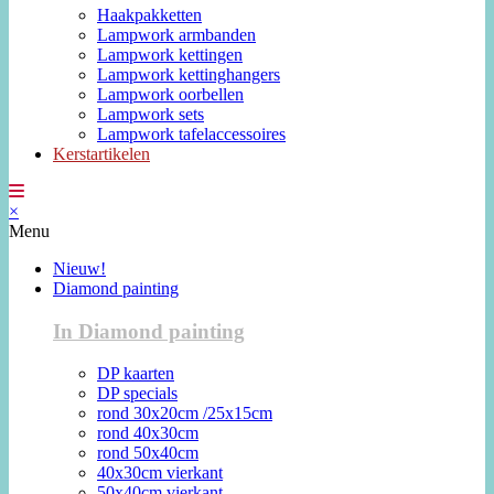
Haakpakketten
Lampwork armbanden
Lampwork kettingen
Lampwork kettinghangers
Lampwork oorbellen
Lampwork sets
Lampwork tafelaccessoires
Kerstartikelen
×
Menu
Nieuw!
Diamond painting
In Diamond painting
DP kaarten
DP specials
rond 30x20cm /25x15cm
rond 40x30cm
rond 50x40cm
40x30cm vierkant
50x40cm vierkant