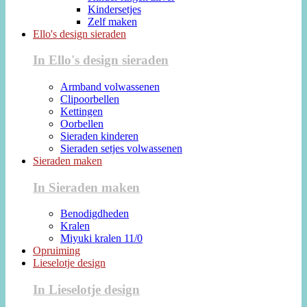
Kindersetjes
Zelf maken
Ello's design sieraden
In Ello's design sieraden
Armband volwassenen
Clipoorbellen
Kettingen
Oorbellen
Sieraden kinderen
Sieraden setjes volwassenen
Sieraden maken
In Sieraden maken
Benodigdheden
Kralen
Miyuki kralen 11/0
Opruiming
Lieselotje design
In Lieselotje design