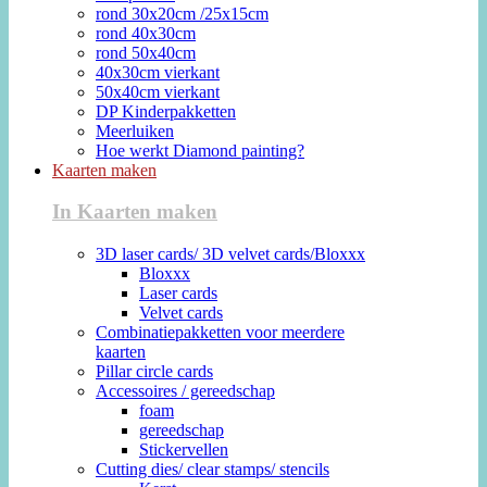
rond 30x20cm /25x15cm
rond 40x30cm
rond 50x40cm
40x30cm vierkant
50x40cm vierkant
DP Kinderpakketten
Meerluiken
Hoe werkt Diamond painting?
Kaarten maken
In Kaarten maken
3D laser cards/ 3D velvet cards/Bloxxx
Bloxxx
Laser cards
Velvet cards
Combinatiepakketten voor meerdere
kaarten
Pillar circle cards
Accessoires / gereedschap
foam
gereedschap
Stickervellen
Cutting dies/ clear stamps/ stencils