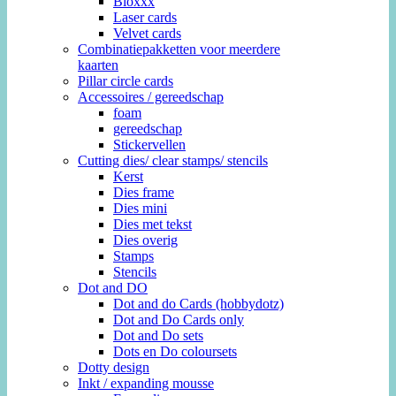
Bloxxx
Laser cards
Velvet cards
Combinatiepakketten voor meerdere
kaarten
Pillar circle cards
Accessoires / gereedschap
foam
gereedschap
Stickervellen
Cutting dies/ clear stamps/ stencils
Kerst
Dies frame
Dies mini
Dies met tekst
Dies overig
Stamps
Stencils
Dot and DO
Dot and do Cards (hobbydotz)
Dot and Do Cards only
Dot and Do sets
Dots en Do coloursets
Dotty design
Inkt / expanding mousse