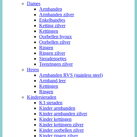
Dames
Armbanden
Armbanden zilver
Enkelbandjes
Ketting zilver
Kettingen
Oorbellen byoux
Oorbellen zilver
Ringen
Ringen zilver
Sieradensetjes
Teenringen zilver
Heren
Armbanden RVS (stainless steel)
Armband leer
Kettingen
Ringen
Kindersieraden
K3 sieraden
Kinder armbanden
Kinder armbanden zilver
Kinder kettingen
Kinder kettingen zilver
Kinder oorbellen zilver
Kinder ringen zilver