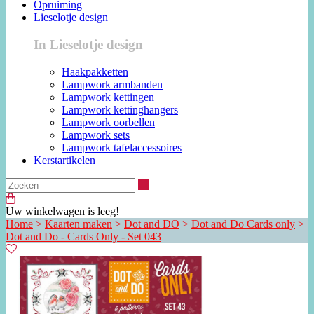
Opruiming
Lieselotje design
In Lieselotje design
Haakpakketten
Lampwork armbanden
Lampwork kettingen
Lampwork kettinghangers
Lampwork oorbellen
Lampwork sets
Lampwork tafelaccessoires
Kerstartikelen
Zoeken
Uw winkelwagen is leeg!
Home
>
Kaarten maken
>
Dot and DO
>
Dot and Do Cards only
>
Dot and Do - Cards Only - Set 043