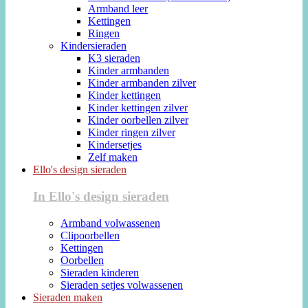
Armband leer
Kettingen
Ringen
Kindersieraden
K3 sieraden
Kinder armbanden
Kinder armbanden zilver
Kinder kettingen
Kinder kettingen zilver
Kinder oorbellen zilver
Kinder ringen zilver
Kindersetjes
Zelf maken
Ello's design sieraden
In Ello's design sieraden
Armband volwassenen
Clipoorbellen
Kettingen
Oorbellen
Sieraden kinderen
Sieraden setjes volwassenen
Sieraden maken