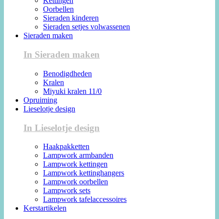
Kettingen
Oorbellen
Sieraden kinderen
Sieraden setjes volwassenen
Sieraden maken
In Sieraden maken
Benodigdheden
Kralen
Miyuki kralen 11/0
Opruiming
Lieselotje design
In Lieselotje design
Haakpakketten
Lampwork armbanden
Lampwork kettingen
Lampwork kettinghangers
Lampwork oorbellen
Lampwork sets
Lampwork tafelaccessoires
Kerstartikelen