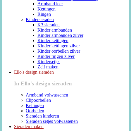
Armband leer
Kettingen
Ringen
Kindersieraden
K3 sieraden
Kinder armbanden
Kinder armbanden zilver
Kinder kettingen
Kinder kettingen zilver
Kinder oorbellen zilver
Kinder ringen zilver
Kindersetjes
Zelf maken
Ello's design sieraden
In Ello's design sieraden
Armband volwassenen
Clipoorbellen
Kettingen
Oorbellen
Sieraden kinderen
Sieraden setjes volwassenen
Sieraden maken