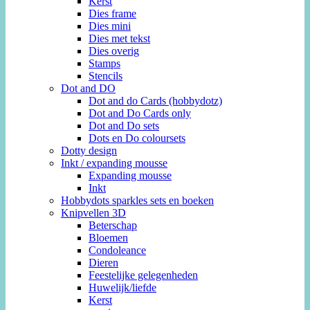
Kerst
Dies frame
Dies mini
Dies met tekst
Dies overig
Stamps
Stencils
Dot and DO
Dot and do Cards (hobbydotz)
Dot and Do Cards only
Dot and Do sets
Dots en Do coloursets
Dotty design
Inkt / expanding mousse
Expanding mousse
Inkt
Hobbydots sparkles sets en boeken
Knipvellen 3D
Beterschap
Bloemen
Condoleance
Dieren
Feestelijke gelegenheden
Huwelijk/liefde
Kerst