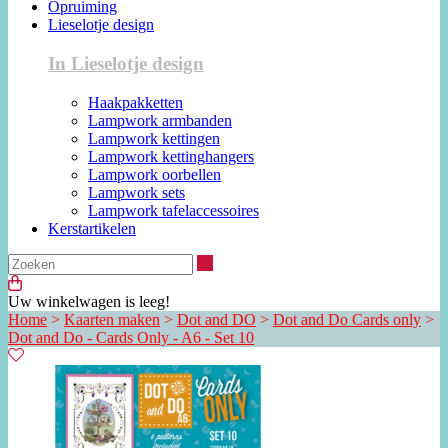
Opruiming
Lieselotje design
In Lieselotje design
Haakpakketten
Lampwork armbanden
Lampwork kettingen
Lampwork kettinghangers
Lampwork oorbellen
Lampwork sets
Lampwork tafelaccessoires
Kerstartikelen
Zoeken
Uw winkelwagen is leeg!
Home
>
Kaarten maken
>
Dot and DO
>
Dot and Do Cards only
>
Dot and Do - Cards Only - A6 - Set 10