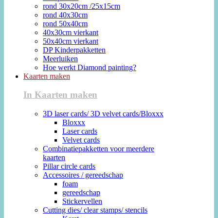
rond 30x20cm /25x15cm
rond 40x30cm
rond 50x40cm
40x30cm vierkant
50x40cm vierkant
DP Kinderpakketten
Meerluiken
Hoe werkt Diamond painting?
Kaarten maken
In Kaarten maken
3D laser cards/ 3D velvet cards/Bloxxx
Bloxxx
Laser cards
Velvet cards
Combinatiepakketten voor meerdere
kaarten
Pillar circle cards
Accessoires / gereedschap
foam
gereedschap
Stickervellen
Cutting dies/ clear stamps/ stencils