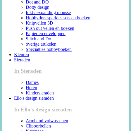
Dot and DO
Dotty design
Inkt / expanding mousse
Hobbydots sparkles sets en boeken
Knipvellen 3D
Push out vellen en boeken
Papier en enveloppen
Stitch and Do
overige artikelen
Specialties hobbyboeken
Kleuren
Sieraden
In Sieraden
Dames
Heren
Kindersieraden
Ello's design sieraden
In Ello's design sieraden
Armband volwassenen
Clipoorbellen