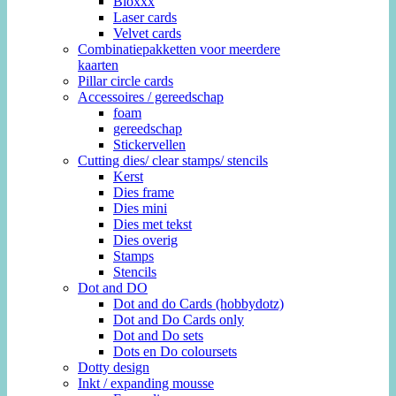
Bloxxx
Laser cards
Velvet cards
Combinatiepakketten voor meerdere
kaarten
Pillar circle cards
Accessoires / gereedschap
foam
gereedschap
Stickervellen
Cutting dies/ clear stamps/ stencils
Kerst
Dies frame
Dies mini
Dies met tekst
Dies overig
Stamps
Stencils
Dot and DO
Dot and do Cards (hobbydotz)
Dot and Do Cards only
Dot and Do sets
Dots en Do coloursets
Dotty design
Inkt / expanding mousse