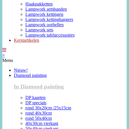
Haakpakketten
Lampwork armbanden
Lampwork kettingen
Lampwork kettinghangers
Lampwork oorbellen
Lampwork sets
Lampwork tafelaccessoires
Kerstartikelen
×
Menu
Nieuw!
Diamond painting
In Diamond painting
DP kaarten
DP specials
rond 30x20cm /25x15cm
rond 40x30cm
rond 50x40cm
40x30cm vierkant
50x40cm vierkant