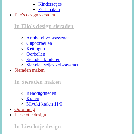
Kindersetjes
Zelf maken
Ello's design sieraden
In Ello's design sieraden
Armband volwassenen
Clipoorbellen
Kettingen
Oorbellen
Sieraden kinderen
Sieraden setjes volwassenen
Sieraden maken
In Sieraden maken
Benodigdheden
Kralen
Miyuki kralen 11/0
Opruiming
Lieselotje design
In Lieselotje design