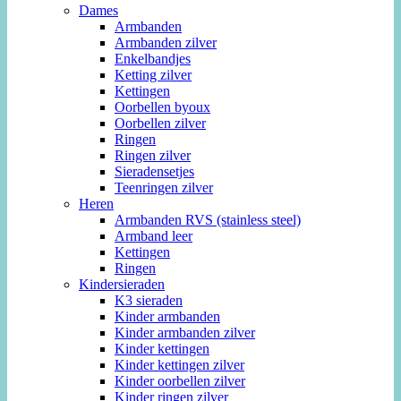
Dames
Armbanden
Armbanden zilver
Enkelbandjes
Ketting zilver
Kettingen
Oorbellen byoux
Oorbellen zilver
Ringen
Ringen zilver
Sieradensetjes
Teenringen zilver
Heren
Armbanden RVS (stainless steel)
Armband leer
Kettingen
Ringen
Kindersieraden
K3 sieraden
Kinder armbanden
Kinder armbanden zilver
Kinder kettingen
Kinder kettingen zilver
Kinder oorbellen zilver
Kinder ringen zilver