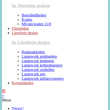
In Sieraden maken
Benodigdheden
Kralen
Miyuki kralen 11/0
Opruiming
Lieselotje design
In Lieselotje design
Haakpakketten
Lampwork armbanden
Lampwork kettingen
Lampwork kettinghangers
Lampwork oorbellen
Lampwork sets
Lampwork tafelaccessoires
Kerstartikelen
×
Menu
Nieuw!