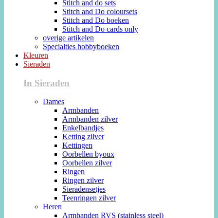
Stitch and do sets
Stitch and Do coloursets
Stitch and Do boeken
Stitch and Do cards only
overige artikelen
Specialties hobbyboeken
Kleuren
Sieraden
In Sieraden
Dames
Armbanden
Armbanden zilver
Enkelbandjes
Ketting zilver
Kettingen
Oorbellen byoux
Oorbellen zilver
Ringen
Ringen zilver
Sieradensetjes
Teenringen zilver
Heren
Armbanden RVS (stainless steel)