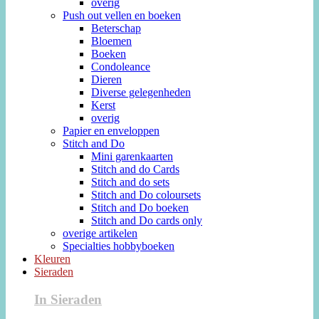
overig
Push out vellen en boeken
Beterschap
Bloemen
Boeken
Condoleance
Dieren
Diverse gelegenheden
Kerst
overig
Papier en enveloppen
Stitch and Do
Mini garenkaarten
Stitch and do Cards
Stitch and do sets
Stitch and Do coloursets
Stitch and Do boeken
Stitch and Do cards only
overige artikelen
Specialties hobbyboeken
Kleuren
Sieraden
In Sieraden