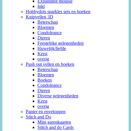
Expanding mousse
Inkt
Hobbydots sparkles sets en boeken
Knipvellen 3D
Beterschap
Bloemen
Condoleance
Dieren
Feestelijke gelegenheden
Huwelijk/liefde
Kerst
overig
Push out vellen en boeken
Beterschap
Bloemen
Boeken
Condoleance
Dieren
Diverse gelegenheden
Kerst
overig
Papier en enveloppen
Stitch and Do
Mini garenkaarten
Stitch and do Cards