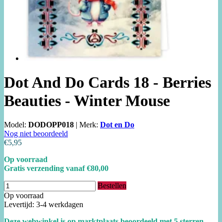
Dot And Do Cards 18 - Berries
Beauties - Winter Mouse
Model:
DODOPP018
|
Merk:
Dot en Do
Nog niet beoordeeld
€5,95
Op voorraad
Gratis verzending vanaf €80,00
Bestellen
Op voorraad
Levertijd: 3-4 werkdagen
Deze webwinkel is op marktplaats beoordeeld met 5 sterren