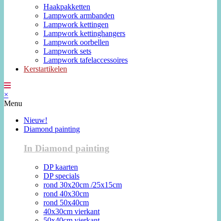
Haakpakketten
Lampwork armbanden
Lampwork kettingen
Lampwork kettinghangers
Lampwork oorbellen
Lampwork sets
Lampwork tafelaccessoires
Kerstartikelen
×
Menu
Nieuw!
Diamond painting
In Diamond painting
DP kaarten
DP specials
rond 30x20cm /25x15cm
rond 40x30cm
rond 50x40cm
40x30cm vierkant
50x40cm vierkant