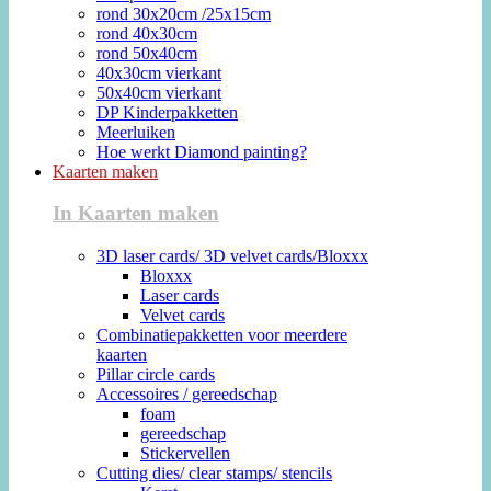
rond 30x20cm /25x15cm
rond 40x30cm
rond 50x40cm
40x30cm vierkant
50x40cm vierkant
DP Kinderpakketten
Meerluiken
Hoe werkt Diamond painting?
Kaarten maken
In Kaarten maken
3D laser cards/ 3D velvet cards/Bloxxx
Bloxxx
Laser cards
Velvet cards
Combinatiepakketten voor meerdere
kaarten
Pillar circle cards
Accessoires / gereedschap
foam
gereedschap
Stickervellen
Cutting dies/ clear stamps/ stencils