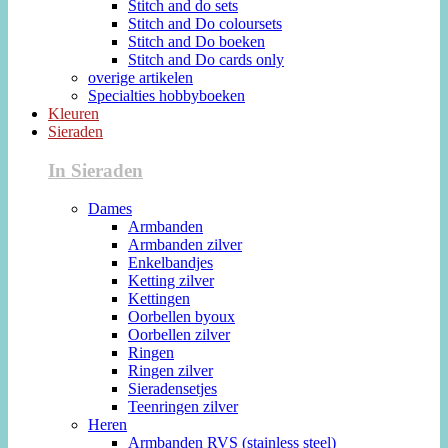
Stitch and do sets
Stitch and Do coloursets
Stitch and Do boeken
Stitch and Do cards only
overige artikelen
Specialties hobbyboeken
Kleuren
Sieraden
In Sieraden
Dames
Armbanden
Armbanden zilver
Enkelbandjes
Ketting zilver
Kettingen
Oorbellen byoux
Oorbellen zilver
Ringen
Ringen zilver
Sieradensetjes
Teenringen zilver
Heren
Armbanden RVS (stainless steel)