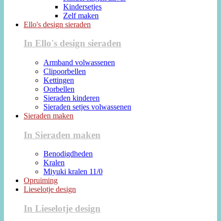
Kindersetjes
Zelf maken
Ello's design sieraden
In Ello's design sieraden
Armband volwassenen
Clipoorbellen
Kettingen
Oorbellen
Sieraden kinderen
Sieraden setjes volwassenen
Sieraden maken
In Sieraden maken
Benodigdheden
Kralen
Miyuki kralen 11/0
Opruiming
Lieselotje design
In Lieselotje design