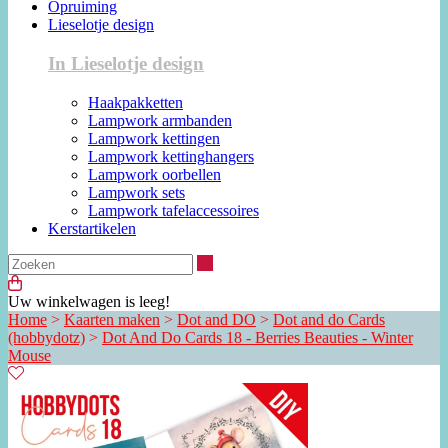
Opruiming
Lieselotje design
In Lieselotje design
Haakpakketten
Lampwork armbanden
Lampwork kettingen
Lampwork kettinghangers
Lampwork oorbellen
Lampwork sets
Lampwork tafelaccessoires
Kerstartikelen
Zoeken
Uw winkelwagen is leeg!
Home
>
Kaarten maken
>
Dot and DO
>
Dot and do Cards
(hobbydotz)
>
Dot And Do Cards 18 - Berries Beauties - Winter
Mouse