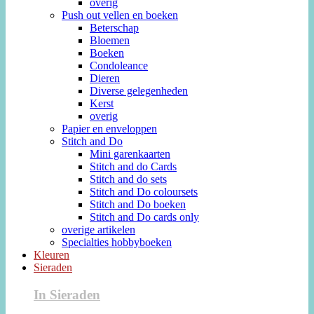
overig
Push out vellen en boeken
Beterschap
Bloemen
Boeken
Condoleance
Dieren
Diverse gelegenheden
Kerst
overig
Papier en enveloppen
Stitch and Do
Mini garenkaarten
Stitch and do Cards
Stitch and do sets
Stitch and Do coloursets
Stitch and Do boeken
Stitch and Do cards only
overige artikelen
Specialties hobbyboeken
Kleuren
Sieraden
In Sieraden