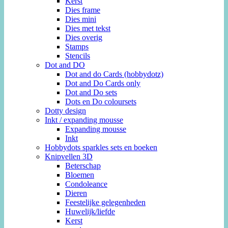
Kerst
Dies frame
Dies mini
Dies met tekst
Dies overig
Stamps
Stencils
Dot and DO
Dot and do Cards (hobbydotz)
Dot and Do Cards only
Dot and Do sets
Dots en Do coloursets
Dotty design
Inkt / expanding mousse
Expanding mousse
Inkt
Hobbydots sparkles sets en boeken
Knipvellen 3D
Beterschap
Bloemen
Condoleance
Dieren
Feestelijke gelegenheden
Huwelijk/liefde
Kerst