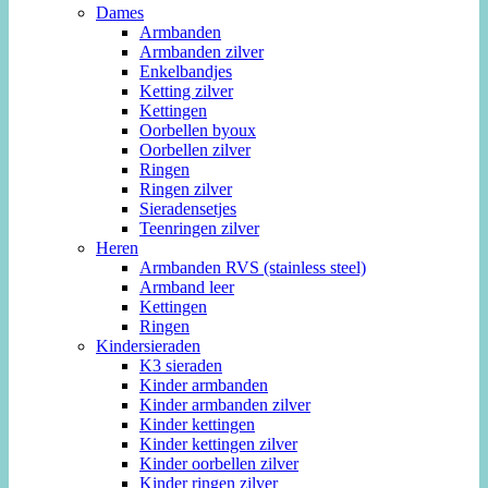
Dames
Armbanden
Armbanden zilver
Enkelbandjes
Ketting zilver
Kettingen
Oorbellen byoux
Oorbellen zilver
Ringen
Ringen zilver
Sieradensetjes
Teenringen zilver
Heren
Armbanden RVS (stainless steel)
Armband leer
Kettingen
Ringen
Kindersieraden
K3 sieraden
Kinder armbanden
Kinder armbanden zilver
Kinder kettingen
Kinder kettingen zilver
Kinder oorbellen zilver
Kinder ringen zilver