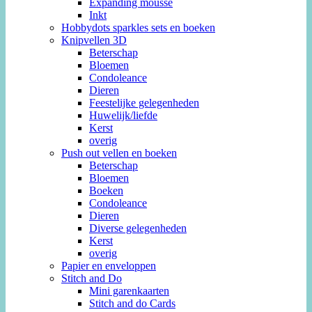
Expanding mousse
Inkt
Hobbydots sparkles sets en boeken
Knipvellen 3D
Beterschap
Bloemen
Condoleance
Dieren
Feestelijke gelegenheden
Huwelijk/liefde
Kerst
overig
Push out vellen en boeken
Beterschap
Bloemen
Boeken
Condoleance
Dieren
Diverse gelegenheden
Kerst
overig
Papier en enveloppen
Stitch and Do
Mini garenkaarten
Stitch and do Cards