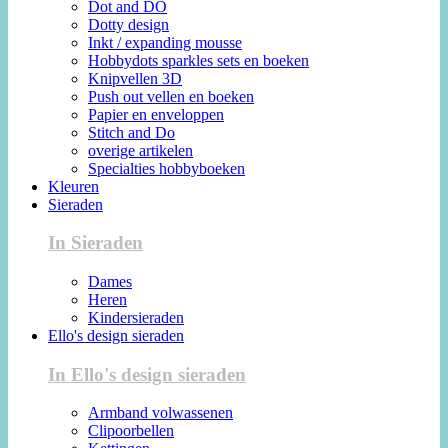
Dot and DO
Dotty design
Inkt / expanding mousse
Hobbydots sparkles sets en boeken
Knipvellen 3D
Push out vellen en boeken
Papier en enveloppen
Stitch and Do
overige artikelen
Specialties hobbyboeken
Kleuren
Sieraden
In Sieraden
Dames
Heren
Kindersieraden
Ello's design sieraden
In Ello's design sieraden
Armband volwassenen
Clipoorbellen