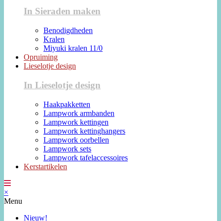
In Sieraden maken
Benodigdheden
Kralen
Miyuki kralen 11/0
Opruiming
Lieselotje design
In Lieselotje design
Haakpakketten
Lampwork armbanden
Lampwork kettingen
Lampwork kettinghangers
Lampwork oorbellen
Lampwork sets
Lampwork tafelaccessoires
Kerstartikelen
×
Menu
Nieuw!