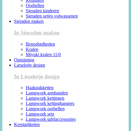
Kettingen
Oorbellen
Sieraden kinderen
Sieraden setjes volwassenen
Sieraden maken
In Sieraden maken
Benodigdheden
Kralen
Miyuki kralen 11/0
Opruiming
Lieselotje design
In Lieselotje design
Haakpakketten
Lampwork armbanden
Lampwork kettingen
Lampwork kettinghangers
Lampwork oorbellen
Lampwork sets
Lampwork tafelaccessoires
Kerstartikelen