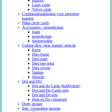
Bloxxx
Laser cards
Velvet cards
Combinatiepakketten voor meerdere
kaarten
Pillar circle cards
Accessoires / gereedschap
foam
gereedschap
Stickervellen
Cutting dies/ clear stamps/ stencils
Kerst
Dies frame
Dies mini
Dies met tekst
Dies overig
Stamps
Stencils
Dot and DO
Dot and do Cards (hobbydotz)
Dot and Do Cards only
Dot and Do sets
Dots en Do coloursets
Dotty design
Inkt / expanding mousse