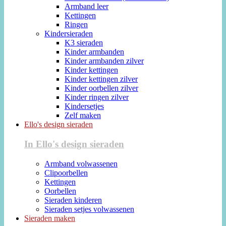
Armband leer
Kettingen
Ringen
Kindersieraden
K3 sieraden
Kinder armbanden
Kinder armbanden zilver
Kinder kettingen
Kinder kettingen zilver
Kinder oorbellen zilver
Kinder ringen zilver
Kindersetjes
Zelf maken
Ello's design sieraden
In Ello's design sieraden
Armband volwassenen
Clipoorbellen
Kettingen
Oorbellen
Sieraden kinderen
Sieraden setjes volwassenen
Sieraden maken