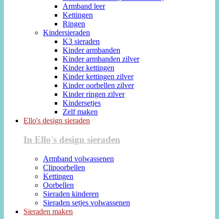
Armband leer
Kettingen
Ringen
Kindersieraden
K3 sieraden
Kinder armbanden
Kinder armbanden zilver
Kinder kettingen
Kinder kettingen zilver
Kinder oorbellen zilver
Kinder ringen zilver
Kindersetjes
Zelf maken
Ello's design sieraden
In Ello's design sieraden
Armband volwassenen
Clipoorbellen
Kettingen
Oorbellen
Sieraden kinderen
Sieraden setjes volwassenen
Sieraden maken