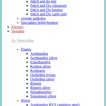
Stitch and do sets
Stitch and Do coloursets
Stitch and Do boeken
Stitch and Do cards only
overige artikelen
Specialties hobbyboeken
Kleuren
Sieraden
In Sieraden
Dames
Armbanden
Armbanden zilver
Enkelbandjes
Ketting zilver
Kettingen
Oorbellen byoux
Oorbellen zilver
Ringen
Ringen zilver
Sieradensetjes
Teenringen zilver
Heren
Armbanden RVS (stainless steel)