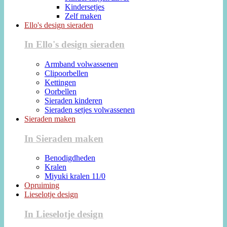
Kindersetjes
Zelf maken
Ello's design sieraden
In Ello's design sieraden
Armband volwassenen
Clipoorbellen
Kettingen
Oorbellen
Sieraden kinderen
Sieraden setjes volwassenen
Sieraden maken
In Sieraden maken
Benodigdheden
Kralen
Miyuki kralen 11/0
Opruiming
Lieselotje design
In Lieselotje design