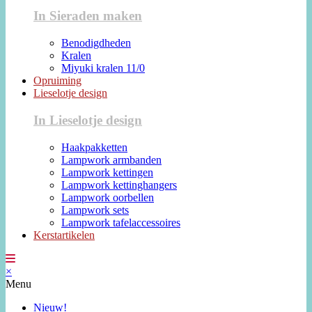
In Sieraden maken
Benodigdheden
Kralen
Miyuki kralen 11/0
Opruiming
Lieselotje design
In Lieselotje design
Haakpakketten
Lampwork armbanden
Lampwork kettingen
Lampwork kettinghangers
Lampwork oorbellen
Lampwork sets
Lampwork tafelaccessoires
Kerstartikelen
×
Menu
Nieuw!