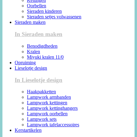
Kettingen
Oorbellen
Sieraden kinderen
Sieraden setjes volwassenen
Sieraden maken
In Sieraden maken
Benodigdheden
Kralen
Miyuki kralen 11/0
Opruiming
Lieselotje design
In Lieselotje design
Haakpakketten
Lampwork armbanden
Lampwork kettingen
Lampwork kettinghangers
Lampwork oorbellen
Lampwork sets
Lampwork tafelaccessoires
Kerstartikelen