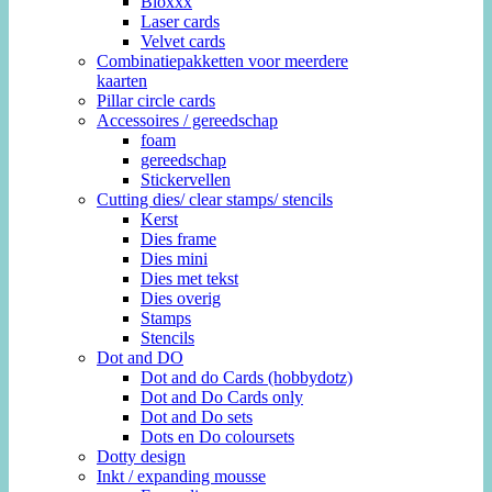
Bloxxx
Laser cards
Velvet cards
Combinatiepakketten voor meerdere
kaarten
Pillar circle cards
Accessoires / gereedschap
foam
gereedschap
Stickervellen
Cutting dies/ clear stamps/ stencils
Kerst
Dies frame
Dies mini
Dies met tekst
Dies overig
Stamps
Stencils
Dot and DO
Dot and do Cards (hobbydotz)
Dot and Do Cards only
Dot and Do sets
Dots en Do coloursets
Dotty design
Inkt / expanding mousse