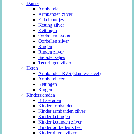
Dames
Armbanden
Armbanden zilver
Enkelbandjes
Ketting zilver
Kettingen
Oorbellen byoux
Oorbellen zilver
Ringen
Ringen zilver
Sieradensetjes
Teenringen zilver
Heren
Armbanden RVS (stainless steel)
Armband leer
Kettingen
Ringen
Kindersieraden
K3 sieraden
Kinder armbanden
Kinder armbanden zilver
Kinder kettingen
Kinder kettingen zilver
Kinder oorbellen zilver
Kinder ringen zilver