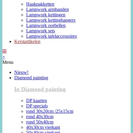
Haakpakketten
Lampwork armbanden
Lampwork kettingen
Lampwork kettinghangers
Lampwork oorbellen
Lampwork sets
Lampwork tafelaccessoires
Kerstartikelen
×
Menu
Nieuw!
Diamond painting
In Diamond painting
DP kaarten
DP specials
rond 30x20cm /25x15cm
rond 40x30cm
rond 50x40cm
40x30cm vierkant
50x40cm vierkant