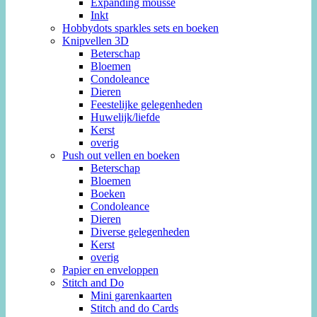
Expanding mousse
Inkt
Hobbydots sparkles sets en boeken
Knipvellen 3D
Beterschap
Bloemen
Condoleance
Dieren
Feestelijke gelegenheden
Huwelijk/liefde
Kerst
overig
Push out vellen en boeken
Beterschap
Bloemen
Boeken
Condoleance
Dieren
Diverse gelegenheden
Kerst
overig
Papier en enveloppen
Stitch and Do
Mini garenkaarten
Stitch and do Cards