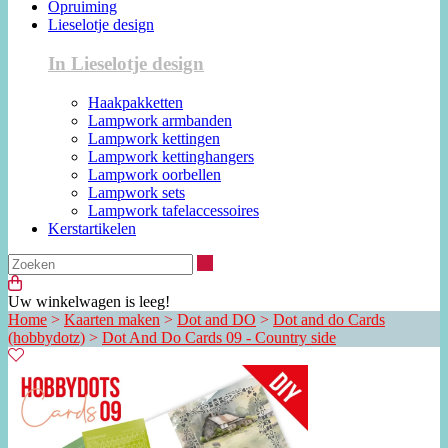
Opruiming
Lieselotje design
In Lieselotje design
Haakpakketten
Lampwork armbanden
Lampwork kettingen
Lampwork kettinghangers
Lampwork oorbellen
Lampwork sets
Lampwork tafelaccessoires
Kerstartikelen
Zoeken
Uw winkelwagen is leeg!
Home
>
Kaarten maken
>
Dot and DO
>
Dot and do Cards
(hobbydotz)
>
Dot And Do Cards 09 - Country side