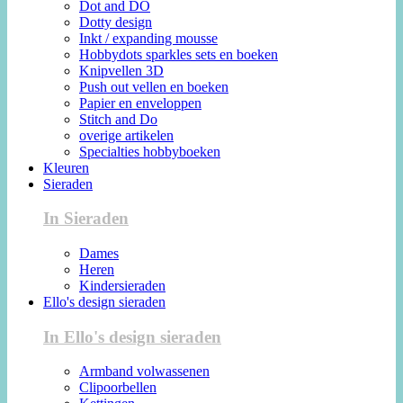
Dot and DO
Dotty design
Inkt / expanding mousse
Hobbydots sparkles sets en boeken
Knipvellen 3D
Push out vellen en boeken
Papier en enveloppen
Stitch and Do
overige artikelen
Specialties hobbyboeken
Kleuren
Sieraden
In Sieraden
Dames
Heren
Kindersieraden
Ello's design sieraden
In Ello's design sieraden
Armband volwassenen
Clipoorbellen