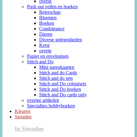
overig
Push out vellen en boeken
Beterschap
Bloemen
Boeken
Condoleance
Dieren
Diverse gelegenheden
Kerst
overig
Papier en enveloppen
Stitch and Do
Mini garenkaarten
Stitch and do Cards
Stitch and do sets
Stitch and Do coloursets
Stitch and Do boeken
Stitch and Do cards only
overige artikelen
Specialties hobbyboeken
Kleuren
Sieraden
In Sieraden