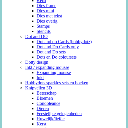
Kerst
Dies frame
Dies mini
Dies met tekst
Dies overig
Stamps
Stencils
Dot and DO
Dot and do Cards (hobbydotz)
Dot and Do Cards only
Dot and Do sets
Dots en Do coloursets
Dotty design
Inkt / expanding mousse
Expanding mousse
Inkt
Hobbydots sparkles sets en boeken
Knipvellen 3D
Beterschap
Bloemen
Condoleance
Dieren
Feestelijke gelegenheden
Huwelijk/liefde
Kerst