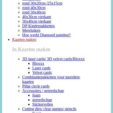
rond 30x20cm /25x15cm
rond 40x30cm
rond 50x40cm
40x30cm vierkant
50x40cm vierkant
DP Kinderpakketten
Meerluiken
Hoe werkt Diamond painting?
Kaarten maken
In Kaarten maken
3D laser cards/ 3D velvet cards/Bloxxx
Bloxxx
Laser cards
Velvet cards
Combinatiepakketten voor meerdere
kaarten
Pillar circle cards
Accessoires / gereedschap
foam
gereedschap
Stickervellen
Cutting dies/ clear stamps/ stencils