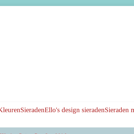
Kleuren
Sieraden
Ello's design sieraden
Sieraden 