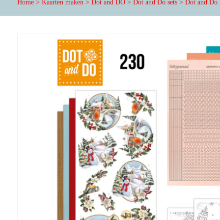
Home
>
Kaarten maken
>
Dot and DO
>
Dot and Do sets
>
Dot and Do 