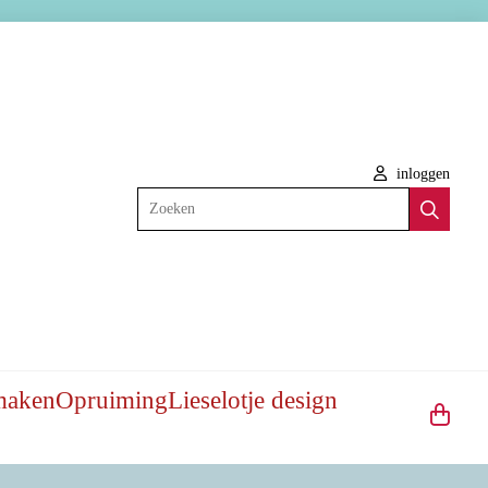
inloggen
Zoeken
maken
Opruiming
Lieselotje design