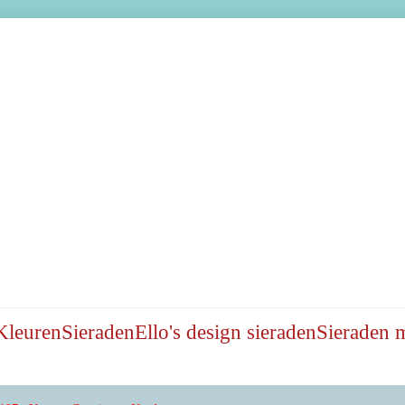
Kleuren
Sieraden
Ello's design sieraden
Sieraden 