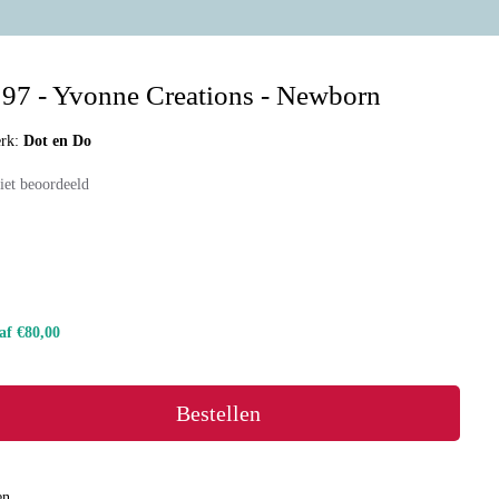
97 - Yvonne Creations - Newborn
rk:
Dot en Do
iet beoordeeld
naf €80,00
Bestellen
en