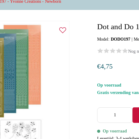
197 - Yvonne Creations - Newborn
Dot and Do 1
Model:
DODO197
|
Me
Nog n
€4,75
Op voorraad
Gratis verzending va
Op voorraad
Levertijd: 3-4 werkdag