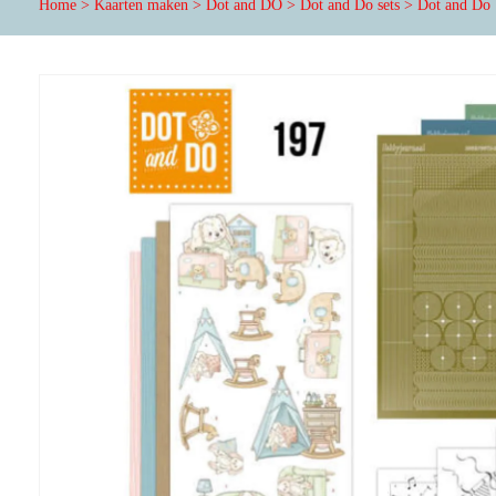
Home
>
Kaarten maken
>
Dot and DO
>
Dot and Do sets
>
Dot and Do 