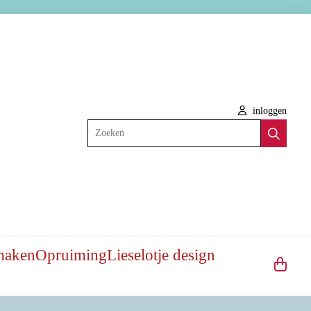
inloggen
Zoeken
maken
Opruiming
Lieselotje design