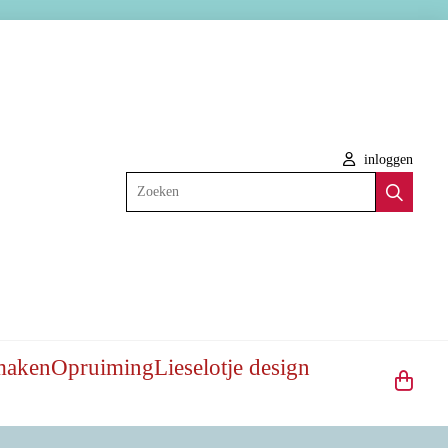
inloggen
Zoeken
maken
Opruiming
Lieselotje design