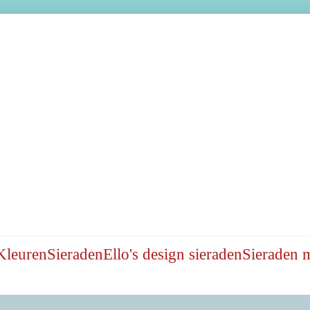
Kleuren
Sieraden
Ello's design sieraden
Sieraden 