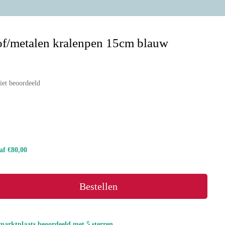
f/metalen kralenpen 15cm blauw
iet beoordeeld
naf €80,00
Bestellen
marktplaats beoordeeld met 5 sterren