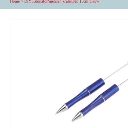
Home
>
DIY Kunststof/metalen kralenpen 15cm blauw