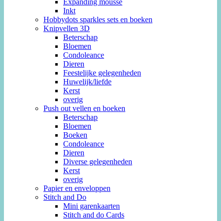
Expanding mousse
Inkt
Hobbydots sparkles sets en boeken
Knipvellen 3D
Beterschap
Bloemen
Condoleance
Dieren
Feestelijke gelegenheden
Huwelijk/liefde
Kerst
overig
Push out vellen en boeken
Beterschap
Bloemen
Boeken
Condoleance
Dieren
Diverse gelegenheden
Kerst
overig
Papier en enveloppen
Stitch and Do
Mini garenkaarten
Stitch and do Cards