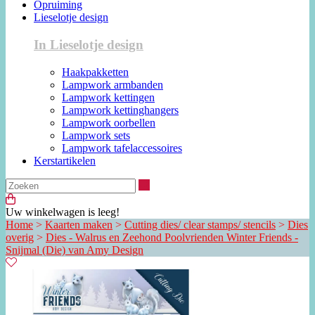
Opruiming
Lieselotje design
In Lieselotje design
Haakpakketten
Lampwork armbanden
Lampwork kettingen
Lampwork kettinghangers
Lampwork oorbellen
Lampwork sets
Lampwork tafelaccessoires
Kerstartikelen
Zoeken
Uw winkelwagen is leeg!
Home
>
Kaarten maken
>
Cutting dies/ clear stamps/ stencils
>
Dies
overig
>
Dies - Walrus en Zeehond Poolvrienden Winter Friends -
Snijmal (Die) van Amy Design