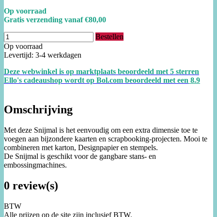
Op voorraad
Gratis verzending vanaf €80,00
Bestellen
Op voorraad
Levertijd: 3-4 werkdagen
Deze webwinkel is op marktplaats beoordeeld met 5 sterren
Ello's cadeaushop wordt op Bol.com beoordeeld met een
8.
9
Omschrijving
Met deze Snijmal is het eenvoudig om een extra dimensie toe te
voegen aan bijzondere kaarten en scrapbooking-projecten. Mooi te
combineren met karton, Designpapier en stempels.
De Snijmal is geschikt voor de gangbare stans- en
embossingmachines.
0 review(s)
BTW
Alle prijzen op de site zijn inclusief BTW.