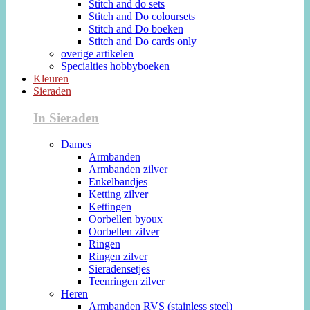
Stitch and do sets
Stitch and Do coloursets
Stitch and Do boeken
Stitch and Do cards only
overige artikelen
Specialties hobbyboeken
Kleuren
Sieraden
In Sieraden
Dames
Armbanden
Armbanden zilver
Enkelbandjes
Ketting zilver
Kettingen
Oorbellen byoux
Oorbellen zilver
Ringen
Ringen zilver
Sieradensetjes
Teenringen zilver
Heren
Armbanden RVS (stainless steel)