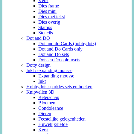
Kerst
Dies frame
Dies mini
Dies met tekst
Dies overig
Stamps
Stencils
Dot and DO
Dot and do Cards (hobbydotz)
Dot and Do Cards only
Dot and Do sets
Dots en Do coloursets
Dotty design
Inkt / expanding mousse
Expanding mousse
Inkt
Hobbydots sparkles sets en boeken
Knipvellen 3D
Beterschap
Bloemen
Condoleance
Dieren
Feestelijke gelegenheden
Huwelijk/liefde
Kerst