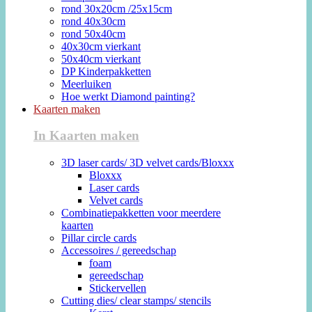
rond 30x20cm /25x15cm
rond 40x30cm
rond 50x40cm
40x30cm vierkant
50x40cm vierkant
DP Kinderpakketten
Meerluiken
Hoe werkt Diamond painting?
Kaarten maken
In Kaarten maken
3D laser cards/ 3D velvet cards/Bloxxx
Bloxxx
Laser cards
Velvet cards
Combinatiepakketten voor meerdere
kaarten
Pillar circle cards
Accessoires / gereedschap
foam
gereedschap
Stickervellen
Cutting dies/ clear stamps/ stencils