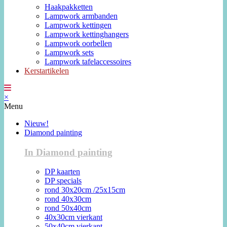
Haakpakketten
Lampwork armbanden
Lampwork kettingen
Lampwork kettinghangers
Lampwork oorbellen
Lampwork sets
Lampwork tafelaccessoires
Kerstartikelen
×
Menu
Nieuw!
Diamond painting
In Diamond painting
DP kaarten
DP specials
rond 30x20cm /25x15cm
rond 40x30cm
rond 50x40cm
40x30cm vierkant
50x40cm vierkant