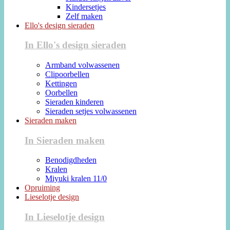
Kindersetjes
Zelf maken
Ello's design sieraden
In Ello's design sieraden
Armband volwassenen
Clipoorbellen
Kettingen
Oorbellen
Sieraden kinderen
Sieraden setjes volwassenen
Sieraden maken
In Sieraden maken
Benodigdheden
Kralen
Miyuki kralen 11/0
Opruiming
Lieselotje design
In Lieselotje design