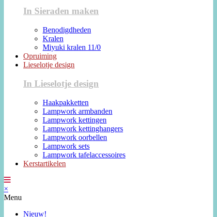
In Sieraden maken
Benodigdheden
Kralen
Miyuki kralen 11/0
Opruiming
Lieselotje design
In Lieselotje design
Haakpakketten
Lampwork armbanden
Lampwork kettingen
Lampwork kettinghangers
Lampwork oorbellen
Lampwork sets
Lampwork tafelaccessoires
Kerstartikelen
×
Menu
Nieuw!