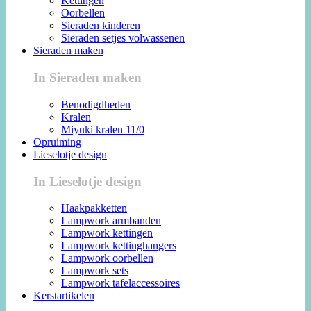
Kettingen
Oorbellen
Sieraden kinderen
Sieraden setjes volwassenen
Sieraden maken
In Sieraden maken
Benodigdheden
Kralen
Miyuki kralen 11/0
Opruiming
Lieselotje design
In Lieselotje design
Haakpakketten
Lampwork armbanden
Lampwork kettingen
Lampwork kettinghangers
Lampwork oorbellen
Lampwork sets
Lampwork tafelaccessoires
Kerstartikelen