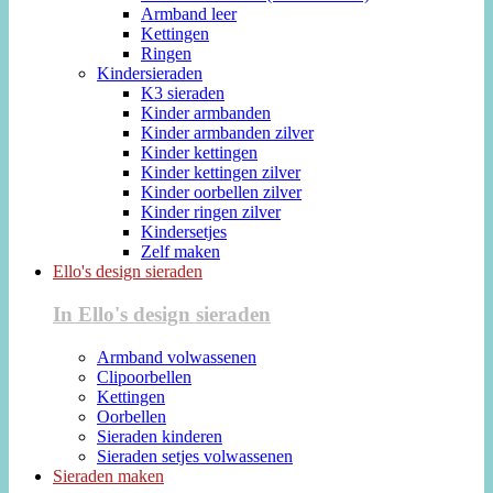
Armband leer
Kettingen
Ringen
Kindersieraden
K3 sieraden
Kinder armbanden
Kinder armbanden zilver
Kinder kettingen
Kinder kettingen zilver
Kinder oorbellen zilver
Kinder ringen zilver
Kindersetjes
Zelf maken
Ello's design sieraden
In Ello's design sieraden
Armband volwassenen
Clipoorbellen
Kettingen
Oorbellen
Sieraden kinderen
Sieraden setjes volwassenen
Sieraden maken