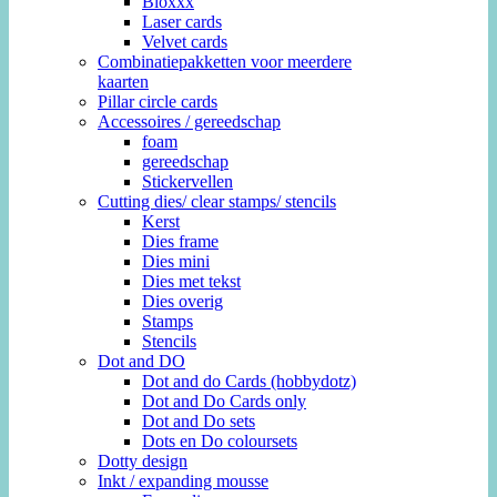
Bloxxx
Laser cards
Velvet cards
Combinatiepakketten voor meerdere
kaarten
Pillar circle cards
Accessoires / gereedschap
foam
gereedschap
Stickervellen
Cutting dies/ clear stamps/ stencils
Kerst
Dies frame
Dies mini
Dies met tekst
Dies overig
Stamps
Stencils
Dot and DO
Dot and do Cards (hobbydotz)
Dot and Do Cards only
Dot and Do sets
Dots en Do coloursets
Dotty design
Inkt / expanding mousse