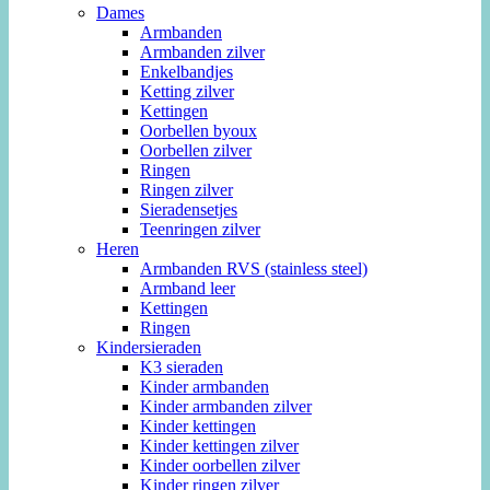
Dames
Armbanden
Armbanden zilver
Enkelbandjes
Ketting zilver
Kettingen
Oorbellen byoux
Oorbellen zilver
Ringen
Ringen zilver
Sieradensetjes
Teenringen zilver
Heren
Armbanden RVS (stainless steel)
Armband leer
Kettingen
Ringen
Kindersieraden
K3 sieraden
Kinder armbanden
Kinder armbanden zilver
Kinder kettingen
Kinder kettingen zilver
Kinder oorbellen zilver
Kinder ringen zilver