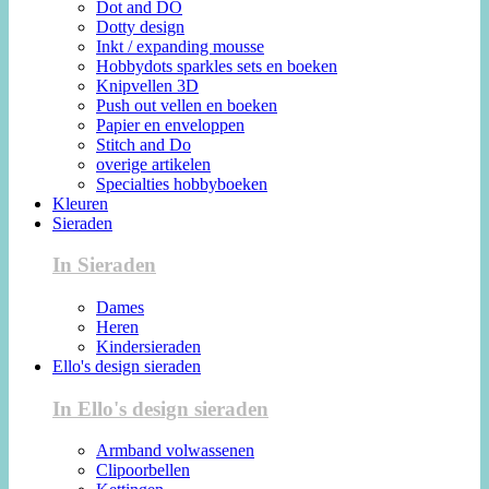
Dot and DO
Dotty design
Inkt / expanding mousse
Hobbydots sparkles sets en boeken
Knipvellen 3D
Push out vellen en boeken
Papier en enveloppen
Stitch and Do
overige artikelen
Specialties hobbyboeken
Kleuren
Sieraden
In Sieraden
Dames
Heren
Kindersieraden
Ello's design sieraden
In Ello's design sieraden
Armband volwassenen
Clipoorbellen