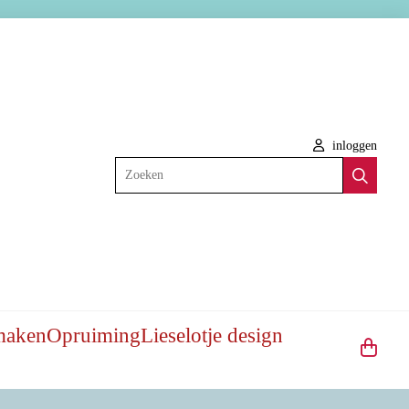
inloggen
Zoeken
maken
Opruiming
Lieselotje design