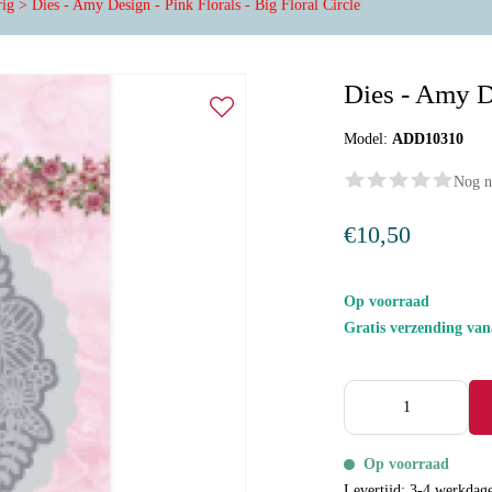
rig
>
Dies - Amy Design - Pink Florals - Big Floral Circle
Dies - Amy De
Model:
ADD10310
Nog n
€10,50
Op voorraad
Gratis verzending va
Op voorraad
Levertijd: 3-4 werkdag