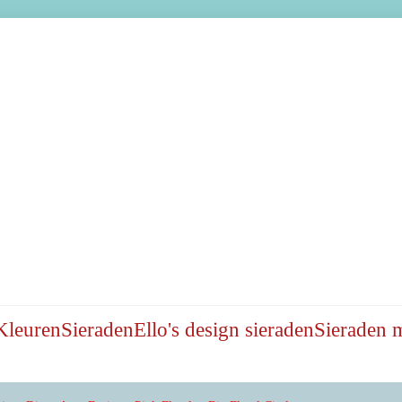
Kleuren
Sieraden
Ello's design sieraden
Sieraden 