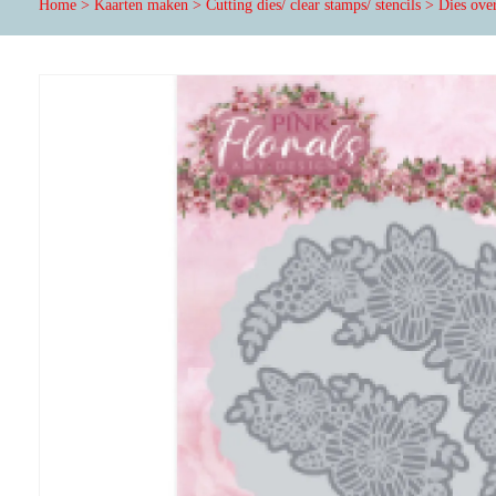
Home
>
Kaarten maken
>
Cutting dies/ clear stamps/ stencils
>
Dies ove