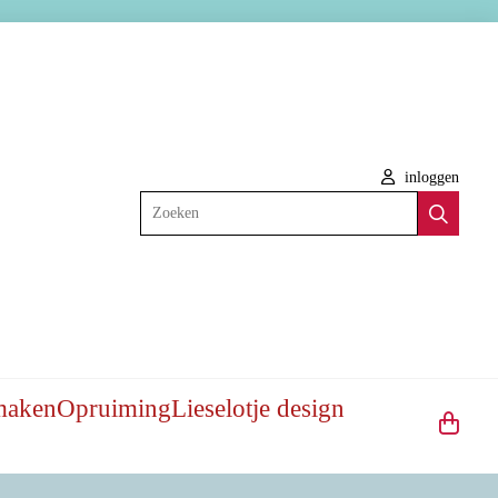
inloggen
Zoeken
maken
Opruiming
Lieselotje design