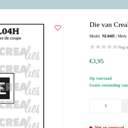
Die van Creal
Model:
NL04H
|
Merk
Nog n
€3,95
Op voorraad
Gratis verzending va
Niet op voorraad