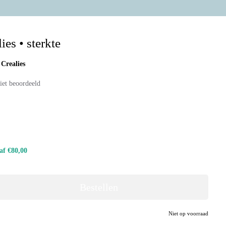
ies • sterkte
:
Crealies
iet beoordeeld
naf €80,00
Bestellen
Niet op voorraad