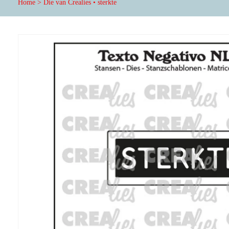
Home
>
Die van Crealies • sterkte