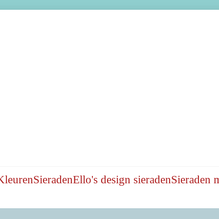
Kleuren
Sieraden
Ello's design sieraden
Sieraden 