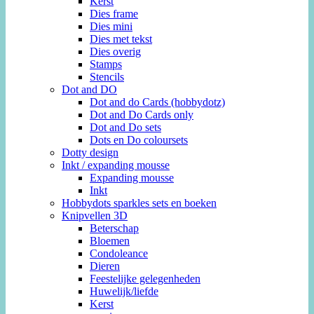
Kerst
Dies frame
Dies mini
Dies met tekst
Dies overig
Stamps
Stencils
Dot and DO
Dot and do Cards (hobbydotz)
Dot and Do Cards only
Dot and Do sets
Dots en Do coloursets
Dotty design
Inkt / expanding mousse
Expanding mousse
Inkt
Hobbydots sparkles sets en boeken
Knipvellen 3D
Beterschap
Bloemen
Condoleance
Dieren
Feestelijke gelegenheden
Huwelijk/liefde
Kerst