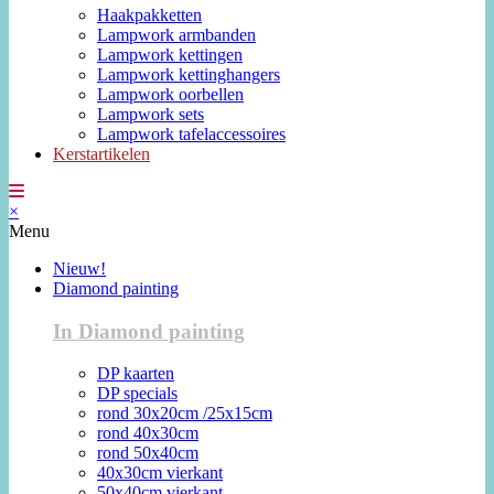
Haakpakketten
Lampwork armbanden
Lampwork kettingen
Lampwork kettinghangers
Lampwork oorbellen
Lampwork sets
Lampwork tafelaccessoires
Kerstartikelen
×
Menu
Nieuw!
Diamond painting
In Diamond painting
DP kaarten
DP specials
rond 30x20cm /25x15cm
rond 40x30cm
rond 50x40cm
40x30cm vierkant
50x40cm vierkant