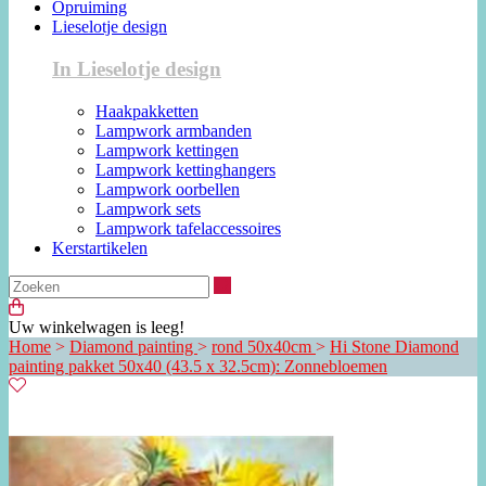
Opruiming
Lieselotje design
In Lieselotje design
Haakpakketten
Lampwork armbanden
Lampwork kettingen
Lampwork kettinghangers
Lampwork oorbellen
Lampwork sets
Lampwork tafelaccessoires
Kerstartikelen
Zoeken
Uw winkelwagen is leeg!
Home
>
Diamond painting
>
rond 50x40cm
>
Hi Stone Diamond
painting pakket 50x40 (43.5 x 32.5cm): Zonnebloemen