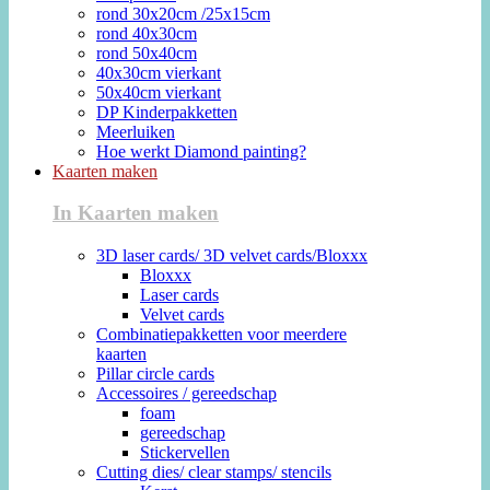
rond 30x20cm /25x15cm
rond 40x30cm
rond 50x40cm
40x30cm vierkant
50x40cm vierkant
DP Kinderpakketten
Meerluiken
Hoe werkt Diamond painting?
Kaarten maken
In Kaarten maken
3D laser cards/ 3D velvet cards/Bloxxx
Bloxxx
Laser cards
Velvet cards
Combinatiepakketten voor meerdere
kaarten
Pillar circle cards
Accessoires / gereedschap
foam
gereedschap
Stickervellen
Cutting dies/ clear stamps/ stencils