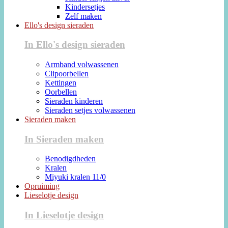
Kindersetjes
Zelf maken
Ello's design sieraden
In Ello's design sieraden
Armband volwassenen
Clipoorbellen
Kettingen
Oorbellen
Sieraden kinderen
Sieraden setjes volwassenen
Sieraden maken
In Sieraden maken
Benodigdheden
Kralen
Miyuki kralen 11/0
Opruiming
Lieselotje design
In Lieselotje design