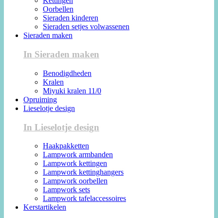
Kettingen
Oorbellen
Sieraden kinderen
Sieraden setjes volwassenen
Sieraden maken
In Sieraden maken
Benodigdheden
Kralen
Miyuki kralen 11/0
Opruiming
Lieselotje design
In Lieselotje design
Haakpakketten
Lampwork armbanden
Lampwork kettingen
Lampwork kettinghangers
Lampwork oorbellen
Lampwork sets
Lampwork tafelaccessoires
Kerstartikelen