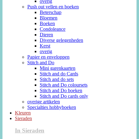
overig
Push out vellen en boeken
Beterschap
Bloemen
Boeken
Condoleance
Dieren
Diverse gelegenheden
Kerst
overig
Papier en enveloppen
Stitch and Do
Mini garenkaarten
Stitch and do Cards
Stitch and do sets
Stitch and Do coloursets
Stitch and Do boeken
Stitch and Do cards only
overige artikelen
Specialties hobbyboeken
Kleuren
Sieraden
In Sieraden