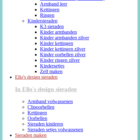
Armband leer
Kettingen
Ringen
Kindersieraden
K3 sieraden
Kinder armbanden
Kinder armbanden zilver
Kinder kettingen
Kinder kettingen zilver
Kinder oorbellen zilver
Kinder ringen zilver
Kindersetjes
Zelf maken
Ello's design sieraden
In Ello's design sieraden
Armband volwassenen
Clipoorbellen
Kettingen
Oorbellen
Sieraden kinderen
Sieraden setjes volwassenen
Sieraden maken