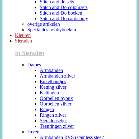
Stitch and do sets
Stitch and Do coloursets
Stitch and Do boeken
Stitch and Do cards only
overige artikelen
Specialties hobbyboeken
Kleuren
Sieraden
In Sieraden
Dames
Armbanden
Armbanden zilver
Enkelbandjes
Ketting zilver
Kettingen
Oorbellen byoux
Oorbellen zilver
Ringen
Ringen zilver
Sieradensetjes
Teenringen zilver
Heren
Armbanden RVS (stainless steel)