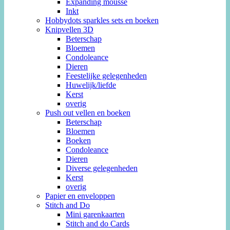
Expanding mousse
Inkt
Hobbydots sparkles sets en boeken
Knipvellen 3D
Beterschap
Bloemen
Condoleance
Dieren
Feestelijke gelegenheden
Huwelijk/liefde
Kerst
overig
Push out vellen en boeken
Beterschap
Bloemen
Boeken
Condoleance
Dieren
Diverse gelegenheden
Kerst
overig
Papier en enveloppen
Stitch and Do
Mini garenkaarten
Stitch and do Cards