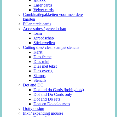
Bloxxx
Laser cards
Velvet cards
Combinatiepakketten voor meerdere
kaarten
Pillar circle cards
Accessoires / gereedschap
foam
gereedschap
Stickervellen
Cutting dies/ clear stamps/ stencils
Kerst
Dies frame
Dies mini
Dies met tekst
Dies overig
Stamps
Stencils
Dot and DO
Dot and do Cards (hobbydotz)
Dot and Do Cards only
Dot and Do sets
Dots en Do coloursets
Dotty design
Inkt / expanding mousse