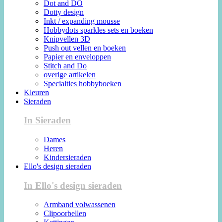
Dot and DO
Dotty design
Inkt / expanding mousse
Hobbydots sparkles sets en boeken
Knipvellen 3D
Push out vellen en boeken
Papier en enveloppen
Stitch and Do
overige artikelen
Specialties hobbyboeken
Kleuren
Sieraden
In Sieraden
Dames
Heren
Kindersieraden
Ello's design sieraden
In Ello's design sieraden
Armband volwassenen
Clipoorbellen