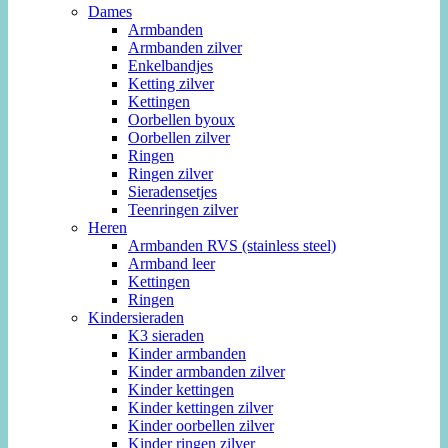
Dames
Armbanden
Armbanden zilver
Enkelbandjes
Ketting zilver
Kettingen
Oorbellen byoux
Oorbellen zilver
Ringen
Ringen zilver
Sieradensetjes
Teenringen zilver
Heren
Armbanden RVS (stainless steel)
Armband leer
Kettingen
Ringen
Kindersieraden
K3 sieraden
Kinder armbanden
Kinder armbanden zilver
Kinder kettingen
Kinder kettingen zilver
Kinder oorbellen zilver
Kinder ringen zilver