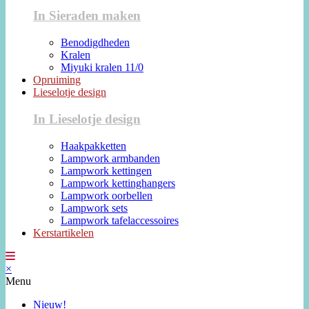
In Sieraden maken
Benodigdheden
Kralen
Miyuki kralen 11/0
Opruiming
Lieselotje design
In Lieselotje design
Haakpakketten
Lampwork armbanden
Lampwork kettingen
Lampwork kettinghangers
Lampwork oorbellen
Lampwork sets
Lampwork tafelaccessoires
Kerstartikelen
×
Menu
Nieuw!