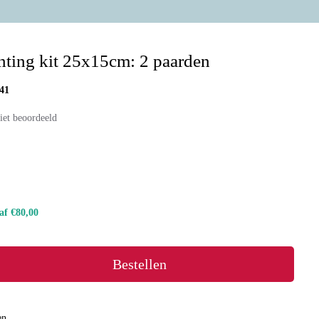
ting kit 25x15cm: 2 paarden
41
iet beoordeeld
naf €80,00
Bestellen
en