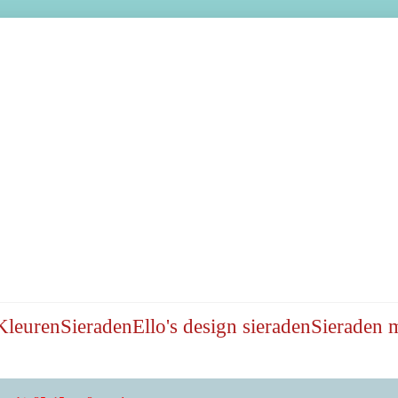
Kleuren
Sieraden
Ello's design sieraden
Sieraden 