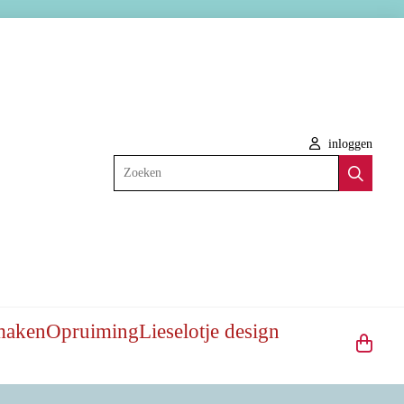
inloggen
Zoeken
maken
Opruiming
Lieselotje design