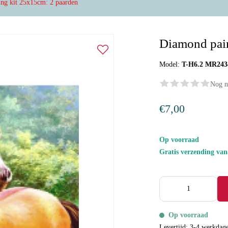
ng kit 25x15cm: 2 paarden
Diamond pain
Model:
T-H6.2 MR243
Nog n
€7,00
Op voorraad
Gratis verzending va
Op voorraad
Levertijd: 3-4 werkdag