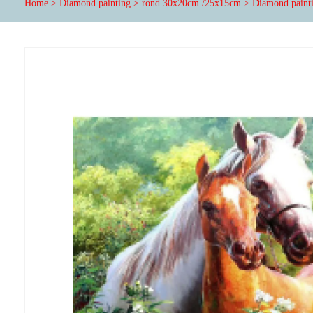
Home
>
Diamond painting
>
rond 30x20cm /25x15cm
>
Diamond painti