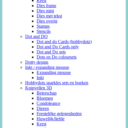
Kerst
Dies frame
Dies mini
Dies met tekst
Dies overig
Stamps
Stencils
Dot and DO
Dot and do Cards (hobbydotz)
Dot and Do Cards only
Dot and Do sets
Dots en Do coloursets
Dotty design
Inkt / expanding mousse
Expanding mousse
Inkt
Hobbydots sparkles sets en boeken
Knipvellen 3D
Beterschap
Bloemen
Condoleance
Dieren
Feestelijke gelegenheden
Huwelijk/liefde
Kerst