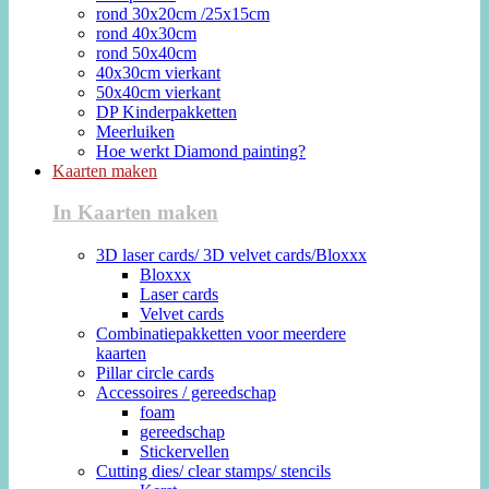
rond 30x20cm /25x15cm
rond 40x30cm
rond 50x40cm
40x30cm vierkant
50x40cm vierkant
DP Kinderpakketten
Meerluiken
Hoe werkt Diamond painting?
Kaarten maken
In Kaarten maken
3D laser cards/ 3D velvet cards/Bloxxx
Bloxxx
Laser cards
Velvet cards
Combinatiepakketten voor meerdere
kaarten
Pillar circle cards
Accessoires / gereedschap
foam
gereedschap
Stickervellen
Cutting dies/ clear stamps/ stencils