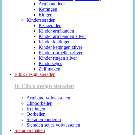
Armband leer
Kettingen
Ringen
Kindersieraden
K3 sieraden
Kinder armbanden
Kinder armbanden zilver
Kinder kettingen
Kinder kettingen zilver
Kinder oorbellen zilver
Kinder ringen zilver
Kindersetjes
Zelf maken
Ello's design sieraden
In Ello's design sieraden
Armband volwassenen
Clipoorbellen
Kettingen
Oorbellen
Sieraden kinderen
Sieraden setjes volwassenen
Sieraden maken