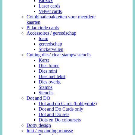
Bloxxx
Laser cards
Velvet cards
Combinatiepakketten voor meerdere
kaarten
Pillar circle cards
Accessoires / gereedschap
foam
gereedschap
Stickervellen
Cutting dies/ clear stamps/ stencils
Kerst
Dies frame
Dies mini
Dies met tekst
Dies overig
Stamps
Stencils
Dot and DO
Dot and do Cards (hobbydotz)
Dot and Do Cards only
Dot and Do sets
Dots en Do coloursets
Dotty design
Inkt / expanding mousse