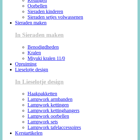
Kettingen
Oorbellen
Sieraden kinderen
Sieraden setjes volwassenen
Sieraden maken
In Sieraden maken
Benodigdheden
Kralen
Miyuki kralen 11/0
Opruiming
Lieselotje design
In Lieselotje design
Haakpakketten
Lampwork armbanden
Lampwork kettingen
Lampwork kettinghangers
Lampwork oorbellen
Lampwork sets
Lampwork tafelaccessoires
Kerstartikelen