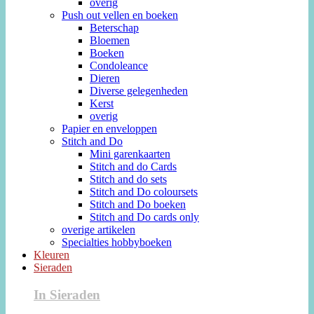
overig
Push out vellen en boeken
Beterschap
Bloemen
Boeken
Condoleance
Dieren
Diverse gelegenheden
Kerst
overig
Papier en enveloppen
Stitch and Do
Mini garenkaarten
Stitch and do Cards
Stitch and do sets
Stitch and Do coloursets
Stitch and Do boeken
Stitch and Do cards only
overige artikelen
Specialties hobbyboeken
Kleuren
Sieraden
In Sieraden