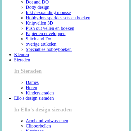
Dot and DO
Dotty design
Inkt / expanding mousse
Hobbydots sparkles sets en boeken
Knipvellen 3D
Push out vellen en boeken
Papier en enveloppen
Stitch and Do
overige artikelen
Specialties hobbyboeken
Kleuren
Sieraden
In Sieraden
Dames
Heren
Kindersieraden
Ello's design sieraden
In Ello's design sieraden
Armband volwassenen
Clipoorbellen