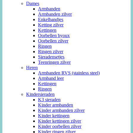
Dames
Armbanden
Armbanden zilver
Enkelbandjes
Ketting zilver
Kettingen
Oorbellen byoux
Oorbellen zilver
Ringen
Ringen zilver
Sieradensetjes
Teenringen zilver
Heren
Armbanden RVS (stainless steel)
Armband leer
Kettingen
Ringen
Kindersieraden
K3 sieraden
Kinder armbanden
Kinder armbanden zilver
Kinder kettingen
Kinder kettingen zilver
Kinder oorbellen zilver
Kinder ringen zilver