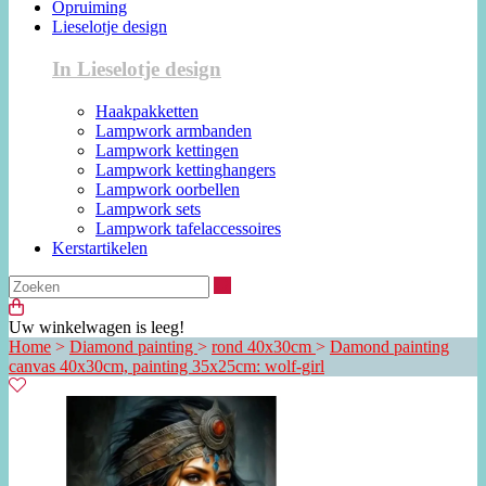
Opruiming
Lieselotje design
In Lieselotje design
Haakpakketten
Lampwork armbanden
Lampwork kettingen
Lampwork kettinghangers
Lampwork oorbellen
Lampwork sets
Lampwork tafelaccessoires
Kerstartikelen
Zoeken
Uw winkelwagen is leeg!
Home
>
Diamond painting
>
rond 40x30cm
>
Damond painting
canvas 40x30cm, painting 35x25cm: wolf-girl