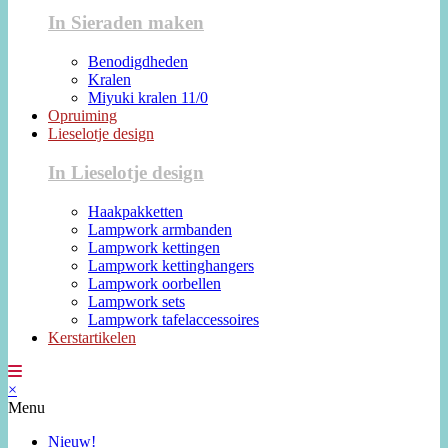
In Sieraden maken
Benodigdheden
Kralen
Miyuki kralen 11/0
Opruiming
Lieselotje design
In Lieselotje design
Haakpakketten
Lampwork armbanden
Lampwork kettingen
Lampwork kettinghangers
Lampwork oorbellen
Lampwork sets
Lampwork tafelaccessoires
Kerstartikelen
×
Menu
Nieuw!