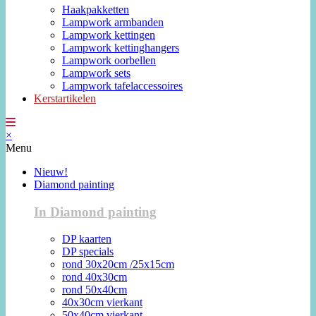
Haakpakketten
Lampwork armbanden
Lampwork kettingen
Lampwork kettinghangers
Lampwork oorbellen
Lampwork sets
Lampwork tafelaccessoires
Kerstartikelen
×
Menu
Nieuw!
Diamond painting
In Diamond painting
DP kaarten
DP specials
rond 30x20cm /25x15cm
rond 40x30cm
rond 50x40cm
40x30cm vierkant
50x40cm vierkant