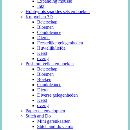
Expanding mousse
Inkt
Hobbydots sparkles sets en boeken
Knipvellen 3D
Beterschap
Bloemen
Condoleance
Dieren
Feestelijke gelegenheden
Huwelijk/liefde
Kerst
overig
Push out vellen en boeken
Beterschap
Bloemen
Boeken
Condoleance
Dieren
Diverse gelegenheden
Kerst
overig
Papier en enveloppen
Stitch and Do
Mini garenkaarten
Stitch and do Cards