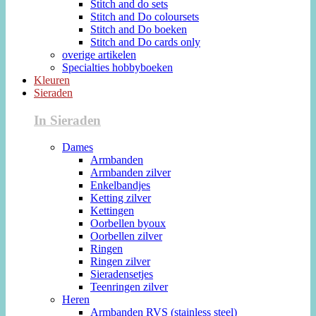
Stitch and do sets
Stitch and Do coloursets
Stitch and Do boeken
Stitch and Do cards only
overige artikelen
Specialties hobbyboeken
Kleuren
Sieraden
In Sieraden
Dames
Armbanden
Armbanden zilver
Enkelbandjes
Ketting zilver
Kettingen
Oorbellen byoux
Oorbellen zilver
Ringen
Ringen zilver
Sieradensetjes
Teenringen zilver
Heren
Armbanden RVS (stainless steel)