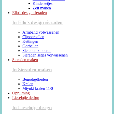
Kindersetjes
Zelf maken
Ello's design sieraden
In Ello's design sieraden
Armband volwassenen
Clipoorbellen
Kettingen
Oorbellen
Sieraden kinderen
Sieraden setjes volwassenen
Sieraden maken
In Sieraden maken
Benodigdheden
Kralen
Miyuki kralen 11/0
Opruiming
Lieselotje design
In Lieselotje design