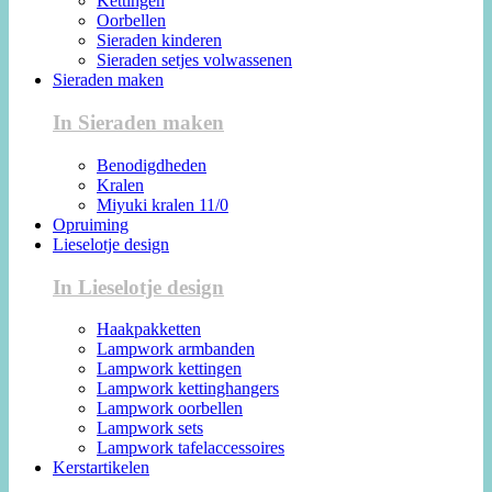
Kettingen
Oorbellen
Sieraden kinderen
Sieraden setjes volwassenen
Sieraden maken
In Sieraden maken
Benodigdheden
Kralen
Miyuki kralen 11/0
Opruiming
Lieselotje design
In Lieselotje design
Haakpakketten
Lampwork armbanden
Lampwork kettingen
Lampwork kettinghangers
Lampwork oorbellen
Lampwork sets
Lampwork tafelaccessoires
Kerstartikelen