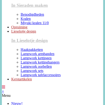
In Sieraden maken
Benodigdheden
Kralen
Miyuki kralen 11/0
Opruiming
Lieselotje design
In Lieselotje design
Haakpakketten
Lampwork armbanden
Lampwork kettingen
Lampwork kettinghangers
Lampwork oorbellen
Lampwork sets
Lampwork tafelaccessoires
Kerstartikelen
×
Menu
Nieuw!