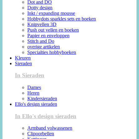
Dot and DO
Dotty design
Inkt / expanding mousse
Hobbydots sparkles sets en boeken
Knipvellen 3D
Push out vellen en boeken
Papier en enveloppen
Stitch and Do
overige artikelen
Specialties hobbyboeken
Kleuren
Sieraden
In Sieraden
Dames
Heren
Kindersieraden
Ello's design sieraden
In Ello's design sieraden
Armband volwassenen
Clipoorbellen