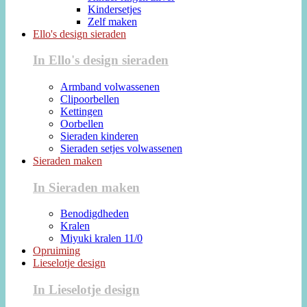
Kindersetjes
Zelf maken
Ello's design sieraden
In Ello's design sieraden
Armband volwassenen
Clipoorbellen
Kettingen
Oorbellen
Sieraden kinderen
Sieraden setjes volwassenen
Sieraden maken
In Sieraden maken
Benodigdheden
Kralen
Miyuki kralen 11/0
Opruiming
Lieselotje design
In Lieselotje design