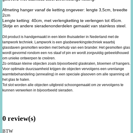
Afmeting hanger vanaf de ketting ongeveer: lengte 3,5cm, breedte
2cm
Lengte ketting: 40cm, met verlengketting te verlengen tot 45cm.
Slotje en andere sieradenonderdelen gemaakt van stainless steel.
Dit product is handgemaakt in een klein thuisatelier in Nederland met de
lampwork techniek. Lampwork is een glasbewerkingstechniek waarbij
glasstaven gesmolten worden met behulp van een brander. Het gesmolten glas
wordt gevormd rondom een rvs staaf of pin en wordt zorgvuldig gebeeldhouwd
om unieke ontwerpen te creëren.
Zo ontstaan kleine objecten zoals bijvoorbeeld glaskralen, bloemen of hangers.
Voor optimale duurzaamheid krijgen de objecten vervolgens een urenlange
warmtebehandeling (annealing) in een speciale glasoven om alle spanning uit
het glas te halen.
Tot slot worden alle objecten uitgbreid schoongemaakt om ze vervolgens te
kunnen verwerken in bijvoorbeeld sieraden.
0 review(s)
BTW