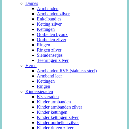
Dames
Armbanden
Armbanden zilver
Enkelbandjes
Ketting zilver
Kettingen
Oorbellen byoux
Oorbellen zilver
Ringen
Ringen zilver
Sieradensetjes
Teenringen zilver
Heren
Armbanden RVS (stainless steel)
Armband leer
Kettingen
Ringen
Kindersieraden
K3 sieraden
Kinder armbanden
Kinder armbanden zilver
Kinder kettingen
Kinder kettingen zilver
Kinder oorbellen zilver
Kinder ringen zilver