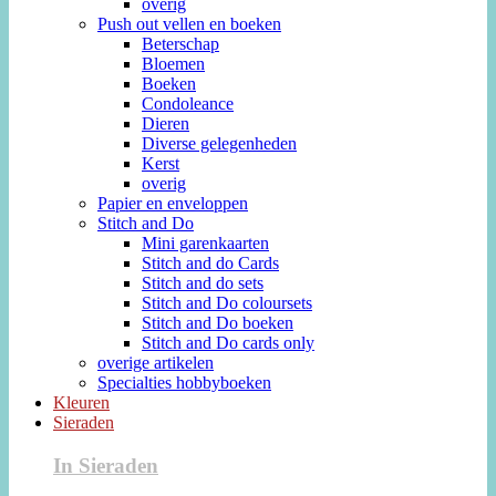
overig
Push out vellen en boeken
Beterschap
Bloemen
Boeken
Condoleance
Dieren
Diverse gelegenheden
Kerst
overig
Papier en enveloppen
Stitch and Do
Mini garenkaarten
Stitch and do Cards
Stitch and do sets
Stitch and Do coloursets
Stitch and Do boeken
Stitch and Do cards only
overige artikelen
Specialties hobbyboeken
Kleuren
Sieraden
In Sieraden