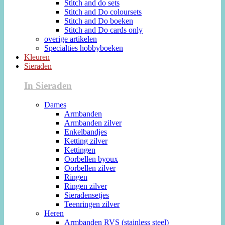
Stitch and do sets
Stitch and Do coloursets
Stitch and Do boeken
Stitch and Do cards only
overige artikelen
Specialties hobbyboeken
Kleuren
Sieraden
In Sieraden
Dames
Armbanden
Armbanden zilver
Enkelbandjes
Ketting zilver
Kettingen
Oorbellen byoux
Oorbellen zilver
Ringen
Ringen zilver
Sieradensetjes
Teenringen zilver
Heren
Armbanden RVS (stainless steel)