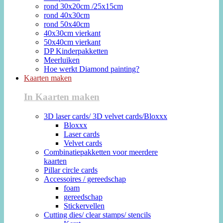
rond 30x20cm /25x15cm
rond 40x30cm
rond 50x40cm
40x30cm vierkant
50x40cm vierkant
DP Kinderpakketten
Meerluiken
Hoe werkt Diamond painting?
Kaarten maken
In Kaarten maken
3D laser cards/ 3D velvet cards/Bloxxx
Bloxxx
Laser cards
Velvet cards
Combinatiepakketten voor meerdere
kaarten
Pillar circle cards
Accessoires / gereedschap
foam
gereedschap
Stickervellen
Cutting dies/ clear stamps/ stencils