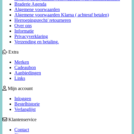
Braderie Agenda
Algemene voorwaarden
Algemene voorwaarden Klarna ( achteraf betalen)
Herroepingsrecht/ retourneren
Over ons
Informatie
Privacyverklaring
Verzending en betaling.
Extra
Merken
Cadeaubon
Aanbiedingen
Links
Mijn account
Inloggen
Bestelhistorie
Verlanglijst
Klantenservice
Contact