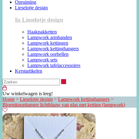
Opruiming
Lieselotje design
In Lieselotje design
Haakpakketten
Lampwork armbanden
Lampwork kettingen
Lampwork kettinghangers
Lampwork oorbellen
Lampwork sets
Lampwork tafelaccessoires
Kerstartikelen
Zoeken
Uw winkelwagen is leeg!
Home
>
Lieselotje design
>
Lampwork kettinghangers
>
Bloemknophanger lichtblauw van glas met ketting (lampwork)