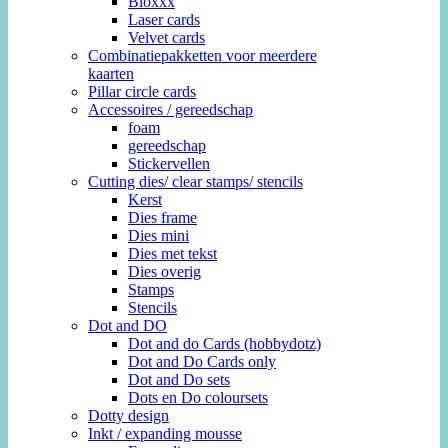
Bloxxx
Laser cards
Velvet cards
Combinatiepakketten voor meerdere
kaarten
Pillar circle cards
Accessoires / gereedschap
foam
gereedschap
Stickervellen
Cutting dies/ clear stamps/ stencils
Kerst
Dies frame
Dies mini
Dies met tekst
Dies overig
Stamps
Stencils
Dot and DO
Dot and do Cards (hobbydotz)
Dot and Do Cards only
Dot and Do sets
Dots en Do coloursets
Dotty design
Inkt / expanding mousse