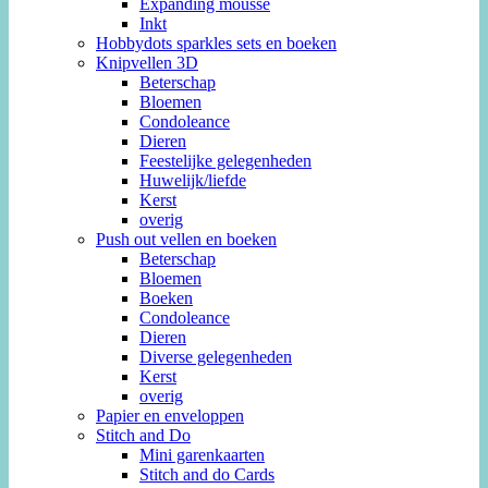
Expanding mousse
Inkt
Hobbydots sparkles sets en boeken
Knipvellen 3D
Beterschap
Bloemen
Condoleance
Dieren
Feestelijke gelegenheden
Huwelijk/liefde
Kerst
overig
Push out vellen en boeken
Beterschap
Bloemen
Boeken
Condoleance
Dieren
Diverse gelegenheden
Kerst
overig
Papier en enveloppen
Stitch and Do
Mini garenkaarten
Stitch and do Cards