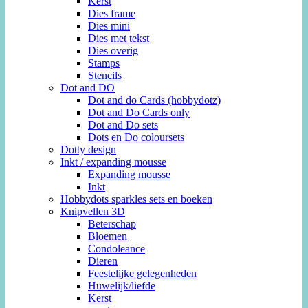
Kerst
Dies frame
Dies mini
Dies met tekst
Dies overig
Stamps
Stencils
Dot and DO
Dot and do Cards (hobbydotz)
Dot and Do Cards only
Dot and Do sets
Dots en Do coloursets
Dotty design
Inkt / expanding mousse
Expanding mousse
Inkt
Hobbydots sparkles sets en boeken
Knipvellen 3D
Beterschap
Bloemen
Condoleance
Dieren
Feestelijke gelegenheden
Huwelijk/liefde
Kerst