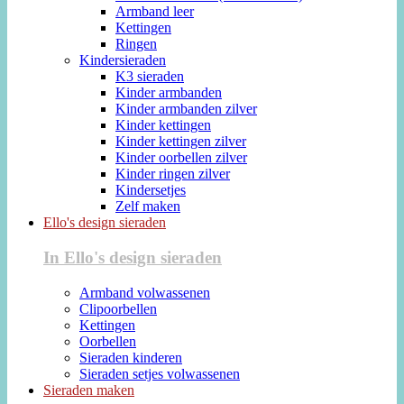
Armband leer
Kettingen
Ringen
Kindersieraden
K3 sieraden
Kinder armbanden
Kinder armbanden zilver
Kinder kettingen
Kinder kettingen zilver
Kinder oorbellen zilver
Kinder ringen zilver
Kindersetjes
Zelf maken
Ello's design sieraden
In Ello's design sieraden
Armband volwassenen
Clipoorbellen
Kettingen
Oorbellen
Sieraden kinderen
Sieraden setjes volwassenen
Sieraden maken