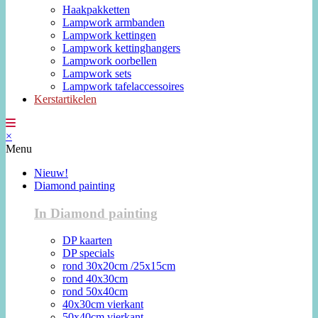
Haakpakketten
Lampwork armbanden
Lampwork kettingen
Lampwork kettinghangers
Lampwork oorbellen
Lampwork sets
Lampwork tafelaccessoires
Kerstartikelen
×
Menu
Nieuw!
Diamond painting
In Diamond painting
DP kaarten
DP specials
rond 30x20cm /25x15cm
rond 40x30cm
rond 50x40cm
40x30cm vierkant
50x40cm vierkant