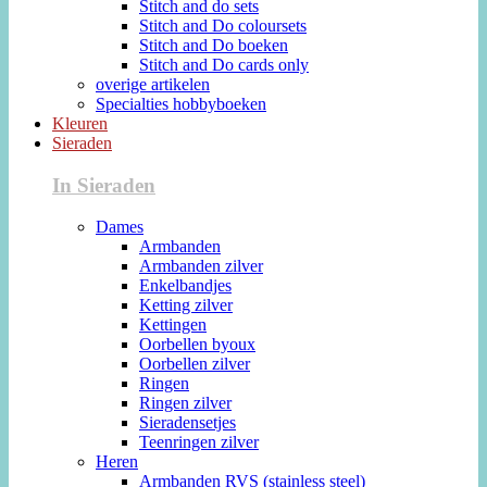
Stitch and do sets
Stitch and Do coloursets
Stitch and Do boeken
Stitch and Do cards only
overige artikelen
Specialties hobbyboeken
Kleuren
Sieraden
In Sieraden
Dames
Armbanden
Armbanden zilver
Enkelbandjes
Ketting zilver
Kettingen
Oorbellen byoux
Oorbellen zilver
Ringen
Ringen zilver
Sieradensetjes
Teenringen zilver
Heren
Armbanden RVS (stainless steel)