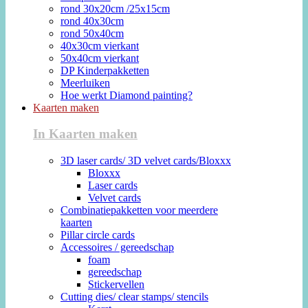
rond 30x20cm /25x15cm
rond 40x30cm
rond 50x40cm
40x30cm vierkant
50x40cm vierkant
DP Kinderpakketten
Meerluiken
Hoe werkt Diamond painting?
Kaarten maken
In Kaarten maken
3D laser cards/ 3D velvet cards/Bloxxx
Bloxxx
Laser cards
Velvet cards
Combinatiepakketten voor meerdere
kaarten
Pillar circle cards
Accessoires / gereedschap
foam
gereedschap
Stickervellen
Cutting dies/ clear stamps/ stencils