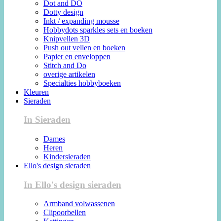
Dot and DO
Dotty design
Inkt / expanding mousse
Hobbydots sparkles sets en boeken
Knipvellen 3D
Push out vellen en boeken
Papier en enveloppen
Stitch and Do
overige artikelen
Specialties hobbyboeken
Kleuren
Sieraden
In Sieraden
Dames
Heren
Kindersieraden
Ello's design sieraden
In Ello's design sieraden
Armband volwassenen
Clipoorbellen