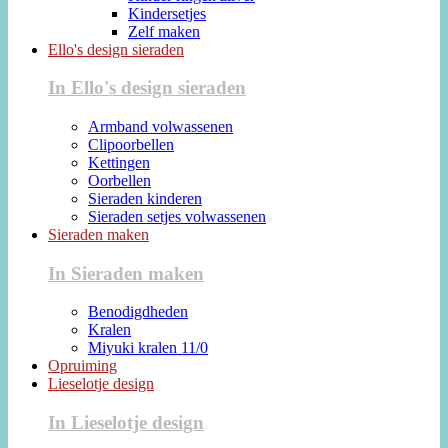
Kindersetjes
Zelf maken
Ello's design sieraden
In Ello's design sieraden
Armband volwassenen
Clipoorbellen
Kettingen
Oorbellen
Sieraden kinderen
Sieraden setjes volwassenen
Sieraden maken
In Sieraden maken
Benodigdheden
Kralen
Miyuki kralen 11/0
Opruiming
Lieselotje design
In Lieselotje design