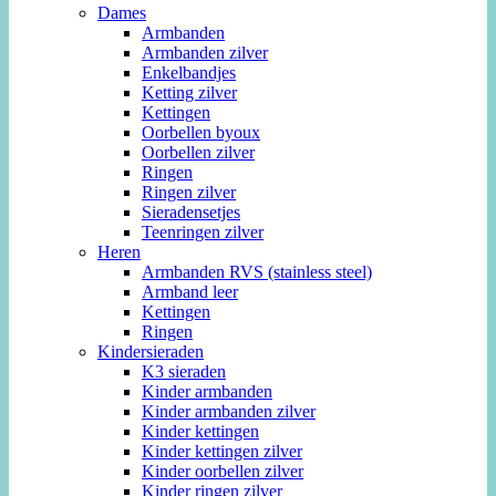
Dames
Armbanden
Armbanden zilver
Enkelbandjes
Ketting zilver
Kettingen
Oorbellen byoux
Oorbellen zilver
Ringen
Ringen zilver
Sieradensetjes
Teenringen zilver
Heren
Armbanden RVS (stainless steel)
Armband leer
Kettingen
Ringen
Kindersieraden
K3 sieraden
Kinder armbanden
Kinder armbanden zilver
Kinder kettingen
Kinder kettingen zilver
Kinder oorbellen zilver
Kinder ringen zilver