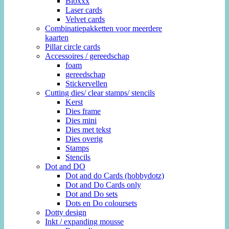
Bloxxx
Laser cards
Velvet cards
Combinatiepakketten voor meerdere
kaarten
Pillar circle cards
Accessoires / gereedschap
foam
gereedschap
Stickervellen
Cutting dies/ clear stamps/ stencils
Kerst
Dies frame
Dies mini
Dies met tekst
Dies overig
Stamps
Stencils
Dot and DO
Dot and do Cards (hobbydotz)
Dot and Do Cards only
Dot and Do sets
Dots en Do coloursets
Dotty design
Inkt / expanding mousse