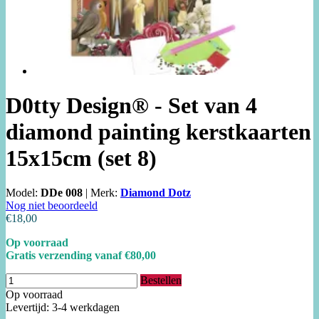
D0tty Design® - Set van 4
diamond painting kerstkaarten
15x15cm (set 8)
Model:
DDe 008
|
Merk:
Diamond Dotz
Nog niet beoordeeld
€18,00
Op voorraad
Gratis verzending vanaf €80,00
Bestellen
Op voorraad
Levertijd: 3-4 werkdagen