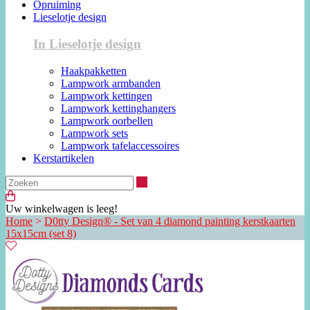
Opruiming
Lieselotje design
In Lieselotje design
Haakpakketten
Lampwork armbanden
Lampwork kettingen
Lampwork kettinghangers
Lampwork oorbellen
Lampwork sets
Lampwork tafelaccessoires
Kerstartikelen
Zoeken
Uw winkelwagen is leeg!
Home
>
D0tty Design® - Set van 4 diamond painting kerstkaarten
15x15cm (set 8)