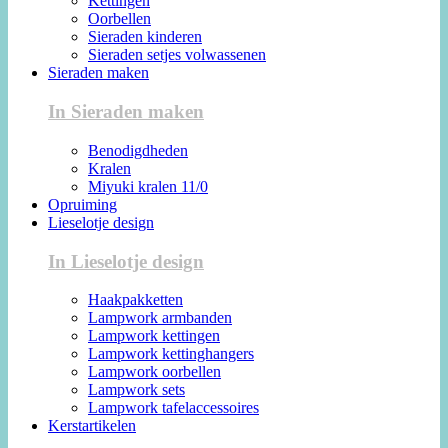
Kettingen
Oorbellen
Sieraden kinderen
Sieraden setjes volwassenen
Sieraden maken
In Sieraden maken
Benodigdheden
Kralen
Miyuki kralen 11/0
Opruiming
Lieselotje design
In Lieselotje design
Haakpakketten
Lampwork armbanden
Lampwork kettingen
Lampwork kettinghangers
Lampwork oorbellen
Lampwork sets
Lampwork tafelaccessoires
Kerstartikelen