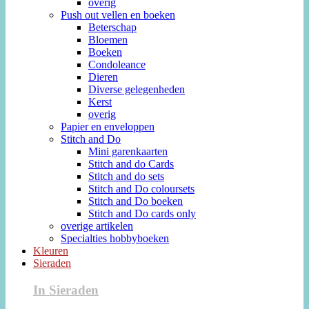
overig
Push out vellen en boeken
Beterschap
Bloemen
Boeken
Condoleance
Dieren
Diverse gelegenheden
Kerst
overig
Papier en enveloppen
Stitch and Do
Mini garenkaarten
Stitch and do Cards
Stitch and do sets
Stitch and Do coloursets
Stitch and Do boeken
Stitch and Do cards only
overige artikelen
Specialties hobbyboeken
Kleuren
Sieraden
In Sieraden