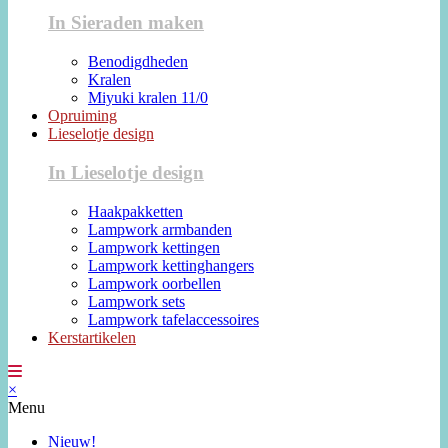
In Sieraden maken
Benodigdheden
Kralen
Miyuki kralen 11/0
Opruiming
Lieselotje design
In Lieselotje design
Haakpakketten
Lampwork armbanden
Lampwork kettingen
Lampwork kettinghangers
Lampwork oorbellen
Lampwork sets
Lampwork tafelaccessoires
Kerstartikelen
×
Menu
Nieuw!