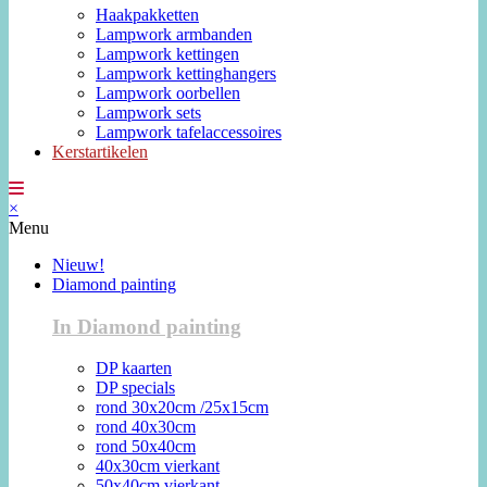
Haakpakketten
Lampwork armbanden
Lampwork kettingen
Lampwork kettinghangers
Lampwork oorbellen
Lampwork sets
Lampwork tafelaccessoires
Kerstartikelen
×
Menu
Nieuw!
Diamond painting
In Diamond painting
DP kaarten
DP specials
rond 30x20cm /25x15cm
rond 40x30cm
rond 50x40cm
40x30cm vierkant
50x40cm vierkant