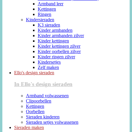
Armband leer
Kettingen
Ringen
Kindersieraden
K3 sieraden
Kinder armbanden
Kinder armbanden zilver
Kinder kettingen
Kinder kettingen zilver
Kinder oorbellen zilver
Kinder ringen zilver
Kindersetjes
Zelf maken
Ello's design sieraden
In Ello's design sieraden
Armband volwassenen
Clipoorbellen
Kettingen
Oorbellen
Sieraden kinderen
Sieraden setjes volwassenen
Sieraden maken