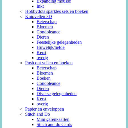
Expanding mousse
Inkt
Hobbydots sparkles sets en boeken
Knipvellen 3D
Beterschap
Bloemen
Condoleance
Dieren
Feestelijke gelegenheden
Huwelijk/liefde
Kerst
overig
Push out vellen en boeken
Beterschap
Bloemen
Boeken
Condoleance
Dieren
Diverse gelegenheden
Kerst
overig
Papier en enveloppen
Stitch and Do
Mini garenkaarten
Stitch and do Cards