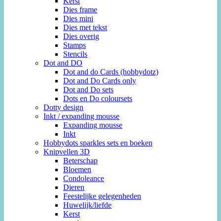
Kerst
Dies frame
Dies mini
Dies met tekst
Dies overig
Stamps
Stencils
Dot and DO
Dot and do Cards (hobbydotz)
Dot and Do Cards only
Dot and Do sets
Dots en Do coloursets
Dotty design
Inkt / expanding mousse
Expanding mousse
Inkt
Hobbydots sparkles sets en boeken
Knipvellen 3D
Beterschap
Bloemen
Condoleance
Dieren
Feestelijke gelegenheden
Huwelijk/liefde
Kerst