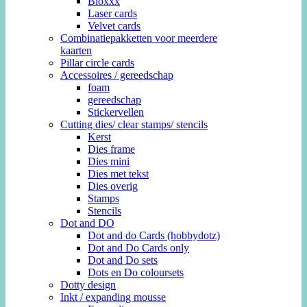
Bloxxx
Laser cards
Velvet cards
Combinatiepakketten voor meerdere
kaarten
Pillar circle cards
Accessoires / gereedschap
foam
gereedschap
Stickervellen
Cutting dies/ clear stamps/ stencils
Kerst
Dies frame
Dies mini
Dies met tekst
Dies overig
Stamps
Stencils
Dot and DO
Dot and do Cards (hobbydotz)
Dot and Do Cards only
Dot and Do sets
Dots en Do coloursets
Dotty design
Inkt / expanding mousse