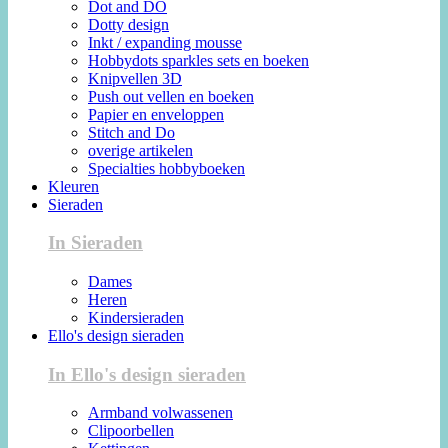
Dot and DO
Dotty design
Inkt / expanding mousse
Hobbydots sparkles sets en boeken
Knipvellen 3D
Push out vellen en boeken
Papier en enveloppen
Stitch and Do
overige artikelen
Specialties hobbyboeken
Kleuren
Sieraden
In Sieraden
Dames
Heren
Kindersieraden
Ello's design sieraden
In Ello's design sieraden
Armband volwassenen
Clipoorbellen