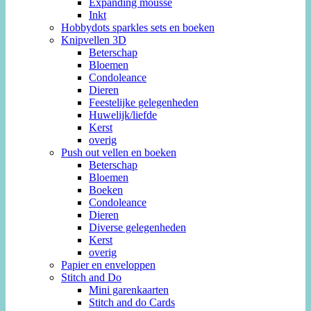
Expanding mousse
Inkt
Hobbydots sparkles sets en boeken
Knipvellen 3D
Beterschap
Bloemen
Condoleance
Dieren
Feestelijke gelegenheden
Huwelijk/liefde
Kerst
overig
Push out vellen en boeken
Beterschap
Bloemen
Boeken
Condoleance
Dieren
Diverse gelegenheden
Kerst
overig
Papier en enveloppen
Stitch and Do
Mini garenkaarten
Stitch and do Cards