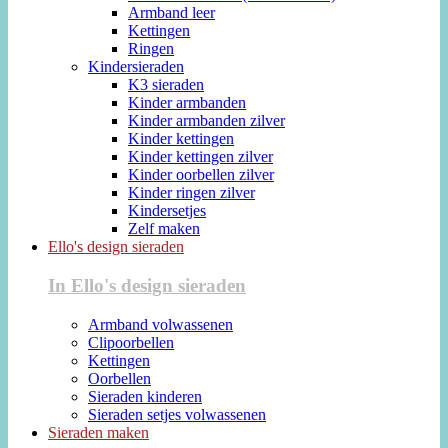
Armband leer
Kettingen
Ringen
Kindersieraden
K3 sieraden
Kinder armbanden
Kinder armbanden zilver
Kinder kettingen
Kinder kettingen zilver
Kinder oorbellen zilver
Kinder ringen zilver
Kindersetjes
Zelf maken
Ello's design sieraden
In Ello's design sieraden
Armband volwassenen
Clipoorbellen
Kettingen
Oorbellen
Sieraden kinderen
Sieraden setjes volwassenen
Sieraden maken