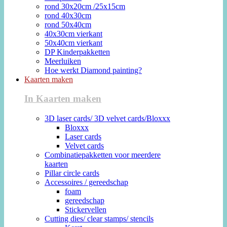
rond 30x20cm /25x15cm
rond 40x30cm
rond 50x40cm
40x30cm vierkant
50x40cm vierkant
DP Kinderpakketten
Meerluiken
Hoe werkt Diamond painting?
Kaarten maken
In Kaarten maken
3D laser cards/ 3D velvet cards/Bloxxx
Bloxxx
Laser cards
Velvet cards
Combinatiepakketten voor meerdere
kaarten
Pillar circle cards
Accessoires / gereedschap
foam
gereedschap
Stickervellen
Cutting dies/ clear stamps/ stencils