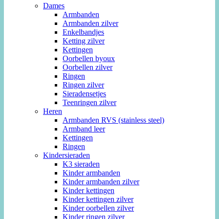
Dames
Armbanden
Armbanden zilver
Enkelbandjes
Ketting zilver
Kettingen
Oorbellen byoux
Oorbellen zilver
Ringen
Ringen zilver
Sieradensetjes
Teenringen zilver
Heren
Armbanden RVS (stainless steel)
Armband leer
Kettingen
Ringen
Kindersieraden
K3 sieraden
Kinder armbanden
Kinder armbanden zilver
Kinder kettingen
Kinder kettingen zilver
Kinder oorbellen zilver
Kinder ringen zilver