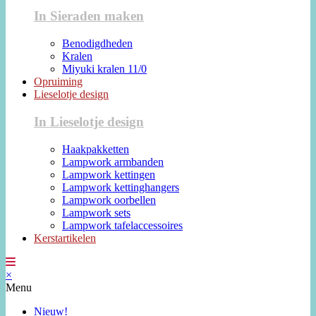
In Sieraden maken
Benodigdheden
Kralen
Miyuki kralen 11/0
Opruiming
Lieselotje design
In Lieselotje design
Haakpakketten
Lampwork armbanden
Lampwork kettingen
Lampwork kettinghangers
Lampwork oorbellen
Lampwork sets
Lampwork tafelaccessoires
Kerstartikelen
×
Menu
Nieuw!