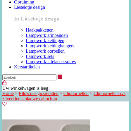
Opruiming
Lieselotje design
In Lieselotje design
Haakpakketten
Lampwork armbanden
Lampwork kettingen
Lampwork kettinghangers
Lampwork oorbellen
Lampwork sets
Lampwork tafelaccessoires
Kerstartikelen
Zoeken
Uw winkelwagen is leeg!
Home
>
Ello's design sieraden
>
Clipoorbellen
>
Clipoorbellen rvs
zilverkleur- blauwe cabochon