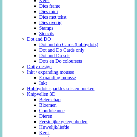
Kerst
Dies frame
Dies mini
Dies met tekst
Dies overig
Stamps
Stencils
Dot and DO
Dot and do Cards (hobbydotz)
Dot and Do Cards only
Dot and Do sets
Dots en Do coloursets
Dotty design
Inkt / expanding mousse
Expanding mousse
Inkt
Hobbydots sparkles sets en boeken
Knipvellen 3D
Beterschap
Bloemen
Condoleance
Dieren
Feestelijke gelegenheden
Huwelijk/liefde
Kerst