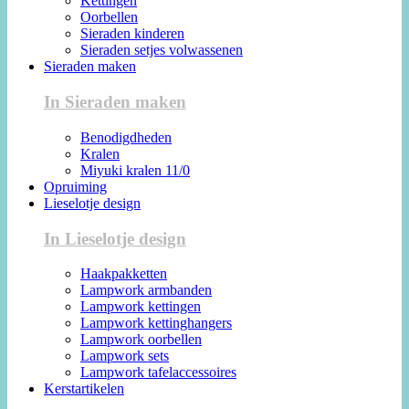
Kettingen
Oorbellen
Sieraden kinderen
Sieraden setjes volwassenen
Sieraden maken
In Sieraden maken
Benodigdheden
Kralen
Miyuki kralen 11/0
Opruiming
Lieselotje design
In Lieselotje design
Haakpakketten
Lampwork armbanden
Lampwork kettingen
Lampwork kettinghangers
Lampwork oorbellen
Lampwork sets
Lampwork tafelaccessoires
Kerstartikelen