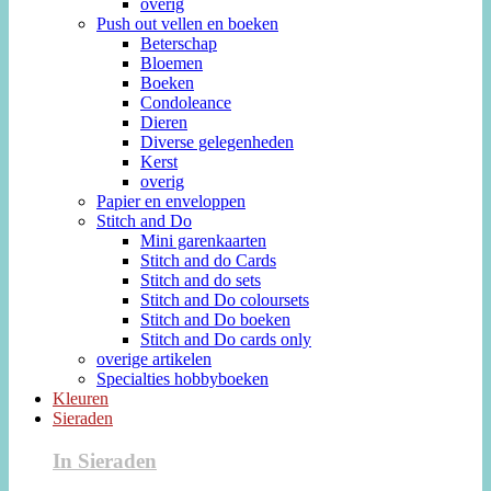
overig
Push out vellen en boeken
Beterschap
Bloemen
Boeken
Condoleance
Dieren
Diverse gelegenheden
Kerst
overig
Papier en enveloppen
Stitch and Do
Mini garenkaarten
Stitch and do Cards
Stitch and do sets
Stitch and Do coloursets
Stitch and Do boeken
Stitch and Do cards only
overige artikelen
Specialties hobbyboeken
Kleuren
Sieraden
In Sieraden