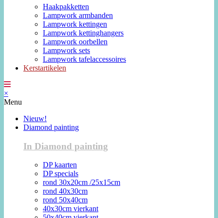
Haakpakketten
Lampwork armbanden
Lampwork kettingen
Lampwork kettinghangers
Lampwork oorbellen
Lampwork sets
Lampwork tafelaccessoires
Kerstartikelen
×
Menu
Nieuw!
Diamond painting
In Diamond painting
DP kaarten
DP specials
rond 30x20cm /25x15cm
rond 40x30cm
rond 50x40cm
40x30cm vierkant
50x40cm vierkant