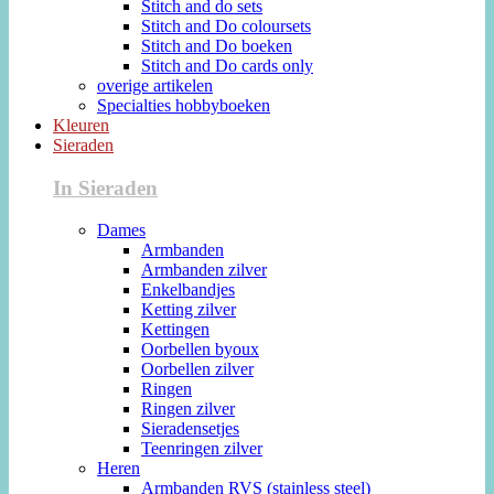
Stitch and do sets
Stitch and Do coloursets
Stitch and Do boeken
Stitch and Do cards only
overige artikelen
Specialties hobbyboeken
Kleuren
Sieraden
In Sieraden
Dames
Armbanden
Armbanden zilver
Enkelbandjes
Ketting zilver
Kettingen
Oorbellen byoux
Oorbellen zilver
Ringen
Ringen zilver
Sieradensetjes
Teenringen zilver
Heren
Armbanden RVS (stainless steel)