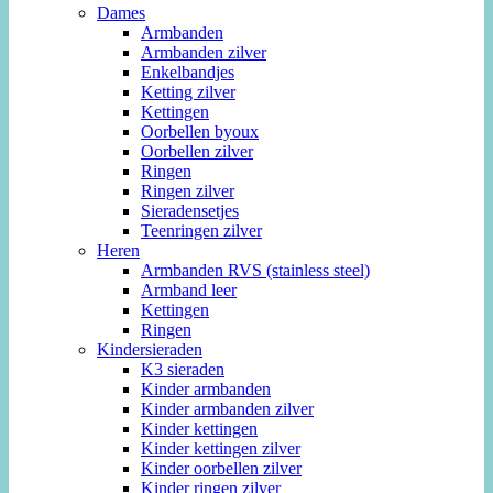
Dames
Armbanden
Armbanden zilver
Enkelbandjes
Ketting zilver
Kettingen
Oorbellen byoux
Oorbellen zilver
Ringen
Ringen zilver
Sieradensetjes
Teenringen zilver
Heren
Armbanden RVS (stainless steel)
Armband leer
Kettingen
Ringen
Kindersieraden
K3 sieraden
Kinder armbanden
Kinder armbanden zilver
Kinder kettingen
Kinder kettingen zilver
Kinder oorbellen zilver
Kinder ringen zilver