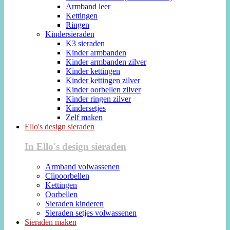
Armband leer
Kettingen
Ringen
Kindersieraden
K3 sieraden
Kinder armbanden
Kinder armbanden zilver
Kinder kettingen
Kinder kettingen zilver
Kinder oorbellen zilver
Kinder ringen zilver
Kindersetjes
Zelf maken
Ello's design sieraden
In Ello's design sieraden
Armband volwassenen
Clipoorbellen
Kettingen
Oorbellen
Sieraden kinderen
Sieraden setjes volwassenen
Sieraden maken