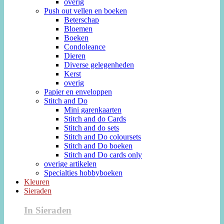
overig
Push out vellen en boeken
Beterschap
Bloemen
Boeken
Condoleance
Dieren
Diverse gelegenheden
Kerst
overig
Papier en enveloppen
Stitch and Do
Mini garenkaarten
Stitch and do Cards
Stitch and do sets
Stitch and Do coloursets
Stitch and Do boeken
Stitch and Do cards only
overige artikelen
Specialties hobbyboeken
Kleuren
Sieraden
In Sieraden