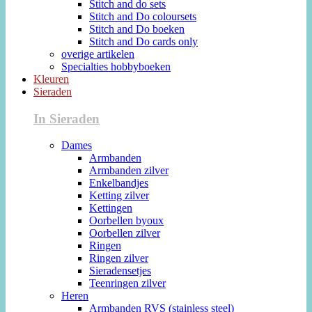
Stitch and do sets
Stitch and Do coloursets
Stitch and Do boeken
Stitch and Do cards only
overige artikelen
Specialties hobbyboeken
Kleuren
Sieraden
In Sieraden
Dames
Armbanden
Armbanden zilver
Enkelbandjes
Ketting zilver
Kettingen
Oorbellen byoux
Oorbellen zilver
Ringen
Ringen zilver
Sieradensetjes
Teenringen zilver
Heren
Armbanden RVS (stainless steel)