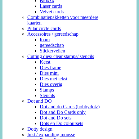
Bloxxx
Laser cards
Velvet cards
Combinatiepakketten voor meerdere
kaarten
Pillar circle cards
Accessoires / gereedschap
foam
gereedschap
Stickervellen
Cutting dies/ clear stamps/ stencils
Kerst
Dies frame
Dies mini
Dies met tekst
Dies overig
Stamps
Stencils
Dot and DO
Dot and do Cards (hobbydotz)
Dot and Do Cards only
Dot and Do sets
Dots en Do coloursets
Dotty design
Inkt / expanding mousse