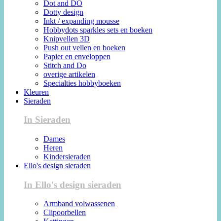
Dot and DO
Dotty design
Inkt / expanding mousse
Hobbydots sparkles sets en boeken
Knipvellen 3D
Push out vellen en boeken
Papier en enveloppen
Stitch and Do
overige artikelen
Specialties hobbyboeken
Kleuren
Sieraden
In Sieraden
Dames
Heren
Kindersieraden
Ello's design sieraden
In Ello's design sieraden
Armband volwassenen
Clipoorbellen