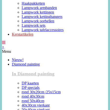
Haakpakketten
Lampwork armbanden
Lampwork kettingen
Lampwork kettinghangers
Lampwork oorbellen
Lampwork sets
Lampwork tafelaccessoires
Kerstartikelen
×
Menu
Nieuw!
Diamond painting
In Diamond painting
DP kaarten
DP specials
rond 30x20cm /25x15cm
rond 40x30cm
rond 50x40cm
40x30cm vierkant
50x40cm vierkant