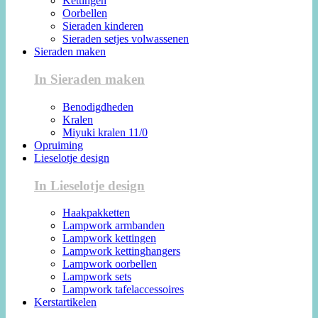
Kettingen
Oorbellen
Sieraden kinderen
Sieraden setjes volwassenen
Sieraden maken
In Sieraden maken
Benodigdheden
Kralen
Miyuki kralen 11/0
Opruiming
Lieselotje design
In Lieselotje design
Haakpakketten
Lampwork armbanden
Lampwork kettingen
Lampwork kettinghangers
Lampwork oorbellen
Lampwork sets
Lampwork tafelaccessoires
Kerstartikelen