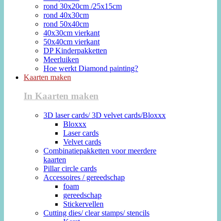
rond 30x20cm /25x15cm
rond 40x30cm
rond 50x40cm
40x30cm vierkant
50x40cm vierkant
DP Kinderpakketten
Meerluiken
Hoe werkt Diamond painting?
Kaarten maken
In Kaarten maken
3D laser cards/ 3D velvet cards/Bloxxx
Bloxxx
Laser cards
Velvet cards
Combinatiepakketten voor meerdere
kaarten
Pillar circle cards
Accessoires / gereedschap
foam
gereedschap
Stickervellen
Cutting dies/ clear stamps/ stencils