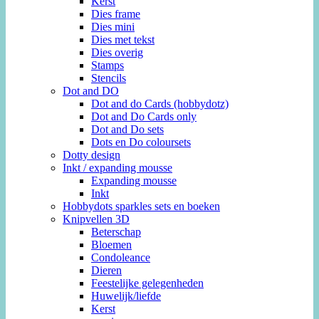
Kerst
Dies frame
Dies mini
Dies met tekst
Dies overig
Stamps
Stencils
Dot and DO
Dot and do Cards (hobbydotz)
Dot and Do Cards only
Dot and Do sets
Dots en Do coloursets
Dotty design
Inkt / expanding mousse
Expanding mousse
Inkt
Hobbydots sparkles sets en boeken
Knipvellen 3D
Beterschap
Bloemen
Condoleance
Dieren
Feestelijke gelegenheden
Huwelijk/liefde
Kerst