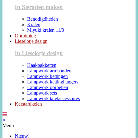
In Sieraden maken
Benodigdheden
Kralen
Miyuki kralen 11/0
Opruiming
Lieselotje design
In Lieselotje design
Haakpakketten
Lampwork armbanden
Lampwork kettingen
Lampwork kettinghangers
Lampwork oorbellen
Lampwork sets
Lampwork tafelaccessoires
Kerstartikelen
×
Menu
Nieuw!