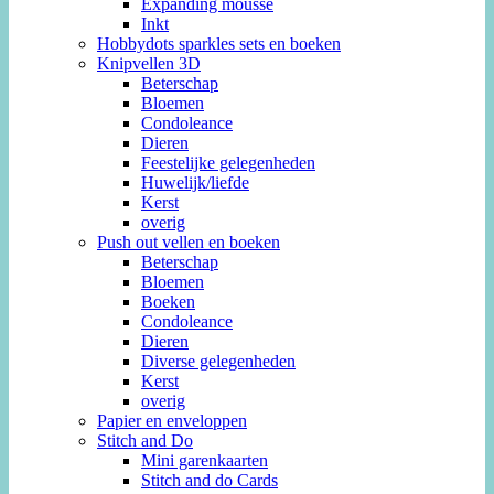
Expanding mousse
Inkt
Hobbydots sparkles sets en boeken
Knipvellen 3D
Beterschap
Bloemen
Condoleance
Dieren
Feestelijke gelegenheden
Huwelijk/liefde
Kerst
overig
Push out vellen en boeken
Beterschap
Bloemen
Boeken
Condoleance
Dieren
Diverse gelegenheden
Kerst
overig
Papier en enveloppen
Stitch and Do
Mini garenkaarten
Stitch and do Cards