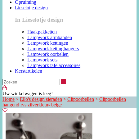
Opruiming
Lieselotje design
In Lieselotje design
Haakpakketten
Lampwork armbanden
Lampwork kettingen
Lampwork kettinghangers
Lampwork oorbellen
Lampwork sets
Lampwork tafelaccessoires
Kerstartikelen
Zoeken
Uw winkelwagen is leeg!
Home
>
Ello's design sieraden
>
Clipoorbellen
>
Clipoorbellen
hangend rvs zilverkleur- beige