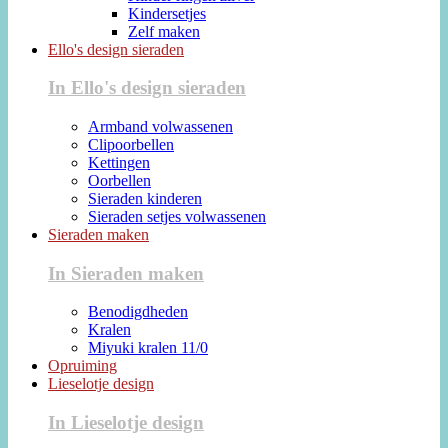
Kindersetjes
Zelf maken
Ello's design sieraden
In Ello's design sieraden
Armband volwassenen
Clipoorbellen
Kettingen
Oorbellen
Sieraden kinderen
Sieraden setjes volwassenen
Sieraden maken
In Sieraden maken
Benodigdheden
Kralen
Miyuki kralen 11/0
Opruiming
Lieselotje design
In Lieselotje design