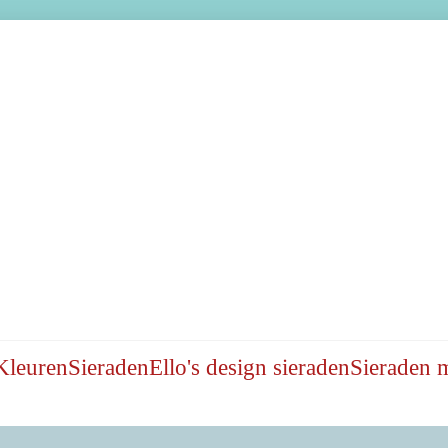
Kleuren
Sieraden
Ello's design sieraden
Sieraden 