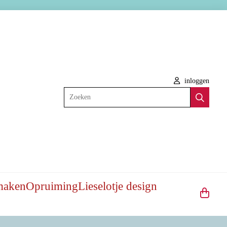
inloggen
Zoeken
maken
Opruiming
Lieselotje design