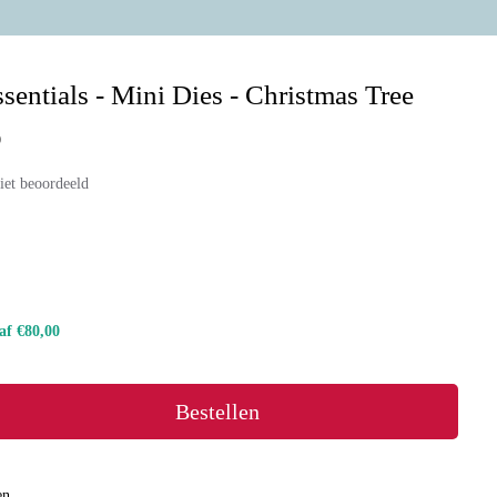
entials - Mini Dies - Christmas Tree
9
iet beoordeeld
naf €80,00
Bestellen
en