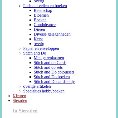
overig
Push out vellen en boeken
Beterschap
Bloemen
Boeken
Condoleance
Dieren
Diverse gelegenheden
Kerst
overig
Papier en enveloppen
Stitch and Do
Mini garenkaarten
Stitch and do Cards
Stitch and do sets
Stitch and Do coloursets
Stitch and Do boeken
Stitch and Do cards only
overige artikelen
Specialties hobbyboeken
Kleuren
Sieraden
In Sieraden