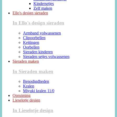
Kindersetjes
Zelf maken
Ello's design sieraden
In Ello's design sieraden
Armband volwassenen
Clipoorbellen
Kettingen
Oorbellen
Sieraden kinderen
Sieraden setjes volwassenen
Sieraden maken
In Sieraden maken
Benodigdheden
Kralen
Miyuki kralen 11/0
Opruiming
Lieselotje design
In Lieselotje design