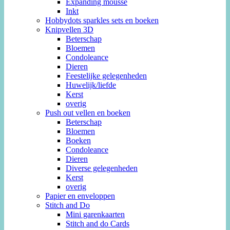
Expanding mousse
Inkt
Hobbydots sparkles sets en boeken
Knipvellen 3D
Beterschap
Bloemen
Condoleance
Dieren
Feestelijke gelegenheden
Huwelijk/liefde
Kerst
overig
Push out vellen en boeken
Beterschap
Bloemen
Boeken
Condoleance
Dieren
Diverse gelegenheden
Kerst
overig
Papier en enveloppen
Stitch and Do
Mini garenkaarten
Stitch and do Cards