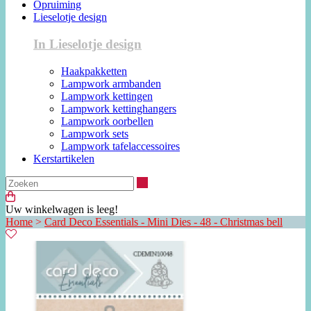
Opruiming
Lieselotje design
In Lieselotje design
Haakpakketten
Lampwork armbanden
Lampwork kettingen
Lampwork kettinghangers
Lampwork oorbellen
Lampwork sets
Lampwork tafelaccessoires
Kerstartikelen
Zoeken
Uw winkelwagen is leeg!
Home
>
Card Deco Essentials - Mini Dies - 48 - Christmas bell