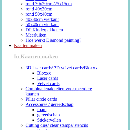
rond 30x20cm /25x15cm
rond 40x30cm
rond 50x40cm
40x30cm vierkant
50x40cm vierkant
DP Kinderpakketten
Meerluiken
Hoe werkt Diamond painting?
Kaarten maken
In Kaarten maken
3D laser cards/ 3D velvet cards/Bloxxx
Bloxxx
Laser cards
Velvet cards
Combinatiepakketten voor meerdere
kaarten
Pillar circle cards
Accessoires / gereedschap
foam
gereedschap
Stickervellen
Cutting dies/ clear stamps/ stencils