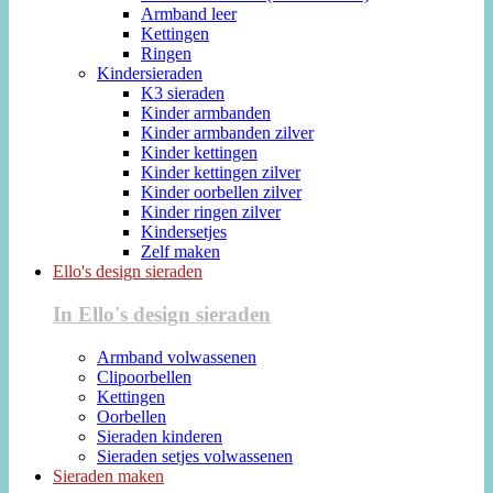
Armband leer
Kettingen
Ringen
Kindersieraden
K3 sieraden
Kinder armbanden
Kinder armbanden zilver
Kinder kettingen
Kinder kettingen zilver
Kinder oorbellen zilver
Kinder ringen zilver
Kindersetjes
Zelf maken
Ello's design sieraden
In Ello's design sieraden
Armband volwassenen
Clipoorbellen
Kettingen
Oorbellen
Sieraden kinderen
Sieraden setjes volwassenen
Sieraden maken