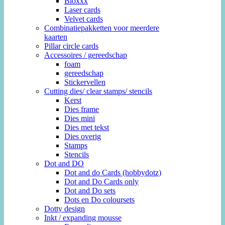
Bloxxx
Laser cards
Velvet cards
Combinatiepakketten voor meerdere
kaarten
Pillar circle cards
Accessoires / gereedschap
foam
gereedschap
Stickervellen
Cutting dies/ clear stamps/ stencils
Kerst
Dies frame
Dies mini
Dies met tekst
Dies overig
Stamps
Stencils
Dot and DO
Dot and do Cards (hobbydotz)
Dot and Do Cards only
Dot and Do sets
Dots en Do coloursets
Dotty design
Inkt / expanding mousse