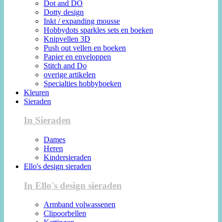
Dot and DO
Dotty design
Inkt / expanding mousse
Hobbydots sparkles sets en boeken
Knipvellen 3D
Push out vellen en boeken
Papier en enveloppen
Stitch and Do
overige artikelen
Specialties hobbyboeken
Kleuren
Sieraden
In Sieraden
Dames
Heren
Kindersieraden
Ello's design sieraden
In Ello's design sieraden
Armband volwassenen
Clipoorbellen