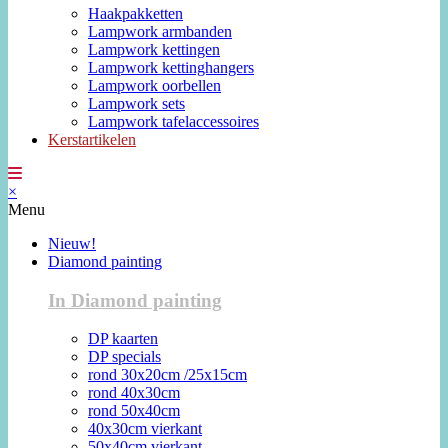
Haakpakketten
Lampwork armbanden
Lampwork kettingen
Lampwork kettinghangers
Lampwork oorbellen
Lampwork sets
Lampwork tafelaccessoires
Kerstartikelen
×
Menu
Nieuw!
Diamond painting
In Diamond painting
DP kaarten
DP specials
rond 30x20cm /25x15cm
rond 40x30cm
rond 50x40cm
40x30cm vierkant
50x40cm vierkant