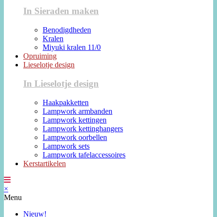
In Sieraden maken
Benodigdheden
Kralen
Miyuki kralen 11/0
Opruiming
Lieselotje design
In Lieselotje design
Haakpakketten
Lampwork armbanden
Lampwork kettingen
Lampwork kettinghangers
Lampwork oorbellen
Lampwork sets
Lampwork tafelaccessoires
Kerstartikelen
×
Menu
Nieuw!