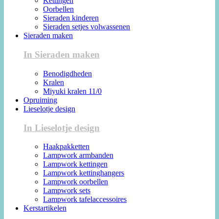
Kettingen
Oorbellen
Sieraden kinderen
Sieraden setjes volwassenen
Sieraden maken
In Sieraden maken
Benodigdheden
Kralen
Miyuki kralen 11/0
Opruiming
Lieselotje design
In Lieselotje design
Haakpakketten
Lampwork armbanden
Lampwork kettingen
Lampwork kettinghangers
Lampwork oorbellen
Lampwork sets
Lampwork tafelaccessoires
Kerstartikelen