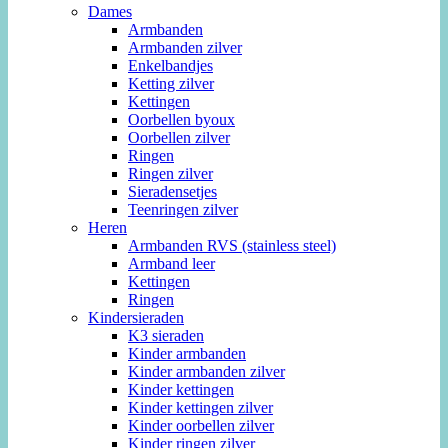
Dames
Armbanden
Armbanden zilver
Enkelbandjes
Ketting zilver
Kettingen
Oorbellen byoux
Oorbellen zilver
Ringen
Ringen zilver
Sieradensetjes
Teenringen zilver
Heren
Armbanden RVS (stainless steel)
Armband leer
Kettingen
Ringen
Kindersieraden
K3 sieraden
Kinder armbanden
Kinder armbanden zilver
Kinder kettingen
Kinder kettingen zilver
Kinder oorbellen zilver
Kinder ringen zilver