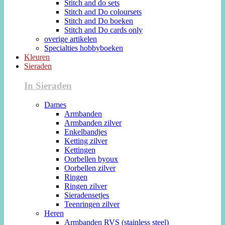
Stitch and do sets
Stitch and Do coloursets
Stitch and Do boeken
Stitch and Do cards only
overige artikelen
Specialties hobbyboeken
Kleuren
Sieraden
In Sieraden
Dames
Armbanden
Armbanden zilver
Enkelbandjes
Ketting zilver
Kettingen
Oorbellen byoux
Oorbellen zilver
Ringen
Ringen zilver
Sieradensetjes
Teenringen zilver
Heren
Armbanden RVS (stainless steel)