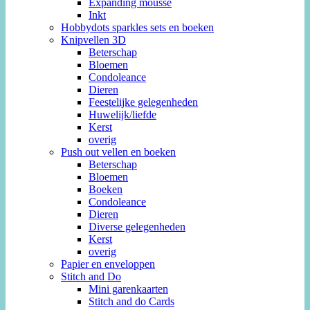
Expanding mousse
Inkt
Hobbydots sparkles sets en boeken
Knipvellen 3D
Beterschap
Bloemen
Condoleance
Dieren
Feestelijke gelegenheden
Huwelijk/liefde
Kerst
overig
Push out vellen en boeken
Beterschap
Bloemen
Boeken
Condoleance
Dieren
Diverse gelegenheden
Kerst
overig
Papier en enveloppen
Stitch and Do
Mini garenkaarten
Stitch and do Cards