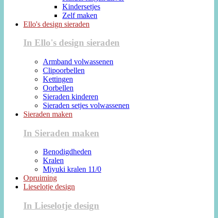
Kindersetjes
Zelf maken
Ello's design sieraden
In Ello's design sieraden
Armband volwassenen
Clipoorbellen
Kettingen
Oorbellen
Sieraden kinderen
Sieraden setjes volwassenen
Sieraden maken
In Sieraden maken
Benodigdheden
Kralen
Miyuki kralen 11/0
Opruiming
Lieselotje design
In Lieselotje design