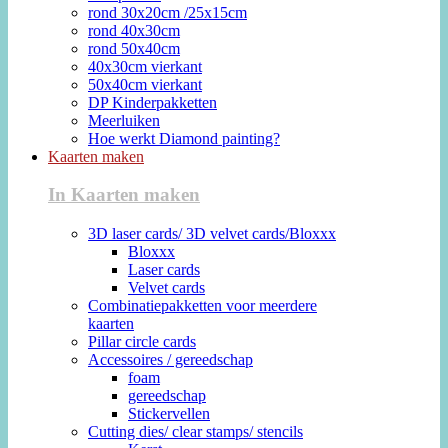
rond 30x20cm /25x15cm
rond 40x30cm
rond 50x40cm
40x30cm vierkant
50x40cm vierkant
DP Kinderpakketten
Meerluiken
Hoe werkt Diamond painting?
Kaarten maken
In Kaarten maken
3D laser cards/ 3D velvet cards/Bloxxx
Bloxxx
Laser cards
Velvet cards
Combinatiepakketten voor meerdere
kaarten
Pillar circle cards
Accessoires / gereedschap
foam
gereedschap
Stickervellen
Cutting dies/ clear stamps/ stencils