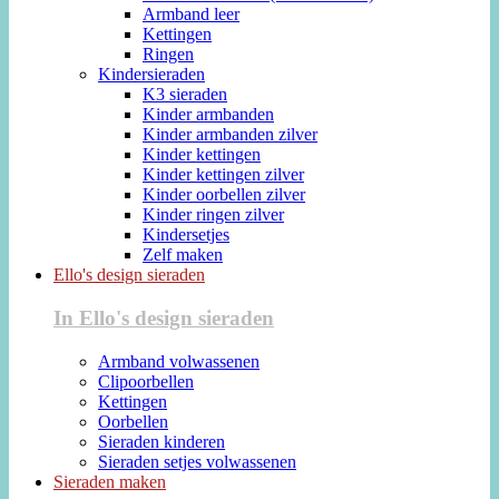
Armband leer
Kettingen
Ringen
Kindersieraden
K3 sieraden
Kinder armbanden
Kinder armbanden zilver
Kinder kettingen
Kinder kettingen zilver
Kinder oorbellen zilver
Kinder ringen zilver
Kindersetjes
Zelf maken
Ello's design sieraden
In Ello's design sieraden
Armband volwassenen
Clipoorbellen
Kettingen
Oorbellen
Sieraden kinderen
Sieraden setjes volwassenen
Sieraden maken