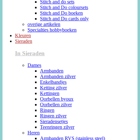
Stitch and do sets
Stitch and Do coloursets
Stitch and Do boeken
Stitch and Do cards only
overige artikelen
Specialties hobbyboeken
Kleuren
Sieraden
In Sieraden
Dames
Armbanden
Armbanden zilver
Enkelbandjes
Ketting zilver
Kettingen
Oorbellen byoux
Oorbellen zilver
Ringen
Ringen zilver
Sieradensetjes
Teenringen zilver
Heren
Armbanden RVS (stainless steel)