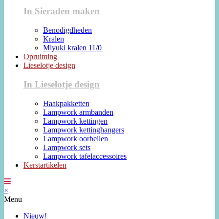
In Sieraden maken
Benodigdheden
Kralen
Miyuki kralen 11/0
Opruiming
Lieselotje design
In Lieselotje design
Haakpakketten
Lampwork armbanden
Lampwork kettingen
Lampwork kettinghangers
Lampwork oorbellen
Lampwork sets
Lampwork tafelaccessoires
Kerstartikelen
×
Menu
Nieuw!