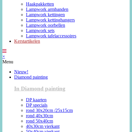
Haakpakketten
Lampwork armbanden
Lampwork kettingen
Lampwork kettinghangers
Lampwork oorbellen
Lampwork sets
Lampwork tafelaccessoires
Kerstartikelen
×
Menu
Nieuw!
Diamond painting
In Diamond painting
DP kaarten
DP specials
rond 30x20cm /25x15cm
rond 40x30cm
rond 50x40cm
40x30cm vierkant
50x40cm vierkant