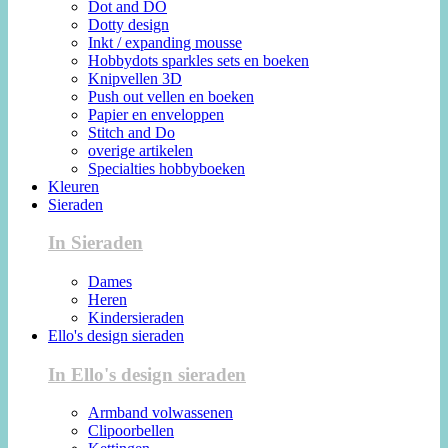
Dot and DO
Dotty design
Inkt / expanding mousse
Hobbydots sparkles sets en boeken
Knipvellen 3D
Push out vellen en boeken
Papier en enveloppen
Stitch and Do
overige artikelen
Specialties hobbyboeken
Kleuren
Sieraden
In Sieraden
Dames
Heren
Kindersieraden
Ello's design sieraden
In Ello's design sieraden
Armband volwassenen
Clipoorbellen