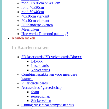
rond 30x20cm /25x15cm
rond 40x30cm
rond 50x40cm
40x30cm vierkant
50x40cm vierkant
DP Kinderpakketten
Meerluiken
Hoe werkt Diamond painting?
Kaarten maken
In Kaarten maken
3D laser cards/ 3D velvet cards/Bloxxx
Bloxxx
Laser cards
Velvet cards
Combinatiepakketten voor meerdere
kaarten
Pillar circle cards
Accessoires / gereedschap
foam
gereedschap
Stickervellen
Cutting dies/ clear stamps/ stencils