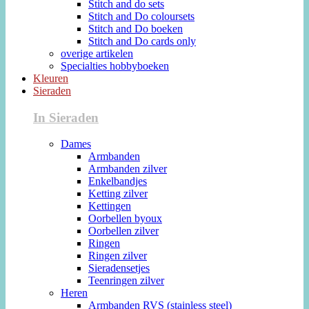
Stitch and do sets
Stitch and Do coloursets
Stitch and Do boeken
Stitch and Do cards only
overige artikelen
Specialties hobbyboeken
Kleuren
Sieraden
In Sieraden
Dames
Armbanden
Armbanden zilver
Enkelbandjes
Ketting zilver
Kettingen
Oorbellen byoux
Oorbellen zilver
Ringen
Ringen zilver
Sieradensetjes
Teenringen zilver
Heren
Armbanden RVS (stainless steel)