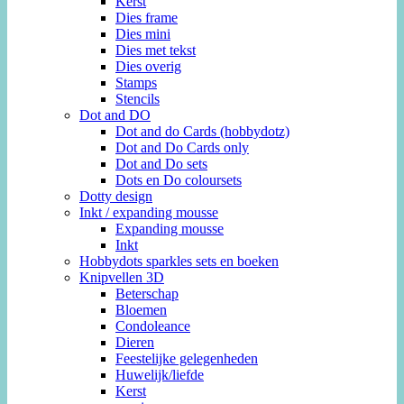
Kerst
Dies frame
Dies mini
Dies met tekst
Dies overig
Stamps
Stencils
Dot and DO
Dot and do Cards (hobbydotz)
Dot and Do Cards only
Dot and Do sets
Dots en Do coloursets
Dotty design
Inkt / expanding mousse
Expanding mousse
Inkt
Hobbydots sparkles sets en boeken
Knipvellen 3D
Beterschap
Bloemen
Condoleance
Dieren
Feestelijke gelegenheden
Huwelijk/liefde
Kerst