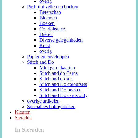
overig
Push out vellen en boeken
Beterschap
Bloemen
Boeken
Condoleance
Dieren
Diverse gelegenheden
Kerst
overig
Papier en enveloppen
Stitch and Do
Mini garenkaarten
Stitch and do Cards
Stitch and do sets
Stitch and Do coloursets
Stitch and Do boeken
Stitch and Do cards only
overige artikelen
Specialties hobbyboeken
Kleuren
Sieraden
In Sieraden