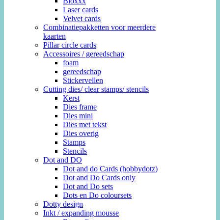
Bloxxx
Laser cards
Velvet cards
Combinatiepakketten voor meerdere
kaarten
Pillar circle cards
Accessoires / gereedschap
foam
gereedschap
Stickervellen
Cutting dies/ clear stamps/ stencils
Kerst
Dies frame
Dies mini
Dies met tekst
Dies overig
Stamps
Stencils
Dot and DO
Dot and do Cards (hobbydotz)
Dot and Do Cards only
Dot and Do sets
Dots en Do coloursets
Dotty design
Inkt / expanding mousse