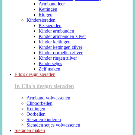
Armband leer
Kettingen
Ringen
Kindersieraden
K3 sieraden
Kinder armbanden
Kinder armbanden zilver
Kinder kettingen
Kinder kettingen zilver
Kinder oorbellen zilver
Kinder ringen zilver
Kindersetjes
Zelf maken
Ello's design sieraden
In Ello's design sieraden
Armband volwassenen
Clipoorbellen
Kettingen
Oorbellen
Sieraden kinderen
Sieraden setjes volwassenen
Sieraden maken