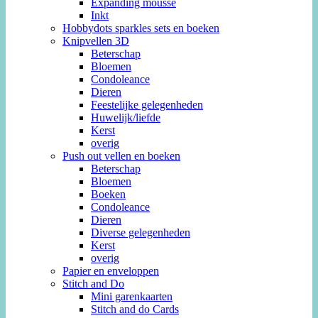
Expanding mousse
Inkt
Hobbydots sparkles sets en boeken
Knipvellen 3D
Beterschap
Bloemen
Condoleance
Dieren
Feestelijke gelegenheden
Huwelijk/liefde
Kerst
overig
Push out vellen en boeken
Beterschap
Bloemen
Boeken
Condoleance
Dieren
Diverse gelegenheden
Kerst
overig
Papier en enveloppen
Stitch and Do
Mini garenkaarten
Stitch and do Cards