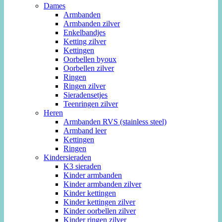
Dames
Armbanden
Armbanden zilver
Enkelbandjes
Ketting zilver
Kettingen
Oorbellen byoux
Oorbellen zilver
Ringen
Ringen zilver
Sieradensetjes
Teenringen zilver
Heren
Armbanden RVS (stainless steel)
Armband leer
Kettingen
Ringen
Kindersieraden
K3 sieraden
Kinder armbanden
Kinder armbanden zilver
Kinder kettingen
Kinder kettingen zilver
Kinder oorbellen zilver
Kinder ringen zilver