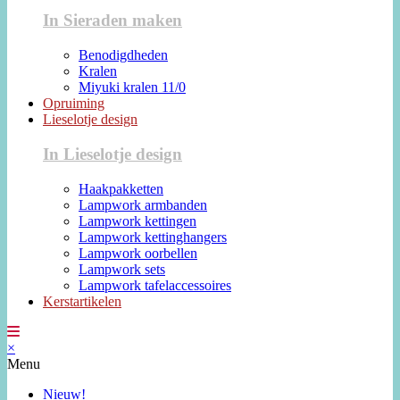
In Sieraden maken
Benodigdheden
Kralen
Miyuki kralen 11/0
Opruiming
Lieselotje design
In Lieselotje design
Haakpakketten
Lampwork armbanden
Lampwork kettingen
Lampwork kettinghangers
Lampwork oorbellen
Lampwork sets
Lampwork tafelaccessoires
Kerstartikelen
×
Menu
Nieuw!