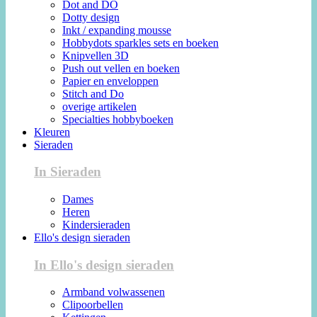
Dot and DO
Dotty design
Inkt / expanding mousse
Hobbydots sparkles sets en boeken
Knipvellen 3D
Push out vellen en boeken
Papier en enveloppen
Stitch and Do
overige artikelen
Specialties hobbyboeken
Kleuren
Sieraden
In Sieraden
Dames
Heren
Kindersieraden
Ello's design sieraden
In Ello's design sieraden
Armband volwassenen
Clipoorbellen