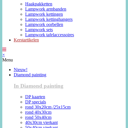
Haakpakketten
Lampwork armbanden
Lampwork kettingen
Lampwork kettinghangers
Lampwork oorbellen
Lampwork sets
Lampwork tafelaccessoires
Kerstartikelen
×
Menu
Nieuw!
Diamond painting
In Diamond painting
DP kaarten
DP specials
rond 30x20cm /25x15cm
rond 40x30cm
rond 50x40cm
40x30cm vierkant
50x40cm vierkant