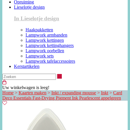
Opruiming
Lieselotje design
In Lieselotje design
Haakpakketten
Lampwork armbanden
Lampwork kettingen
Lampwork kettinghangers
Lampwork oorbellen
Lampwork sets
Lampwork tafelaccessoires
Kerstartikelen
Zoeken
Uw winkelwagen is leeg!
Home
>
Kaarten maken
>
Inkt / expanding mousse
>
Inkt
>
Card
Deco Essentials Fast-Drying Pigment Ink Pearlescent appelgreen