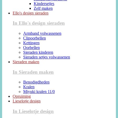
Kindersetjes
Zelf maken
Ello's design sieraden
In Ello's design sieraden
Armband volwassenen
Clipoorbellen
Kettingen
Oorbellen
Sieraden kinderen
Sieraden setjes volwassenen
Sieraden maken
In Sieraden maken
Benodigdheden
Kralen
Miyuki kralen 11/0
Opruiming
Lieselotje design
In Lieselotje design