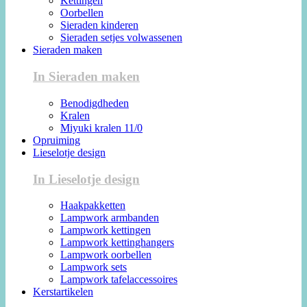
Kettingen
Oorbellen
Sieraden kinderen
Sieraden setjes volwassenen
Sieraden maken
In Sieraden maken
Benodigdheden
Kralen
Miyuki kralen 11/0
Opruiming
Lieselotje design
In Lieselotje design
Haakpakketten
Lampwork armbanden
Lampwork kettingen
Lampwork kettinghangers
Lampwork oorbellen
Lampwork sets
Lampwork tafelaccessoires
Kerstartikelen