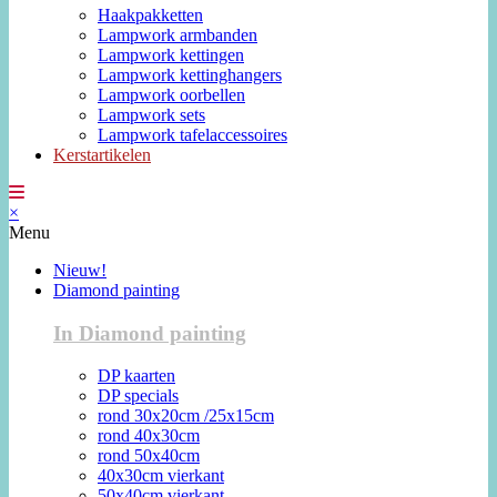
Haakpakketten
Lampwork armbanden
Lampwork kettingen
Lampwork kettinghangers
Lampwork oorbellen
Lampwork sets
Lampwork tafelaccessoires
Kerstartikelen
×
Menu
Nieuw!
Diamond painting
In Diamond painting
DP kaarten
DP specials
rond 30x20cm /25x15cm
rond 40x30cm
rond 50x40cm
40x30cm vierkant
50x40cm vierkant