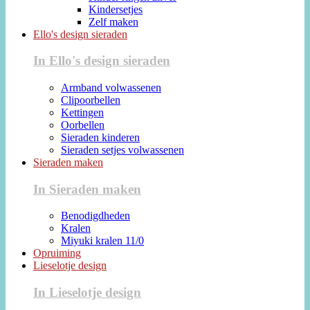
Kindersetjes
Zelf maken
Ello's design sieraden
In Ello's design sieraden
Armband volwassenen
Clipoorbellen
Kettingen
Oorbellen
Sieraden kinderen
Sieraden setjes volwassenen
Sieraden maken
In Sieraden maken
Benodigdheden
Kralen
Miyuki kralen 11/0
Opruiming
Lieselotje design
In Lieselotje design