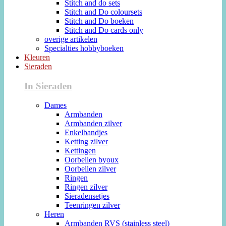
Stitch and do sets
Stitch and Do coloursets
Stitch and Do boeken
Stitch and Do cards only
overige artikelen
Specialties hobbyboeken
Kleuren
Sieraden
In Sieraden
Dames
Armbanden
Armbanden zilver
Enkelbandjes
Ketting zilver
Kettingen
Oorbellen byoux
Oorbellen zilver
Ringen
Ringen zilver
Sieradensetjes
Teenringen zilver
Heren
Armbanden RVS (stainless steel)