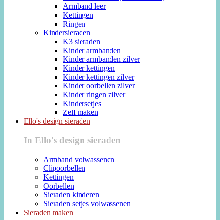
Armband leer
Kettingen
Ringen
Kindersieraden
K3 sieraden
Kinder armbanden
Kinder armbanden zilver
Kinder kettingen
Kinder kettingen zilver
Kinder oorbellen zilver
Kinder ringen zilver
Kindersetjes
Zelf maken
Ello's design sieraden
In Ello's design sieraden
Armband volwassenen
Clipoorbellen
Kettingen
Oorbellen
Sieraden kinderen
Sieraden setjes volwassenen
Sieraden maken