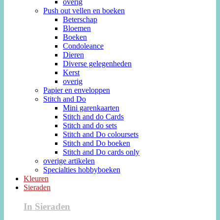
overig
Push out vellen en boeken
Beterschap
Bloemen
Boeken
Condoleance
Dieren
Diverse gelegenheden
Kerst
overig
Papier en enveloppen
Stitch and Do
Mini garenkaarten
Stitch and do Cards
Stitch and do sets
Stitch and Do coloursets
Stitch and Do boeken
Stitch and Do cards only
overige artikelen
Specialties hobbyboeken
Kleuren
Sieraden
In Sieraden