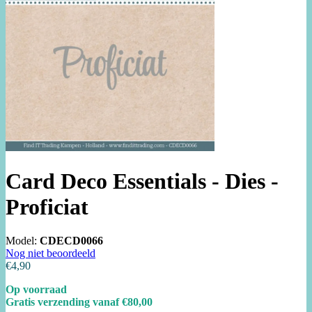
Card Deco Essentials - Dies -
Proficiat
Model:
CDECD0066
Nog niet beoordeeld
€4,90
Op voorraad
Gratis verzending vanaf €80,00