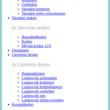
Kettingen
Oorbellen
Sieraden kinderen
Sieraden setjes volwassenen
Sieraden maken
In Sieraden maken
Benodigdheden
Kralen
Miyuki kralen 11/0
Opruiming
Lieselotje design
In Lieselotje design
Haakpakketten
Lampwork armbanden
Lampwork kettingen
Lampwork kettinghangers
Lampwork oorbellen
Lampwork sets
Lampwork tafelaccessoires
Kerstartikelen