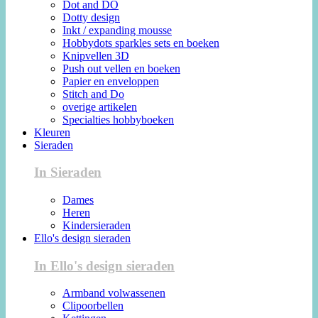
Dot and DO
Dotty design
Inkt / expanding mousse
Hobbydots sparkles sets en boeken
Knipvellen 3D
Push out vellen en boeken
Papier en enveloppen
Stitch and Do
overige artikelen
Specialties hobbyboeken
Kleuren
Sieraden
In Sieraden
Dames
Heren
Kindersieraden
Ello's design sieraden
In Ello's design sieraden
Armband volwassenen
Clipoorbellen