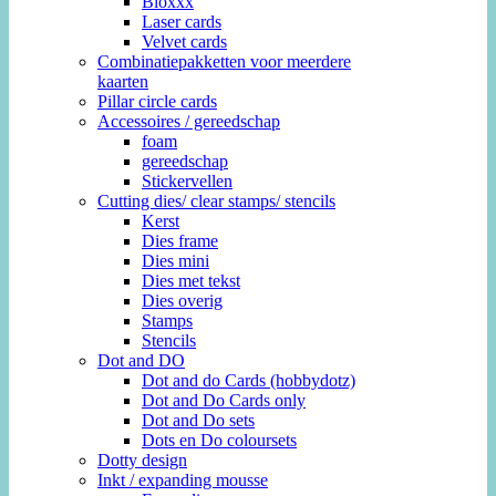
Bloxxx
Laser cards
Velvet cards
Combinatiepakketten voor meerdere
kaarten
Pillar circle cards
Accessoires / gereedschap
foam
gereedschap
Stickervellen
Cutting dies/ clear stamps/ stencils
Kerst
Dies frame
Dies mini
Dies met tekst
Dies overig
Stamps
Stencils
Dot and DO
Dot and do Cards (hobbydotz)
Dot and Do Cards only
Dot and Do sets
Dots en Do coloursets
Dotty design
Inkt / expanding mousse