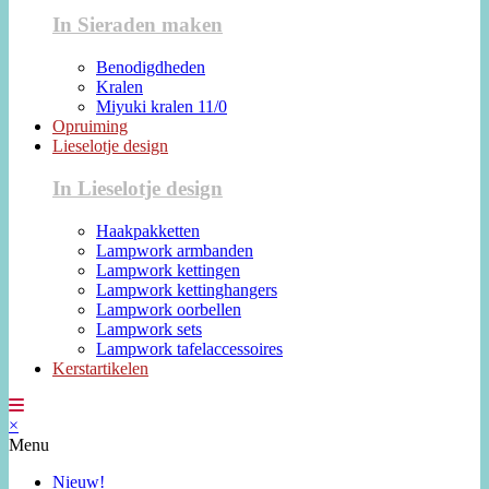
In Sieraden maken
Benodigdheden
Kralen
Miyuki kralen 11/0
Opruiming
Lieselotje design
In Lieselotje design
Haakpakketten
Lampwork armbanden
Lampwork kettingen
Lampwork kettinghangers
Lampwork oorbellen
Lampwork sets
Lampwork tafelaccessoires
Kerstartikelen
×
Menu
Nieuw!