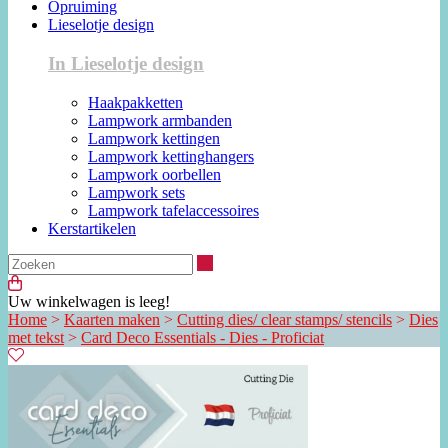
Opruiming
Lieselotje design
In Lieselotje design
Haakpakketten
Lampwork armbanden
Lampwork kettingen
Lampwork kettinghangers
Lampwork oorbellen
Lampwork sets
Lampwork tafelaccessoires
Kerstartikelen
Zoeken
Uw winkelwagen is leeg!
Home
>
Kaarten maken
>
Cutting dies/ clear stamps/ stencils
>
Dies
met tekst
>
Card Deco Essentials - Dies - Proficiat