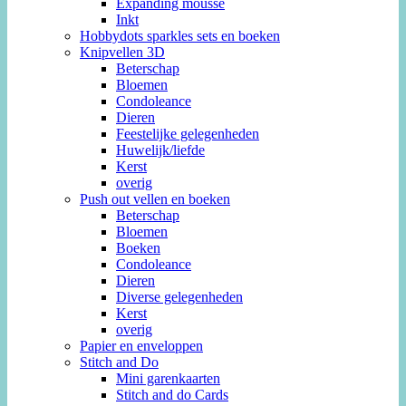
Expanding mousse
Inkt
Hobbydots sparkles sets en boeken
Knipvellen 3D
Beterschap
Bloemen
Condoleance
Dieren
Feestelijke gelegenheden
Huwelijk/liefde
Kerst
overig
Push out vellen en boeken
Beterschap
Bloemen
Boeken
Condoleance
Dieren
Diverse gelegenheden
Kerst
overig
Papier en enveloppen
Stitch and Do
Mini garenkaarten
Stitch and do Cards