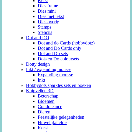
Kerst
Dies frame
Dies mini
Dies met tekst
Dies overig
Stamps
Stencils
Dot and DO
Dot and do Cards (hobbydotz)
Dot and Do Cards only
Dot and Do sets
Dots en Do coloursets
Dotty design
Inkt / expanding mousse
Expanding mousse
Inkt
Hobbydots sparkles sets en boeken
Knipvellen 3D
Beterschap
Bloemen
Condoleance
Dieren
Feestelijke gelegenheden
Huwelijk/liefde
Kerst