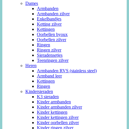
Dames
Armbanden
Armbanden zilver
Enkelbandjes
Ketting zilver
Kettingen
Oorbellen byoux
Oorbellen zilver
Ringen
Ringen zilver
Sieradensetjes
Teenringen zilver
Heren
Armbanden RVS (stainless steel)
Armband leer
Kettingen
Ringen
Kindersieraden
K3 sieraden
Kinder armbanden
Kinder armbanden zilver
Kinder kettingen
Kinder kettingen zilver
Kinder oorbellen zilver
Kinder ringen zilver