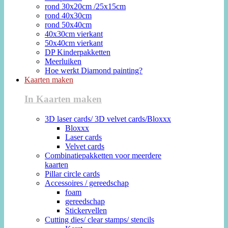
rond 30x20cm /25x15cm
rond 40x30cm
rond 50x40cm
40x30cm vierkant
50x40cm vierkant
DP Kinderpakketten
Meerluiken
Hoe werkt Diamond painting?
Kaarten maken
In Kaarten maken
3D laser cards/ 3D velvet cards/Bloxxx
Bloxxx
Laser cards
Velvet cards
Combinatiepakketten voor meerdere
kaarten
Pillar circle cards
Accessoires / gereedschap
foam
gereedschap
Stickervellen
Cutting dies/ clear stamps/ stencils