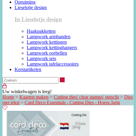
Opruiming
Lieselotje design
In Lieselotje design
Haakpakketten
Lampwork armbanden
Lampwork kettingen
Lampwork kettinghangers
Lampwork oorbellen
Lampwork sets
Lampwork tafelaccessoires
Kerstartikelen
Zoeken
Uw winkelwagen is leeg!
Home
>
Kaarten maken
>
Cutting dies/ clear stamps/ stencils
>
Dies
met tekst
>
Card Deco Essentials - Cutting Dies - Hoera Jarig