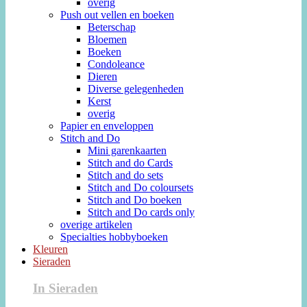
overig
Push out vellen en boeken
Beterschap
Bloemen
Boeken
Condoleance
Dieren
Diverse gelegenheden
Kerst
overig
Papier en enveloppen
Stitch and Do
Mini garenkaarten
Stitch and do Cards
Stitch and do sets
Stitch and Do coloursets
Stitch and Do boeken
Stitch and Do cards only
overige artikelen
Specialties hobbyboeken
Kleuren
Sieraden
In Sieraden