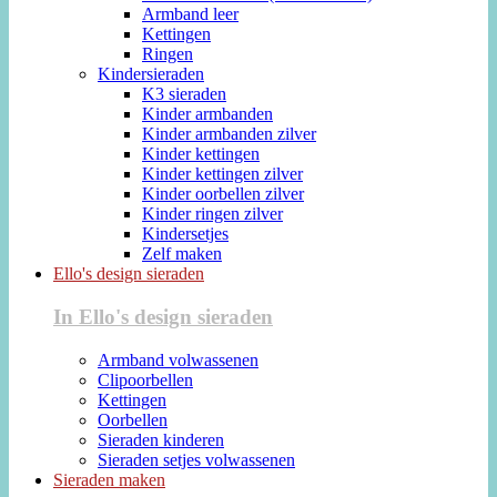
Armband leer
Kettingen
Ringen
Kindersieraden
K3 sieraden
Kinder armbanden
Kinder armbanden zilver
Kinder kettingen
Kinder kettingen zilver
Kinder oorbellen zilver
Kinder ringen zilver
Kindersetjes
Zelf maken
Ello's design sieraden
In Ello's design sieraden
Armband volwassenen
Clipoorbellen
Kettingen
Oorbellen
Sieraden kinderen
Sieraden setjes volwassenen
Sieraden maken