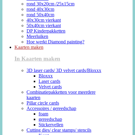
rond 30x20cm /25x15cm
rond 40x30cm
rond 50x40cm
40x30cm vierkant
50x40cm vierkant
DP Kinderpakketten
Meerluiken
Hoe werkt Diamond painting?
Kaarten maken
In Kaarten maken
3D laser cards/ 3D velvet cards/Bloxxx
Bloxxx
Laser cards
Velvet cards
Combinatiepakketten voor meerdere
kaarten
Pillar circle cards
Accessoires / gereedschap
foam
gereedschap
Stickervellen
Cutting dies/ clear stamps/ stencils