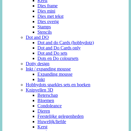
Kerst
Dies frame
Dies mini
Dies met tekst
Dies overig
Stamps
Stencils
Dot and DO
Dot and do Cards (hobbydotz)
Dot and Do Cards only
Dot and Do sets
Dots en Do coloursets
Dotty design
Inkt / expanding mousse
Expanding mousse
Inkt
Hobbydots sparkles sets en boeken
Knipvellen 3D
Beterschap
Bloemen
Condoleance
Dieren
Feestelijke gelegenheden
Huwelijk/liefde
Kerst