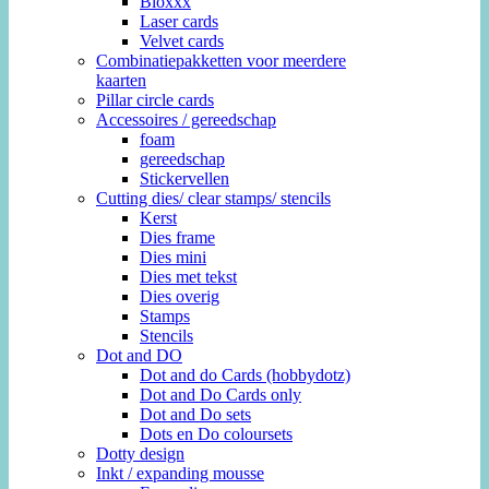
Bloxxx
Laser cards
Velvet cards
Combinatiepakketten voor meerdere
kaarten
Pillar circle cards
Accessoires / gereedschap
foam
gereedschap
Stickervellen
Cutting dies/ clear stamps/ stencils
Kerst
Dies frame
Dies mini
Dies met tekst
Dies overig
Stamps
Stencils
Dot and DO
Dot and do Cards (hobbydotz)
Dot and Do Cards only
Dot and Do sets
Dots en Do coloursets
Dotty design
Inkt / expanding mousse