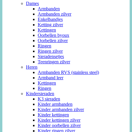
Dames
Armbanden
Armbanden zilver
Enkelbandjes
Ketting zilver
Kettingen
Oorbellen byoux
Oorbellen zilver
Ringen
Ringen zilver
Sieradensetjes
Teenringen zilver
Heren
Armbanden RVS (stainless steel)
Armband leer
Kettingen
Ringen
Kindersieraden
K3 sieraden
Kinder armbanden
Kinder armbanden zilver
Kinder kettingen
Kinder kettingen zilver
Kinder oorbellen zilver
Kinder ringen zilver