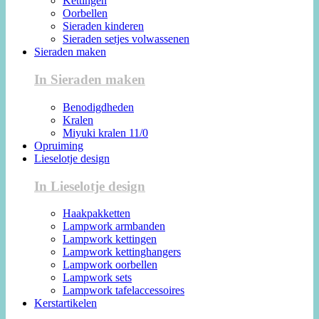
Kettingen
Oorbellen
Sieraden kinderen
Sieraden setjes volwassenen
Sieraden maken
In Sieraden maken
Benodigdheden
Kralen
Miyuki kralen 11/0
Opruiming
Lieselotje design
In Lieselotje design
Haakpakketten
Lampwork armbanden
Lampwork kettingen
Lampwork kettinghangers
Lampwork oorbellen
Lampwork sets
Lampwork tafelaccessoires
Kerstartikelen