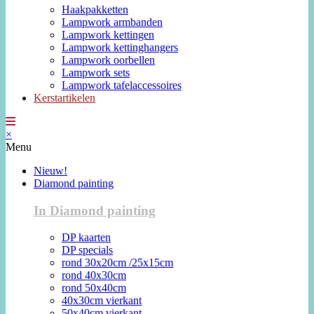
Haakpakketten
Lampwork armbanden
Lampwork kettingen
Lampwork kettinghangers
Lampwork oorbellen
Lampwork sets
Lampwork tafelaccessoires
Kerstartikelen
×
Menu
Nieuw!
Diamond painting
In Diamond painting
DP kaarten
DP specials
rond 30x20cm /25x15cm
rond 40x30cm
rond 50x40cm
40x30cm vierkant
50x40cm vierkant