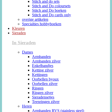
Stitch and do sets
Stitch and Do coloursets
Stitch and Do boeken
Stitch and Do cards only
overige artikelen
Specialties hobbyboeken
Kleuren
Sieraden
In Sieraden
Dames
Armbanden
Armbanden zilver
Enkelbandjes
Ketting zilver
Kettingen
Oorbellen byoux
Oorbellen zilver
Ringen
Ringen zilver
Sieradensetjes
Teenringen zilver
Heren
Armbanden RVS (stainless steel)