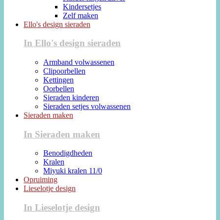
Kindersetjes
Zelf maken
Ello's design sieraden
In Ello's design sieraden
Armband volwassenen
Clipoorbellen
Kettingen
Oorbellen
Sieraden kinderen
Sieraden setjes volwassenen
Sieraden maken
In Sieraden maken
Benodigdheden
Kralen
Miyuki kralen 11/0
Opruiming
Lieselotje design
In Lieselotje design