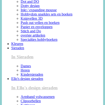
Dot and DO
Dotty design
Inkt / expanding mousse
Hobbydots sparkles sets en boeken
Knipvellen 3D
Push out vellen en boeken
Papier en enveloppen
Stitch and Do
overige artikelen
Specialties hobbyboeken
Kleuren
Sieraden
In Sieraden
Dames
Heren
Kindersieraden
Ello's design sieraden
In Ello's design sieraden
Armband volwassenen
Clipoorbellen