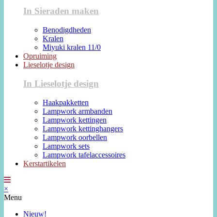
In Sieraden maken
Benodigdheden
Kralen
Miyuki kralen 11/0
Opruiming
Lieselotje design
In Lieselotje design
Haakpakketten
Lampwork armbanden
Lampwork kettingen
Lampwork kettinghangers
Lampwork oorbellen
Lampwork sets
Lampwork tafelaccessoires
Kerstartikelen
×
Menu
Nieuw!