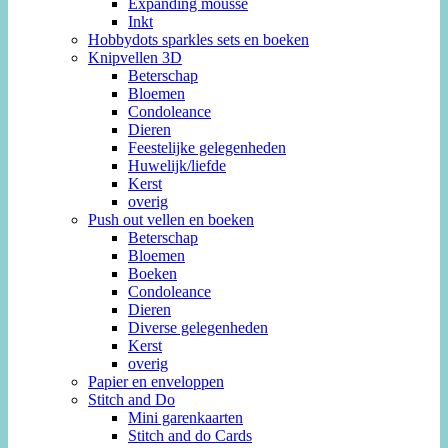
Expanding mousse
Inkt
Hobbydots sparkles sets en boeken
Knipvellen 3D
Beterschap
Bloemen
Condoleance
Dieren
Feestelijke gelegenheden
Huwelijk/liefde
Kerst
overig
Push out vellen en boeken
Beterschap
Bloemen
Boeken
Condoleance
Dieren
Diverse gelegenheden
Kerst
overig
Papier en enveloppen
Stitch and Do
Mini garenkaarten
Stitch and do Cards