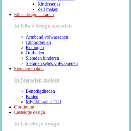
Kindersetjes
Zelf maken
Ello's design sieraden
In Ello's design sieraden
Armband volwassenen
Clipoorbellen
Kettingen
Oorbellen
Sieraden kinderen
Sieraden setjes volwassenen
Sieraden maken
In Sieraden maken
Benodigdheden
Kralen
Miyuki kralen 11/0
Opruiming
Lieselotje design
In Lieselotje design