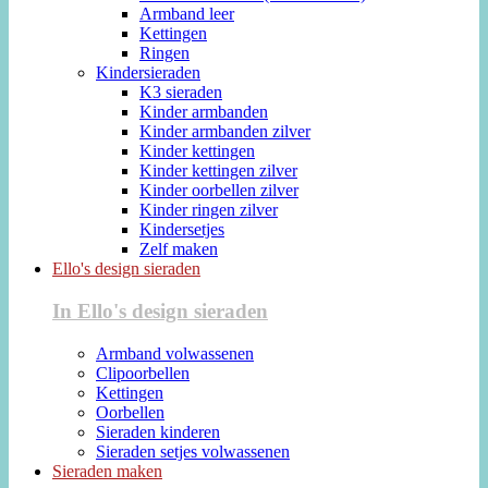
Armband leer
Kettingen
Ringen
Kindersieraden
K3 sieraden
Kinder armbanden
Kinder armbanden zilver
Kinder kettingen
Kinder kettingen zilver
Kinder oorbellen zilver
Kinder ringen zilver
Kindersetjes
Zelf maken
Ello's design sieraden
In Ello's design sieraden
Armband volwassenen
Clipoorbellen
Kettingen
Oorbellen
Sieraden kinderen
Sieraden setjes volwassenen
Sieraden maken