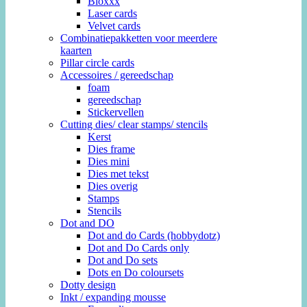
Bloxxx
Laser cards
Velvet cards
Combinatiepakketten voor meerdere
kaarten
Pillar circle cards
Accessoires / gereedschap
foam
gereedschap
Stickervellen
Cutting dies/ clear stamps/ stencils
Kerst
Dies frame
Dies mini
Dies met tekst
Dies overig
Stamps
Stencils
Dot and DO
Dot and do Cards (hobbydotz)
Dot and Do Cards only
Dot and Do sets
Dots en Do coloursets
Dotty design
Inkt / expanding mousse