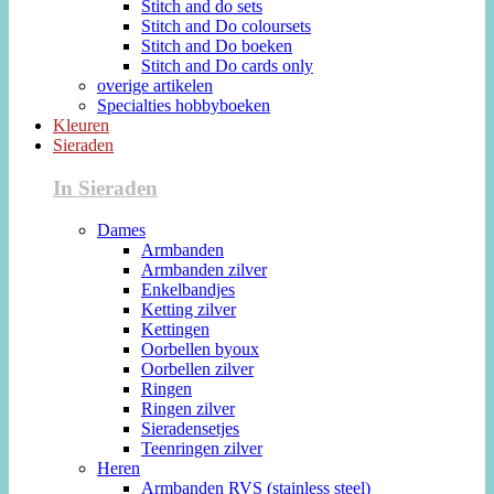
Stitch and do sets
Stitch and Do coloursets
Stitch and Do boeken
Stitch and Do cards only
overige artikelen
Specialties hobbyboeken
Kleuren
Sieraden
In Sieraden
Dames
Armbanden
Armbanden zilver
Enkelbandjes
Ketting zilver
Kettingen
Oorbellen byoux
Oorbellen zilver
Ringen
Ringen zilver
Sieradensetjes
Teenringen zilver
Heren
Armbanden RVS (stainless steel)