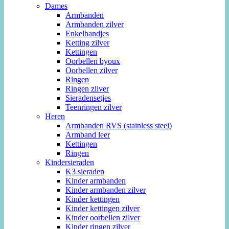
Dames
Armbanden
Armbanden zilver
Enkelbandjes
Ketting zilver
Kettingen
Oorbellen byoux
Oorbellen zilver
Ringen
Ringen zilver
Sieradensetjes
Teenringen zilver
Heren
Armbanden RVS (stainless steel)
Armband leer
Kettingen
Ringen
Kindersieraden
K3 sieraden
Kinder armbanden
Kinder armbanden zilver
Kinder kettingen
Kinder kettingen zilver
Kinder oorbellen zilver
Kinder ringen zilver