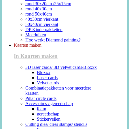
rond 30x20cm /25x15cm
rond 40x30cm
rond 50x40cm
40x30cm vierkant
50x40cm vierkant
DP Kinderpakketten
Meerluiken
Hoe werkt Diamond painting?
Kaarten maken
In Kaarten maken
3D laser cards/ 3D velvet cards/Bloxxx
Bloxxx
Laser cards
Velvet cards
Combinatiepakketten voor meerdere
kaarten
Pillar circle cards
Accessoires / gereedschap
foam
gereedschap
Stickervellen
Cutting dies/ clear stamps/ stencils