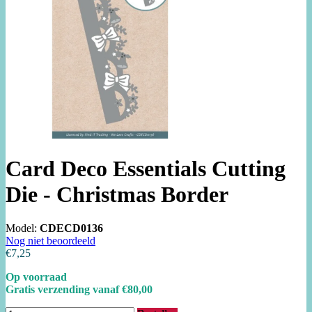
Card Deco Essentials Cutting
Die - Christmas Border
Model:
CDECD0136
Nog niet beoordeeld
€7,25
Op voorraad
Gratis verzending vanaf €80,00