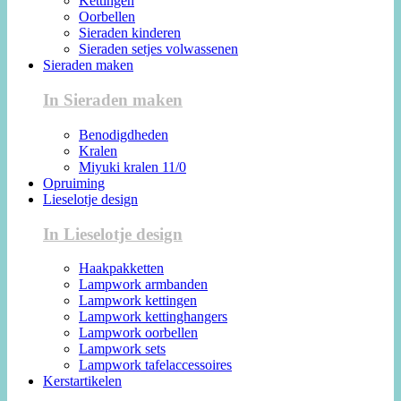
Kettingen
Oorbellen
Sieraden kinderen
Sieraden setjes volwassenen
Sieraden maken
In Sieraden maken
Benodigdheden
Kralen
Miyuki kralen 11/0
Opruiming
Lieselotje design
In Lieselotje design
Haakpakketten
Lampwork armbanden
Lampwork kettingen
Lampwork kettinghangers
Lampwork oorbellen
Lampwork sets
Lampwork tafelaccessoires
Kerstartikelen