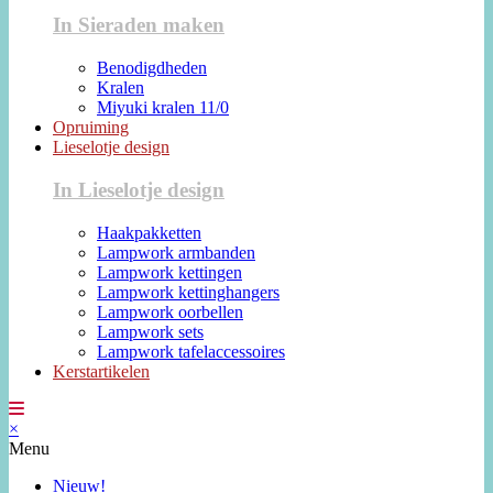
In Sieraden maken
Benodigdheden
Kralen
Miyuki kralen 11/0
Opruiming
Lieselotje design
In Lieselotje design
Haakpakketten
Lampwork armbanden
Lampwork kettingen
Lampwork kettinghangers
Lampwork oorbellen
Lampwork sets
Lampwork tafelaccessoires
Kerstartikelen
×
Menu
Nieuw!