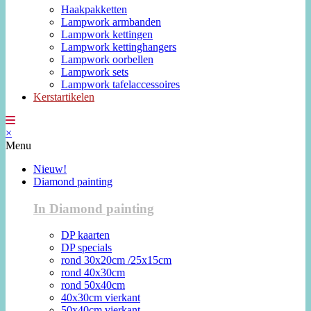
Haakpakketten
Lampwork armbanden
Lampwork kettingen
Lampwork kettinghangers
Lampwork oorbellen
Lampwork sets
Lampwork tafelaccessoires
Kerstartikelen
×
Menu
Nieuw!
Diamond painting
In Diamond painting
DP kaarten
DP specials
rond 30x20cm /25x15cm
rond 40x30cm
rond 50x40cm
40x30cm vierkant
50x40cm vierkant