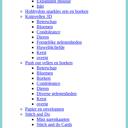
Expanding mousse
Inkt
Hobbydots sparkles sets en boeken
Knipvellen 3D
Beterschap
Bloemen
Condoleance
Dieren
Feestelijke gelegenheden
Huwelijk/liefde
Kerst
overig
Push out vellen en boeken
Beterschap
Bloemen
Boeken
Condoleance
Dieren
Diverse gelegenheden
Kerst
overig
Papier en enveloppen
Stitch and Do
Mini garenkaarten
Stitch and do Cards