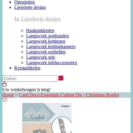
Opruiming
Lieselotje design
In Lieselotje design
Haakpakketten
Lampwork armbanden
Lampwork kettingen
Lampwork kettinghangers
Lampwork oorbellen
Lampwork sets
Lampwork tafelaccessoires
Kerstartikelen
Zoeken
Uw winkelwagen is leeg!
Home
>
Card Deco Essentials Cutting Die - Christmas Border