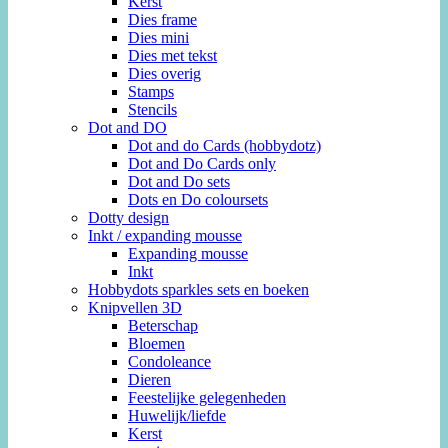
Kerst
Dies frame
Dies mini
Dies met tekst
Dies overig
Stamps
Stencils
Dot and DO
Dot and do Cards (hobbydotz)
Dot and Do Cards only
Dot and Do sets
Dots en Do coloursets
Dotty design
Inkt / expanding mousse
Expanding mousse
Inkt
Hobbydots sparkles sets en boeken
Knipvellen 3D
Beterschap
Bloemen
Condoleance
Dieren
Feestelijke gelegenheden
Huwelijk/liefde
Kerst