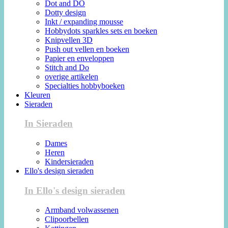
Dot and DO
Dotty design
Inkt / expanding mousse
Hobbydots sparkles sets en boeken
Knipvellen 3D
Push out vellen en boeken
Papier en enveloppen
Stitch and Do
overige artikelen
Specialties hobbyboeken
Kleuren
Sieraden
In Sieraden
Dames
Heren
Kindersieraden
Ello's design sieraden
In Ello's design sieraden
Armband volwassenen
Clipoorbellen