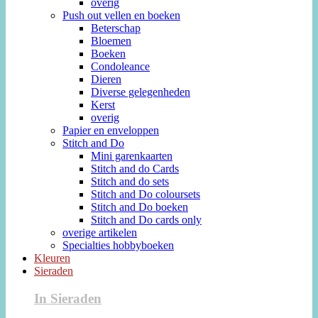
overig
Push out vellen en boeken
Beterschap
Bloemen
Boeken
Condoleance
Dieren
Diverse gelegenheden
Kerst
overig
Papier en enveloppen
Stitch and Do
Mini garenkaarten
Stitch and do Cards
Stitch and do sets
Stitch and Do coloursets
Stitch and Do boeken
Stitch and Do cards only
overige artikelen
Specialties hobbyboeken
Kleuren
Sieraden
In Sieraden