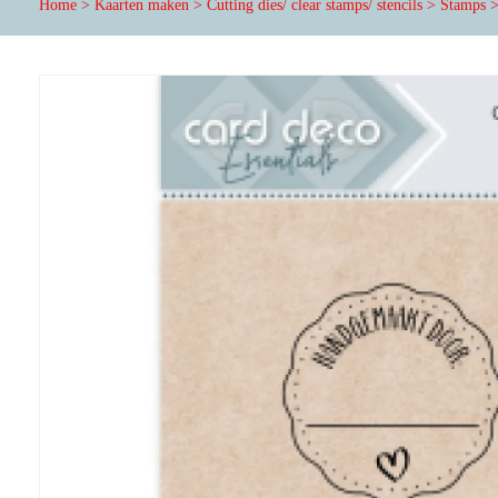
Home
>
Kaarten maken
>
Cutting dies/ clear stamps/ stencils
>
Stamps