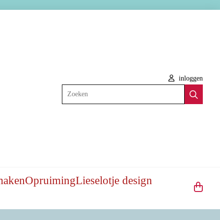
inloggen
Zoeken
maken
Opruiming
Lieselotje design