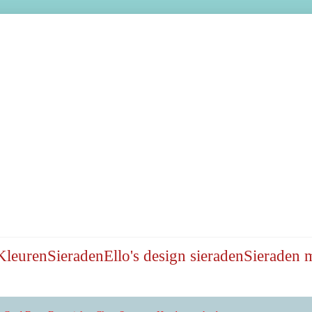
Kleuren
Sieraden
Ello's design sieraden
Sieraden 