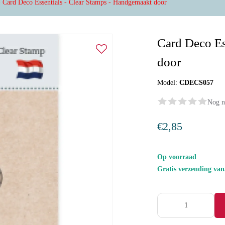
>
Card Deco Essentials - Clear Stamps - Handgemaakt door
Card Deco Es
door
Model:
CDECS057
Nog n
€2,85
Op voorraad
Gratis verzending va