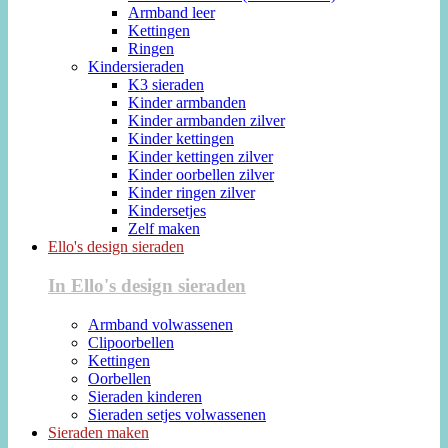
Armband leer
Kettingen
Ringen
Kindersieraden
K3 sieraden
Kinder armbanden
Kinder armbanden zilver
Kinder kettingen
Kinder kettingen zilver
Kinder oorbellen zilver
Kinder ringen zilver
Kindersetjes
Zelf maken
Ello's design sieraden
In Ello's design sieraden
Armband volwassenen
Clipoorbellen
Kettingen
Oorbellen
Sieraden kinderen
Sieraden setjes volwassenen
Sieraden maken