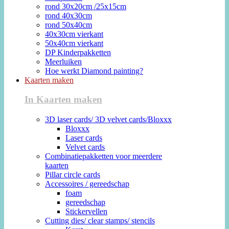
rond 30x20cm /25x15cm
rond 40x30cm
rond 50x40cm
40x30cm vierkant
50x40cm vierkant
DP Kinderpakketten
Meerluiken
Hoe werkt Diamond painting?
Kaarten maken
In Kaarten maken
3D laser cards/ 3D velvet cards/Bloxxx
Bloxxx
Laser cards
Velvet cards
Combinatiepakketten voor meerdere
kaarten
Pillar circle cards
Accessoires / gereedschap
foam
gereedschap
Stickervellen
Cutting dies/ clear stamps/ stencils