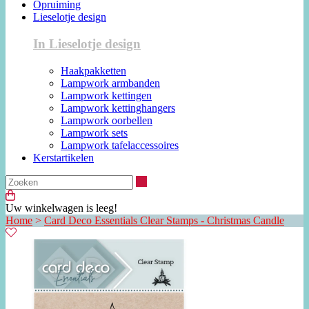
Opruiming
Lieselotje design
In Lieselotje design
Haakpakketten
Lampwork armbanden
Lampwork kettingen
Lampwork kettinghangers
Lampwork oorbellen
Lampwork sets
Lampwork tafelaccessoires
Kerstartikelen
Zoeken
Uw winkelwagen is leeg!
Home
>
Card Deco Essentials Clear Stamps - Christmas Candle