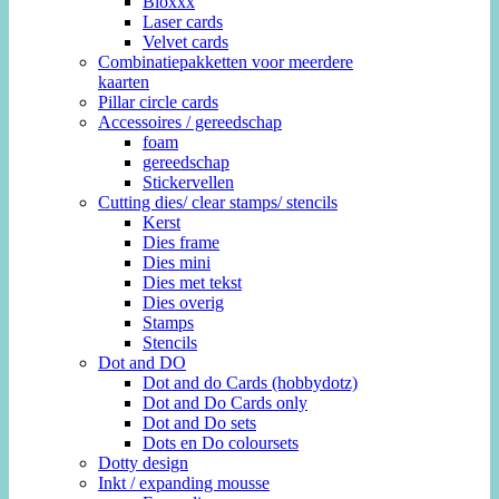
Bloxxx
Laser cards
Velvet cards
Combinatiepakketten voor meerdere
kaarten
Pillar circle cards
Accessoires / gereedschap
foam
gereedschap
Stickervellen
Cutting dies/ clear stamps/ stencils
Kerst
Dies frame
Dies mini
Dies met tekst
Dies overig
Stamps
Stencils
Dot and DO
Dot and do Cards (hobbydotz)
Dot and Do Cards only
Dot and Do sets
Dots en Do coloursets
Dotty design
Inkt / expanding mousse