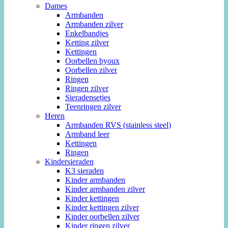
Dames
Armbanden
Armbanden zilver
Enkelbandjes
Ketting zilver
Kettingen
Oorbellen byoux
Oorbellen zilver
Ringen
Ringen zilver
Sieradensetjes
Teenringen zilver
Heren
Armbanden RVS (stainless steel)
Armband leer
Kettingen
Ringen
Kindersieraden
K3 sieraden
Kinder armbanden
Kinder armbanden zilver
Kinder kettingen
Kinder kettingen zilver
Kinder oorbellen zilver
Kinder ringen zilver