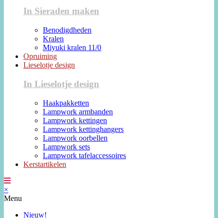
In Sieraden maken
Benodigdheden
Kralen
Miyuki kralen 11/0
Opruiming
Lieselotje design
In Lieselotje design
Haakpakketten
Lampwork armbanden
Lampwork kettingen
Lampwork kettinghangers
Lampwork oorbellen
Lampwork sets
Lampwork tafelaccessoires
Kerstartikelen
×
Menu
Nieuw!