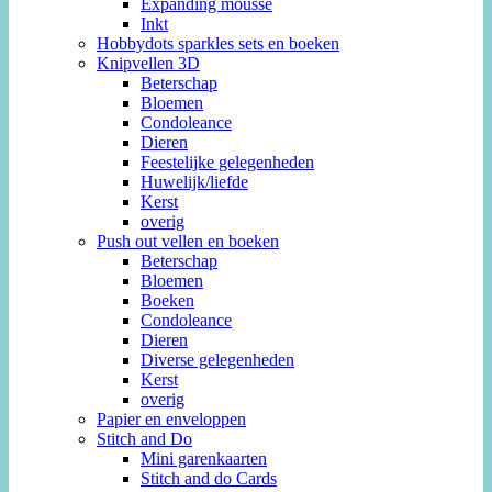
Expanding mousse
Inkt
Hobbydots sparkles sets en boeken
Knipvellen 3D
Beterschap
Bloemen
Condoleance
Dieren
Feestelijke gelegenheden
Huwelijk/liefde
Kerst
overig
Push out vellen en boeken
Beterschap
Bloemen
Boeken
Condoleance
Dieren
Diverse gelegenheden
Kerst
overig
Papier en enveloppen
Stitch and Do
Mini garenkaarten
Stitch and do Cards