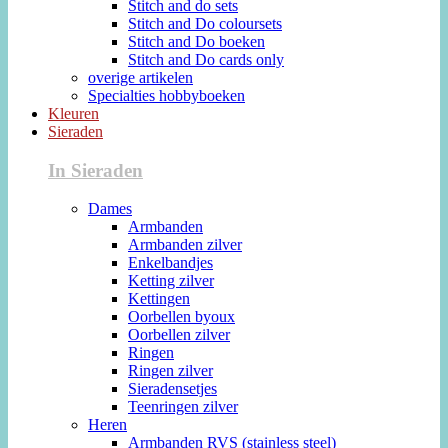
Stitch and do sets
Stitch and Do coloursets
Stitch and Do boeken
Stitch and Do cards only
overige artikelen
Specialties hobbyboeken
Kleuren
Sieraden
In Sieraden
Dames
Armbanden
Armbanden zilver
Enkelbandjes
Ketting zilver
Kettingen
Oorbellen byoux
Oorbellen zilver
Ringen
Ringen zilver
Sieradensetjes
Teenringen zilver
Heren
Armbanden RVS (stainless steel)