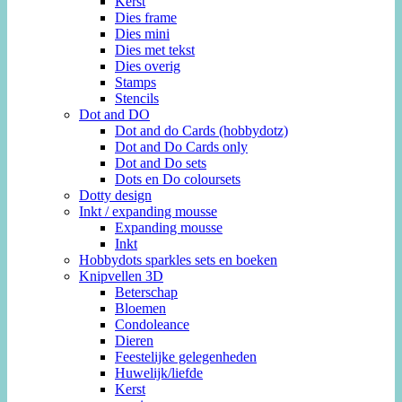
Kerst
Dies frame
Dies mini
Dies met tekst
Dies overig
Stamps
Stencils
Dot and DO
Dot and do Cards (hobbydotz)
Dot and Do Cards only
Dot and Do sets
Dots en Do coloursets
Dotty design
Inkt / expanding mousse
Expanding mousse
Inkt
Hobbydots sparkles sets en boeken
Knipvellen 3D
Beterschap
Bloemen
Condoleance
Dieren
Feestelijke gelegenheden
Huwelijk/liefde
Kerst