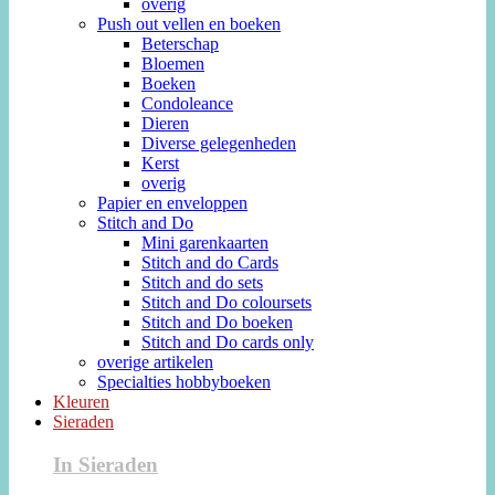
overig
Push out vellen en boeken
Beterschap
Bloemen
Boeken
Condoleance
Dieren
Diverse gelegenheden
Kerst
overig
Papier en enveloppen
Stitch and Do
Mini garenkaarten
Stitch and do Cards
Stitch and do sets
Stitch and Do coloursets
Stitch and Do boeken
Stitch and Do cards only
overige artikelen
Specialties hobbyboeken
Kleuren
Sieraden
In Sieraden