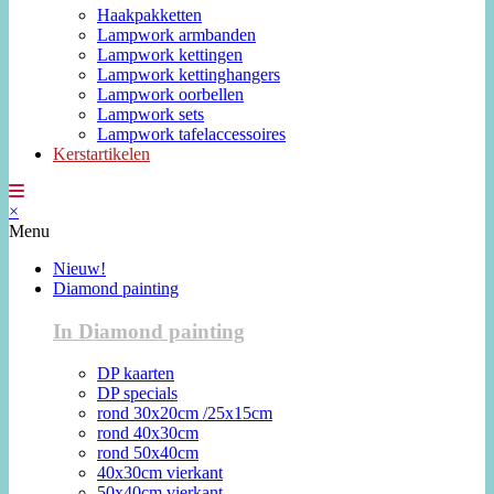
Haakpakketten
Lampwork armbanden
Lampwork kettingen
Lampwork kettinghangers
Lampwork oorbellen
Lampwork sets
Lampwork tafelaccessoires
Kerstartikelen
×
Menu
Nieuw!
Diamond painting
In Diamond painting
DP kaarten
DP specials
rond 30x20cm /25x15cm
rond 40x30cm
rond 50x40cm
40x30cm vierkant
50x40cm vierkant