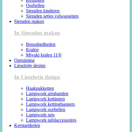
Kettingen
Oorbellen
Sieraden kinderen
Sieraden setjes volwassenen
Sieraden maken
In Sieraden maken
Benodigdheden
Kralen
Miyuki kralen 11/0
Opruiming
Lieselotje design
In Lieselotje design
Haakpakketten
Lampwork armbanden
Lampwork kettingen
Lampwork kettinghangers
Lampwork oorbellen
Lampwork sets
Lampwork tafelaccessoires
Kerstartikelen