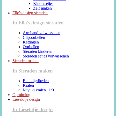
Kindersetjes
Zelf maken
Ello's design sieraden
In Ello's design sieraden
Armband volwassenen
Clipoorbellen
Kettingen
Oorbellen
Sieraden kinderen
Sieraden setjes volwassenen
Sieraden maken
In Sieraden maken
Benodigdheden
Kralen
Miyuki kralen 11/0
Opruiming
Lieselotje design
In Lieselotje design