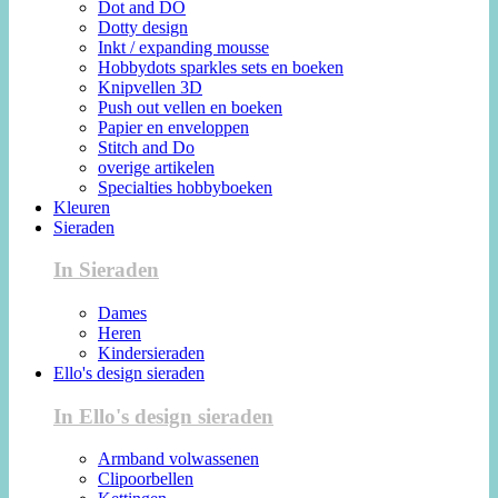
Dot and DO
Dotty design
Inkt / expanding mousse
Hobbydots sparkles sets en boeken
Knipvellen 3D
Push out vellen en boeken
Papier en enveloppen
Stitch and Do
overige artikelen
Specialties hobbyboeken
Kleuren
Sieraden
In Sieraden
Dames
Heren
Kindersieraden
Ello's design sieraden
In Ello's design sieraden
Armband volwassenen
Clipoorbellen