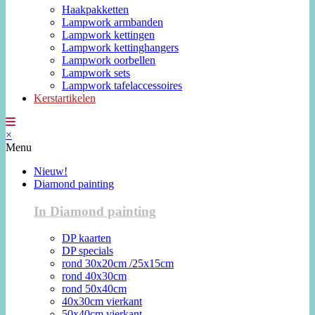
Haakpakketten
Lampwork armbanden
Lampwork kettingen
Lampwork kettinghangers
Lampwork oorbellen
Lampwork sets
Lampwork tafelaccessoires
Kerstartikelen
×
Menu
Nieuw!
Diamond painting
In Diamond painting
DP kaarten
DP specials
rond 30x20cm /25x15cm
rond 40x30cm
rond 50x40cm
40x30cm vierkant
50x40cm vierkant