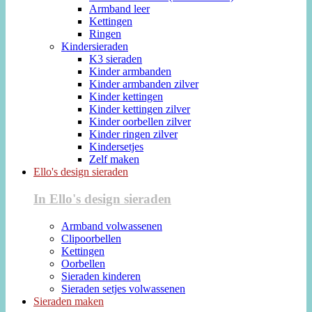
Armband leer
Kettingen
Ringen
Kindersieraden
K3 sieraden
Kinder armbanden
Kinder armbanden zilver
Kinder kettingen
Kinder kettingen zilver
Kinder oorbellen zilver
Kinder ringen zilver
Kindersetjes
Zelf maken
Ello's design sieraden
In Ello's design sieraden
Armband volwassenen
Clipoorbellen
Kettingen
Oorbellen
Sieraden kinderen
Sieraden setjes volwassenen
Sieraden maken