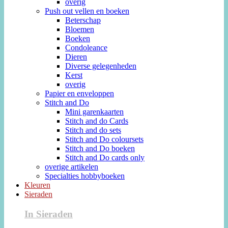
overig
Push out vellen en boeken
Beterschap
Bloemen
Boeken
Condoleance
Dieren
Diverse gelegenheden
Kerst
overig
Papier en enveloppen
Stitch and Do
Mini garenkaarten
Stitch and do Cards
Stitch and do sets
Stitch and Do coloursets
Stitch and Do boeken
Stitch and Do cards only
overige artikelen
Specialties hobbyboeken
Kleuren
Sieraden
In Sieraden