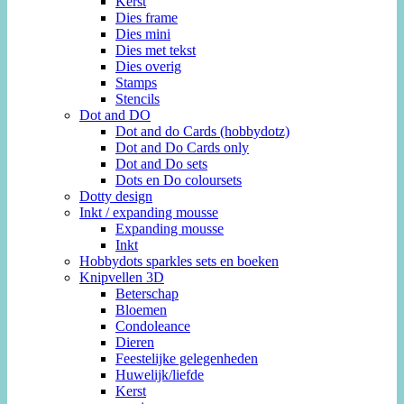
Kerst
Dies frame
Dies mini
Dies met tekst
Dies overig
Stamps
Stencils
Dot and DO
Dot and do Cards (hobbydotz)
Dot and Do Cards only
Dot and Do sets
Dots en Do coloursets
Dotty design
Inkt / expanding mousse
Expanding mousse
Inkt
Hobbydots sparkles sets en boeken
Knipvellen 3D
Beterschap
Bloemen
Condoleance
Dieren
Feestelijke gelegenheden
Huwelijk/liefde
Kerst