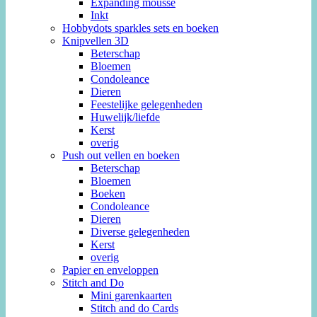
Expanding mousse
Inkt
Hobbydots sparkles sets en boeken
Knipvellen 3D
Beterschap
Bloemen
Condoleance
Dieren
Feestelijke gelegenheden
Huwelijk/liefde
Kerst
overig
Push out vellen en boeken
Beterschap
Bloemen
Boeken
Condoleance
Dieren
Diverse gelegenheden
Kerst
overig
Papier en enveloppen
Stitch and Do
Mini garenkaarten
Stitch and do Cards