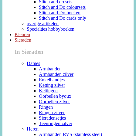
Stitch and do sets
Stitch and Do coloursets
Stitch and Do boeken
Stitch and Do cards only
overige artikelen
Specialties hobbyboeken
Kleuren
Sieraden
In Sieraden
Dames
Armbanden
Armbanden zilver
Enkelbandjes
Ketting zilver
Kettingen
Oorbellen byoux
Oorbellen zilver
Ringen
Ringen zilver
Sieradensetjes
Teenringen zilver
Heren
Armbanden RVS (stainless steel)