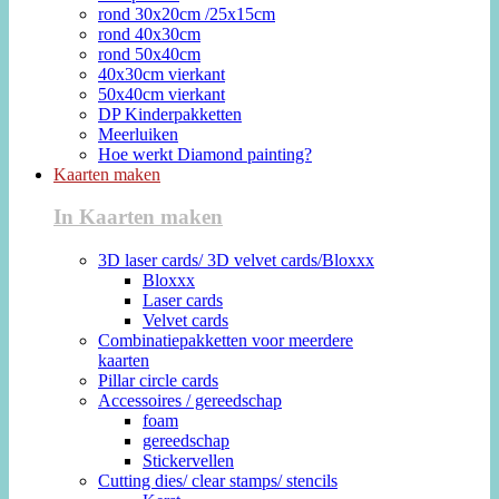
rond 30x20cm /25x15cm
rond 40x30cm
rond 50x40cm
40x30cm vierkant
50x40cm vierkant
DP Kinderpakketten
Meerluiken
Hoe werkt Diamond painting?
Kaarten maken
In Kaarten maken
3D laser cards/ 3D velvet cards/Bloxxx
Bloxxx
Laser cards
Velvet cards
Combinatiepakketten voor meerdere
kaarten
Pillar circle cards
Accessoires / gereedschap
foam
gereedschap
Stickervellen
Cutting dies/ clear stamps/ stencils