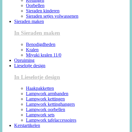
Kettingen
Oorbellen
Sieraden kinderen
Sieraden setjes volwassenen
Sieraden maken
In Sieraden maken
Benodigdheden
Kralen
Miyuki kralen 11/0
Opruiming
Lieselotje design
In Lieselotje design
Haakpakketten
Lampwork armbanden
Lampwork kettingen
Lampwork kettinghangers
Lampwork oorbellen
Lampwork sets
Lampwork tafelaccessoires
Kerstartikelen