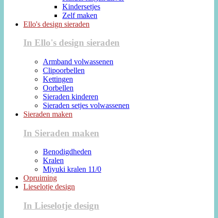
Kindersetjes
Zelf maken
Ello's design sieraden
In Ello's design sieraden
Armband volwassenen
Clipoorbellen
Kettingen
Oorbellen
Sieraden kinderen
Sieraden setjes volwassenen
Sieraden maken
In Sieraden maken
Benodigdheden
Kralen
Miyuki kralen 11/0
Opruiming
Lieselotje design
In Lieselotje design