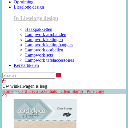
Opruiming
Lieselotje design
In Lieselotje design
Haakpakketten
Lampwork armbanden
Lampwork kettingen
Lampwork kettinghangers
Lampwork oorbellen
Lampwork sets
Lampwork tafelaccessoires
Kerstartikelen
Zoeken
Uw winkelwagen is leeg!
Home
>
Card Deco Essentials - Clear Stamp - Pine cone