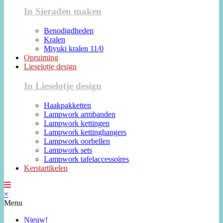
In Sieraden maken
Benodigdheden
Kralen
Miyuki kralen 11/0
Opruiming
Lieselotje design
In Lieselotje design
Haakpakketten
Lampwork armbanden
Lampwork kettingen
Lampwork kettinghangers
Lampwork oorbellen
Lampwork sets
Lampwork tafelaccessoires
Kerstartikelen
×
Menu
Nieuw!