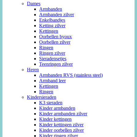
Dames
Armbanden
Armbanden zilver
Enkelbandjes
Ketting zilver
Kettingen
Oorbellen byoux
Oorbellen zilver
Ringen
Ringen zilver
Sieradensetjes
Teenringen zilver
Heren
Armbanden RVS (stainless steel)
Armband leer
Kettingen
Ringen
Kindersieraden
K3 sieraden
Kinder armbanden
Kinder armbanden zilver
Kinder kettingen
Kinder kettingen zilver
Kinder oorbellen zilver
Kinder ringen zilver