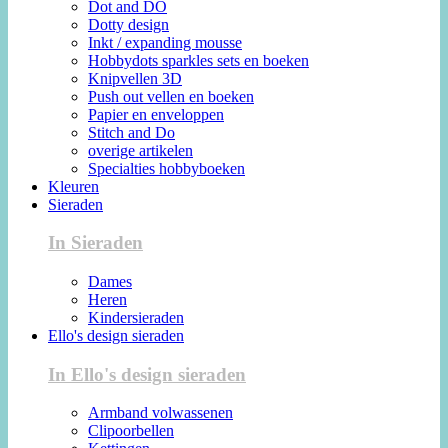
Dot and DO
Dotty design
Inkt / expanding mousse
Hobbydots sparkles sets en boeken
Knipvellen 3D
Push out vellen en boeken
Papier en enveloppen
Stitch and Do
overige artikelen
Specialties hobbyboeken
Kleuren
Sieraden
In Sieraden
Dames
Heren
Kindersieraden
Ello's design sieraden
In Ello's design sieraden
Armband volwassenen
Clipoorbellen