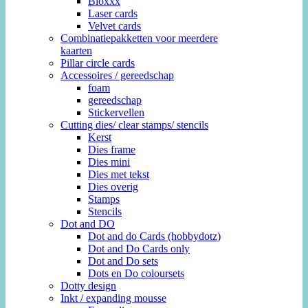
Bloxxx
Laser cards
Velvet cards
Combinatiepakketten voor meerdere
kaarten
Pillar circle cards
Accessoires / gereedschap
foam
gereedschap
Stickervellen
Cutting dies/ clear stamps/ stencils
Kerst
Dies frame
Dies mini
Dies met tekst
Dies overig
Stamps
Stencils
Dot and DO
Dot and do Cards (hobbydotz)
Dot and Do Cards only
Dot and Do sets
Dots en Do coloursets
Dotty design
Inkt / expanding mousse