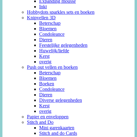
Expanding mousse
Inkt
Hobbydots sparkles sets en boeken
Knipvellen 3D
Beterschap
Bloemen
Condoleance
Dieren
Feestelijke gelegenheden
Huwelijk/liefde
Kerst
overig
Push out vellen en boeken
Beterschap
Bloemen
Boeken
Condoleance
Dieren
Diverse gelegenheden
Kerst
overig
Papier en enveloppen
Stitch and Do
Mini garenkaarten
Stitch and do Cards