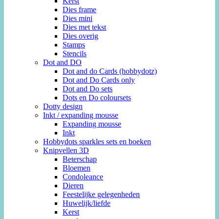
Kerst
Dies frame
Dies mini
Dies met tekst
Dies overig
Stamps
Stencils
Dot and DO
Dot and do Cards (hobbydotz)
Dot and Do Cards only
Dot and Do sets
Dots en Do coloursets
Dotty design
Inkt / expanding mousse
Expanding mousse
Inkt
Hobbydots sparkles sets en boeken
Knipvellen 3D
Beterschap
Bloemen
Condoleance
Dieren
Feestelijke gelegenheden
Huwelijk/liefde
Kerst