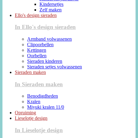
Kindersetjes
Zelf maken
Ello's design sieraden
In Ello's design sieraden
Armband volwassenen
Clipoorbellen
Kettingen
Oorbellen
Sieraden kinderen
Sieraden setjes volwassenen
Sieraden maken
In Sieraden maken
Benodigdheden
Kralen
Miyuki kralen 11/0
Opruiming
Lieselotje design
In Lieselotje design