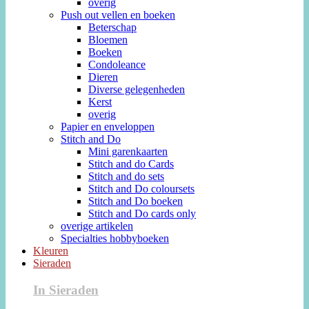
overig
Push out vellen en boeken
Beterschap
Bloemen
Boeken
Condoleance
Dieren
Diverse gelegenheden
Kerst
overig
Papier en enveloppen
Stitch and Do
Mini garenkaarten
Stitch and do Cards
Stitch and do sets
Stitch and Do coloursets
Stitch and Do boeken
Stitch and Do cards only
overige artikelen
Specialties hobbyboeken
Kleuren
Sieraden
In Sieraden