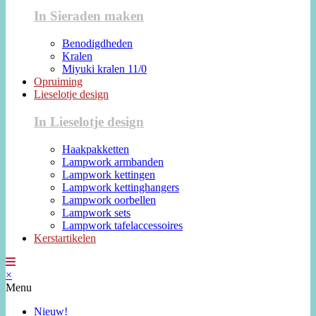
In Sieraden maken
Benodigdheden
Kralen
Miyuki kralen 11/0
Opruiming
Lieselotje design
In Lieselotje design
Haakpakketten
Lampwork armbanden
Lampwork kettingen
Lampwork kettinghangers
Lampwork oorbellen
Lampwork sets
Lampwork tafelaccessoires
Kerstartikelen
×
Menu
Nieuw!