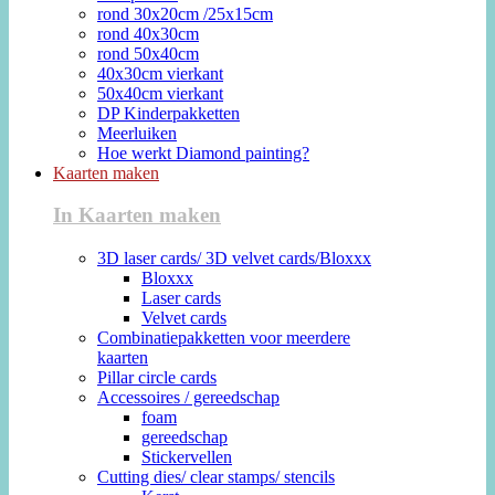
rond 30x20cm /25x15cm
rond 40x30cm
rond 50x40cm
40x30cm vierkant
50x40cm vierkant
DP Kinderpakketten
Meerluiken
Hoe werkt Diamond painting?
Kaarten maken
In Kaarten maken
3D laser cards/ 3D velvet cards/Bloxxx
Bloxxx
Laser cards
Velvet cards
Combinatiepakketten voor meerdere
kaarten
Pillar circle cards
Accessoires / gereedschap
foam
gereedschap
Stickervellen
Cutting dies/ clear stamps/ stencils