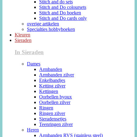
Stitch and do sets
Stitch and Do coloursets
Stitch and Do boeken
Stitch and Do cards only
overige artikelen
Specialties hobbyboeken
Kleuren
Sieraden
In Sieraden
Dames
Armbanden
Armbanden zilver
Enkelbandjes
Ketting zilver
Kettingen
Oorbellen byoux
Oorbellen zilver
Ringen
Ringen zilver
Sieradensetjes
Teenringen zilver
Heren
Armbanden RVS (stainless steel)