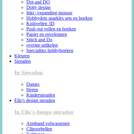
Dot and DO
Dotty design
Inkt / expanding mousse
Hobbydots sparkles sets en boeken
Knipvellen 3D
Push out vellen en boeken
Papier en enveloppen
Stitch and Do
overige artikelen
Specialties hobbyboeken
Kleuren
Sieraden
In Sieraden
Dames
Heren
Kindersieraden
Ello's design sieraden
In Ello's design sieraden
Armband volwassenen
Clipoorbellen