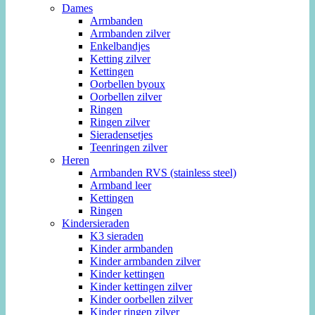
Dames
Armbanden
Armbanden zilver
Enkelbandjes
Ketting zilver
Kettingen
Oorbellen byoux
Oorbellen zilver
Ringen
Ringen zilver
Sieradensetjes
Teenringen zilver
Heren
Armbanden RVS (stainless steel)
Armband leer
Kettingen
Ringen
Kindersieraden
K3 sieraden
Kinder armbanden
Kinder armbanden zilver
Kinder kettingen
Kinder kettingen zilver
Kinder oorbellen zilver
Kinder ringen zilver