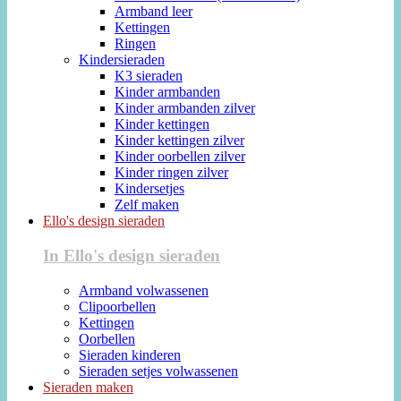
Armband leer
Kettingen
Ringen
Kindersieraden
K3 sieraden
Kinder armbanden
Kinder armbanden zilver
Kinder kettingen
Kinder kettingen zilver
Kinder oorbellen zilver
Kinder ringen zilver
Kindersetjes
Zelf maken
Ello's design sieraden
In Ello's design sieraden
Armband volwassenen
Clipoorbellen
Kettingen
Oorbellen
Sieraden kinderen
Sieraden setjes volwassenen
Sieraden maken