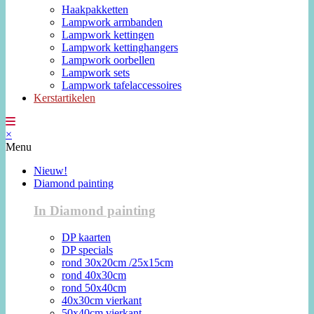
Haakpakketten
Lampwork armbanden
Lampwork kettingen
Lampwork kettinghangers
Lampwork oorbellen
Lampwork sets
Lampwork tafelaccessoires
Kerstartikelen
×
Menu
Nieuw!
Diamond painting
In Diamond painting
DP kaarten
DP specials
rond 30x20cm /25x15cm
rond 40x30cm
rond 50x40cm
40x30cm vierkant
50x40cm vierkant