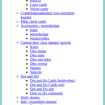
Bloxxx
Laser cards
Velvet cards
Combinatiepakketten voor meerdere
kaarten
Pillar circle cards
Accessoires / gereedschap
foam
gereedschap
Stickervellen
Cutting dies/ clear stamps/ stencils
Kerst
Dies frame
Dies mini
Dies met tekst
Dies overig
Stamps
Stencils
Dot and DO
Dot and do Cards (hobbydotz)
Dot and Do Cards only
Dot and Do sets
Dots en Do coloursets
Dotty design
Inkt / expanding mousse