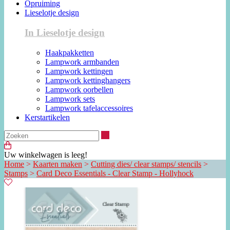
Opruiming
Lieselotje design
In Lieselotje design
Haakpakketten
Lampwork armbanden
Lampwork kettingen
Lampwork kettinghangers
Lampwork oorbellen
Lampwork sets
Lampwork tafelaccessoires
Kerstartikelen
Zoeken
Uw winkelwagen is leeg!
Home
>
Kaarten maken
>
Cutting dies/ clear stamps/ stencils
>
Stamps
>
Card Deco Essentials - Clear Stamp - Hollyhock