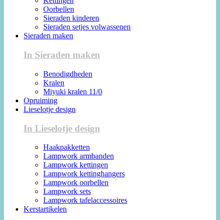
Kettingen
Oorbellen
Sieraden kinderen
Sieraden setjes volwassenen
Sieraden maken
In Sieraden maken
Benodigdheden
Kralen
Miyuki kralen 11/0
Opruiming
Lieselotje design
In Lieselotje design
Haakpakketten
Lampwork armbanden
Lampwork kettingen
Lampwork kettinghangers
Lampwork oorbellen
Lampwork sets
Lampwork tafelaccessoires
Kerstartikelen