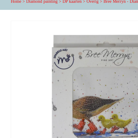
Home
>
Diamond painting
>
DP kaarten
>
Overig
>
Bree Merryn - Diam