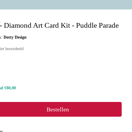
- Diamond Art Card Kit - Puddle Parade
k:
Dotty Design
iet beoordeeld
naf €80,00
Bestellen
en