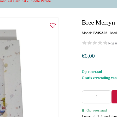
ond Art Card Kit - Puddle Parade
Bree Merryn 
Model:
BMSA03
|
Mer
Nog n
€6,00
Op voorraad
Gratis verzending va
Op voorraad
Levertijd: 3-4 werkdag