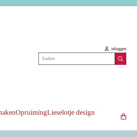
inloggen
Zoeken
maken
Opruiming
Lieselotje design