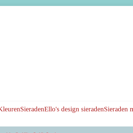
Kleuren
Sieraden
Ello's design sieraden
Sieraden 